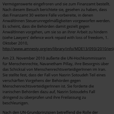
Vermögenswerte eingefroren und sie zum Finanzamt bestellt.
Nach diesem Besuch berichtete sie, gesehen zu haben, dass
das Finanzamt 30 weitere Fälle vorbereite, in denen
AnwältInnen Steuerunregelmäßigkeiten vorgeworfen werden.
Es scheint, dass die Behörden damit gezielt gegen
AnwältInnen vorgehen, um sie so an ihrer Arbeit zu hindern
(siehe Lawyers’ defence work repaid with loss of freedom, 1.
Oktober 2010,
http://www.amnesty.org/en/library/info/MDE13/093/2010/en
)
Am 23. November 2010 äußerte die UN-Hochkommissarin
für Menschenrechte, Navanetham Pillay, ihre Besorgnis über
das Schicksal von MenschenrechtsverteidigerInnen im Iran.
Sie stellte fest, dass der Fall von Nasrin Sotoudeh Teil eines
verschärften Vorgehens der Behörden gegen
MenschenrechtsverteidigerInnen ist. Sie forderte die
iranischen Behörden dazu auf, Nasrin Sotoudehs Fall
dringend zu überprüfen und ihre Freilassung zu
beschleunigen.
Nach den UN-Grundprinzipien betreffend die Rolle der