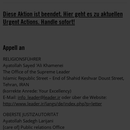
Diese Aktion ist beendet. Hier geht es zu aktuellen
Urgent Actions. Handle sofort!
Appell an
RELIGIONSFÜHRER
Ayatollah Sayed 'Ali Khamenei
The Office of the Supreme Leader
Islamic Republic Street – End of Shahid Keshvar Doust Street,
Tehran, IRAN
(korrekte Anrede: Your Excellency)
E-Mail:
info_leader@leader.ir
oder über die Website:
http://www.leader.ir/langs/de/index.php?p=letter
OBERSTE JUSTIZAUTORITÄT
Ayatollah Sadegh Larijani
[care of] Public relations Office