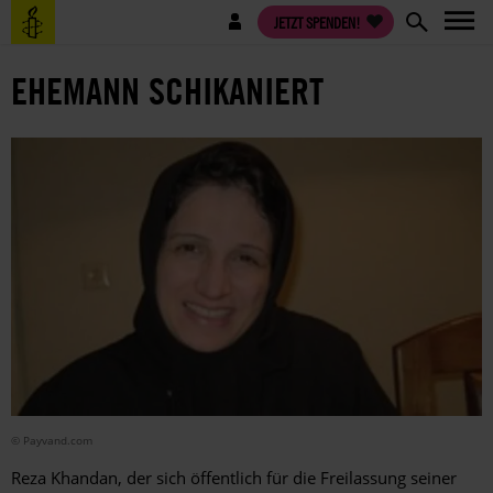
Direkt
Benutzermenü
JETZT SPENDEN!
zum
Inhalt
EHEMANN SCHIKANIERT
© Payvand.com
Reza Khandan, der sich öffentlich für die Freilassung seiner