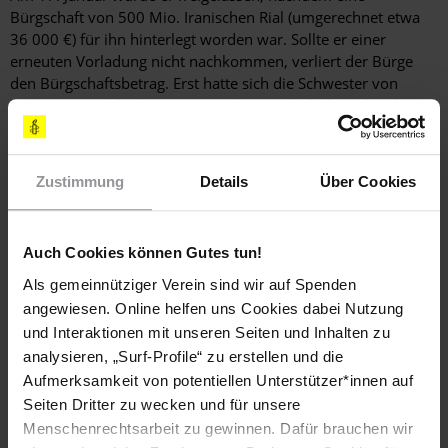
Bürgschaft von 500 Mio. Iranischen Rial (umgerechnet etwa
36 000 €) für ihn hinterlegt worden war. Sollte er einer
erneuten Vorladung nicht nachkommen, verliert der Bürge
den Bürgschaftsbetrag. Erst hatte sich die Schwester von
Nasrin Sotoudeh als Bürgin angeboten, doch die Behörden
hielten sie nicht für geeignet, deshalb musste ein anderer
Bürge gefunden werden. Reza Khandan drohen weitere
Schikanen und möglicherweise ein Gerichtsverfahren mit
Zustimmung
Details
Über Cookies
einer anschließenden Haftstrafe.
Reza Khandan wurde vorgeladen, nachdem seine Ehefrau
Nasrin Sotoudeh zu einer Haftstrafe von elf Jahren, einem 20-
Auch Cookies können Gutes tun!
jährigen Berufsverbot als Rechtsanwältin und einem
Ausreiseverbot verurteilt wurde.
Als gemeinnütziger Verein sind wir auf Spenden
angewiesen. Online helfen uns Cookies dabei Nutzung
und Interaktionen mit unseren Seiten und Inhalten zu
Hintergrundinformation
analysieren, „Surf-Profile“ zu erstellen und die
Aufmerksamkeit von potentiellen Unterstützer*innen auf
Hintergrund
Im Artikel 12(2) der UN-Erklärung zum Schutz von
Seiten Dritter zu wecken und für unsere
Menschenrechtsverteidigern heißt es, "[d]ie Staaten ergreifen
Menschenrechtsarbeit zu gewinnen. Dafür brauchen wir
alle notwendigen Maßnahmen, um sicherzustellen, daß die