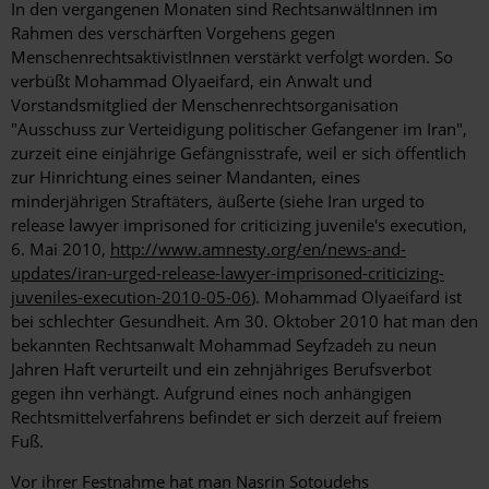
In den vergangenen Monaten sind RechtsanwältInnen im
Rahmen des verschärften Vorgehens gegen
MenschenrechtsaktivistInnen verstärkt verfolgt worden. So
verbüßt Mohammad Olyaeifard, ein Anwalt und
Vorstandsmitglied der Menschenrechtsorganisation
"Ausschuss zur Verteidigung politischer Gefangener im Iran",
zurzeit eine einjährige Gefängnisstrafe, weil er sich öffentlich
zur Hinrichtung eines seiner Mandanten, eines
minderjährigen Straftäters, äußerte (siehe Iran urged to
release lawyer imprisoned for criticizing juvenile's execution,
6. Mai 2010,
http://www.amnesty.org/en/news-and-
updates/iran-urged-release-lawyer-imprisoned-criticizing-
juveniles-execution-2010-05-06
). Mohammad Olyaeifard ist
bei schlechter Gesundheit. Am 30. Oktober 2010 hat man den
bekannten Rechtsanwalt Mohammad Seyfzadeh zu neun
Jahren Haft verurteilt und ein zehnjähriges Berufsverbot
gegen ihn verhängt. Aufgrund eines noch anhängigen
Rechtsmittelverfahrens befindet er sich derzeit auf freiem
Fuß.
Vor ihrer Festnahme hat man Nasrin Sotoudehs