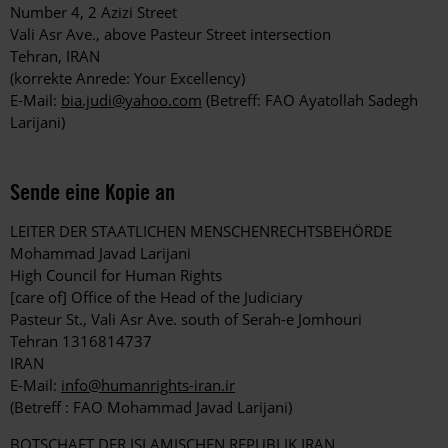
Number 4, 2 Azizi Street
Vali Asr Ave., above Pasteur Street intersection
Tehran, IRAN
(korrekte Anrede: Your Excellency)
E-Mail:
bia.judi@yahoo.com
(Betreff: FAO Ayatollah Sadegh
Larijani)
Sende eine Kopie an
LEITER DER STAATLICHEN MENSCHENRECHTSBEHÖRDE
Mohammad Javad Larijani
High Council for Human Rights
[care of] Office of the Head of the Judiciary
Pasteur St., Vali Asr Ave. south of Serah-e Jomhouri
Tehran 1316814737
IRAN
E-Mail:
info@humanrights-iran.ir
(Betreff : FAO Mohammad Javad Larijani)
BOTSCHAFT DER ISLAMISCHEN REPUBLIK IRAN