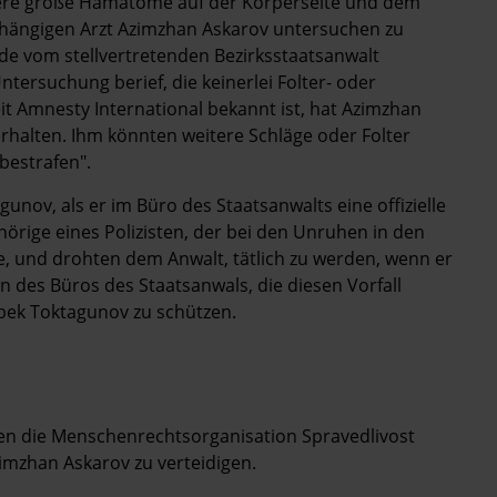
rere große Hämatome auf der Körperseite und dem
abhängigen Arzt Azimzhan Askarov untersuchen zu
de vom stellvertretenden Bezirksstaatsanwalt
ntersuchung berief, die keinerlei Folter- oder
t Amnesty International bekannt ist, hat Azimzhan
rhalten. Ihm könnten weitere Schläge oder Folter
"bestrafen".
unov, als er im Büro des Staatsanwalts eine offizielle
hörige eines Polizisten, der bei den Unruhen in den
 und drohten dem Anwalt, tätlich zu werden, wenn er
n des Büros des Staatsanwals, die diesen Vorfall
rbek Toktagunov zu schützen.
en die Menschenrechtsorganisation Spravedlivost
zimzhan Askarov zu verteidigen.