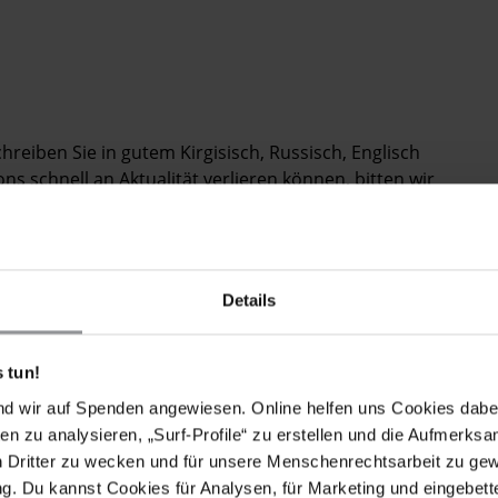
chreiben Sie in gutem Kirgisisch, Russisch, Englisch
s schnell an Aktualität verlieren können, bitten wir
 verschicken.
Details
TBRIEFE
ilassung von Azimzhan Askarov.
 tun!
nd wir auf Spenden angewiesen. Online helfen uns Cookies dabe
Askarov unverzüglichen Zugang zu jedweder nötigen
en zu analysieren, „Surf-Profile“ zu erstellen und die Aufmerksa
n Dritter zu wecken und für unsere Menschenrechtsarbeit zu ge
bhängige Untersuchung einschließlich einer
. Du kannst Cookies für Analysen, für Marketing und eingebettet