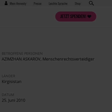
Benutzermenü
Presse
Mein Amnesty
Presse
Leichte Sprache
Shop
JETZT SPENDEN!
BETROFFENE PERSONEN
AZIMZHAN ASKAROV, Menschenrechtsverteidiger
LÄNDER
Kirgisistan
DATUM
25. Juni 2010