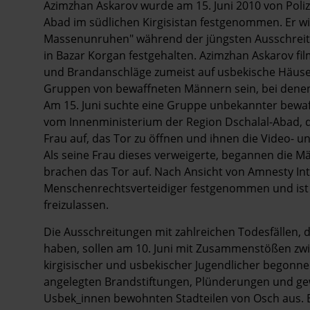
Azimzhan Askarov wurde am 15. Juni 2010 von Poliz
Abad im südlichen Kirgisistan festgenommen. Er w
Massenunruhen" während der jüngsten Ausschreitu
in Bazar Korgan festgehalten. Azimzhan Askarov fil
und Brandanschläge zumeist auf usbekische Häuser
Gruppen von bewaffneten Männern sein, bei denen
Am 15. Juni suchte eine Gruppe unbekannter bewa
vom Innenministerium der Region Dschalal-Abad, d
Frau auf, das Tor zu öffnen und ihnen die Video-
Als seine Frau dieses verweigerte, begannen die Mä
brachen das Tor auf. Nach Ansicht von Amnesty Int
Menschenrechtsverteidiger festgenommen und is
freizulassen.
Die Ausschreitungen mit zahlreichen Todesfällen, di
haben, sollen am 10. Juni mit Zusammenstößen zwi
kirgisischer und usbekischer Jugendlicher begonne
angelegten Brandstiftungen, Plünderungen und ge
Usbek_innen bewohnten Stadteilen von Osch aus. B