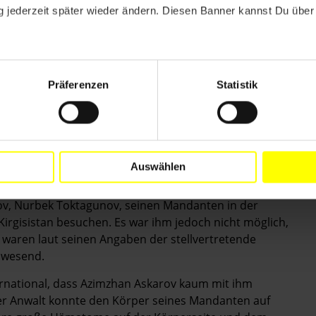
 Foltervorwürfe während seiner Haft einzuleiten.
 jederzeit später wieder ändern. Diesen Banner kannst Du über 
Ausrüstung, das Video- und Fotomaterial und das
 beschlagnahmt wurde, zurückzugeben.
eine Tätigkeit als Anwalt ohne Einschüchterungen oder
Präferenzen
Statistik
pien betreffend die Rolle der Rechtsanwälte
Auswählen
ov, Nurbek Toktagunov, seinen Mandanten in der
irgisistan besuchen. Es war ihm jedoch nicht möglich,
 waren laut seinen Angaben der stellvertretende
nwesend.
national, dass Azimzhan Askarov kaum mit ihm
er Anwalt konnte den Körper seines Mandanten auf