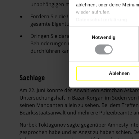
unabhängigen medizinischen Untersuchung der
ablehnen, oder deine Meinung
wieder aufrufen.
Fordern Sie die Übergangsregierung auf, die 
Datenschutzerklärung
gesamte Eigentum von Azimzhan Askarov, das
Einwilligungsauswahl
Dringen Sie darauf, dass Nurbek Toktagunov s
Notwendig
Behinderungen und gemäß den UN-Grundprinzi
durchführen kann.
Ablehnen
Sachlage
Am 22. Juni konnte der Anwalt von Azimzhan Askar
Untersuchungshaft in Bazar-Korgan im Süden von K
seinen Mandanten allein zu sehen. Bei dem Treffen
Bezirksstaatsanwalt und mehrere Polizeibeamte a
Nurbek Toktagunov sagte gegenüber Amnesty Inter
gesprochen habe und er Angst zu haben schien. D