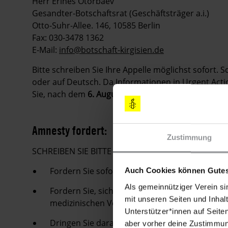
Herr Erines Otorbaev
Gesandter-Botschaftsrat (Geschäftsträger a.i.)
Otto-Suhr-Allee. 146, 10585 Berlin
Fax: 030-3478 1362
E-Mail:
info@botschaft-kirgisien.de
Bitte schreiben Sie Ihre Appelle möglichst sofort. S
oder auf Deutsch. Da Informationen in Urgent Action
Sie, nach dem
6. August 2010
keine Appelle mehr zu
Amnesty fordert:
Zustimmung
SCHREIBEN SIE BITTE E-MAILS, FAXE ODER LUFTPOS
Fordern Sie sofortige und bedingungslose Fre
Auch Cookies können Gutes
Als gemeinnütziger Verein si
Fordern Sie, sicherzustellen, dass Azimzhan 
mit unseren Seiten und Inhalt
medizinischen Versorgung erhält.
Unterstützer*innen auf Seite
Dringen Sie darauf, eine umfassende und una
aber vorher deine Zustimmung