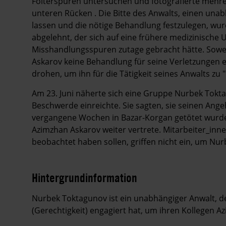
Folterspuren untersuchen und fotografierte meh
unteren Rücken . Die Bitte des Anwalts, einen un
lassen und die nötige Behandlung festzulegen, wur
abgelehnt, der sich auf eine frühere medizinische U
Misshandlungsspuren zutage gebracht hätte. Sowei
Askarov keine Behandlung für seine Verletzungen e
drohen, um ihn für die Tätigkeit seines Anwalts zu 
Am 23. Juni näherte sich eine Gruppe Nurbek Toktag
Beschwerde einreichte. Sie sagten, sie seinen Ange
vergangene Wochen in Bazar-Korgan getötet wurde,
Azimzhan Askarov weiter vertrete. Mitarbeiter_inne
beobachtet haben sollen, griffen nicht ein, um Nu
Hintergrundinformation
Hintergrund
Nurbek Toktagunov ist ein unabhängiger Anwalt, d
(Gerechtigkeit) engagiert hat, um ihren Kollegen A