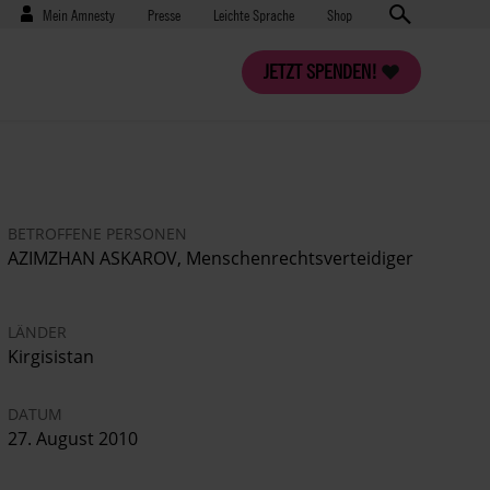
Benutzermenü
Presse
Mein Amnesty
Presse
Leichte Sprache
Shop
JETZT SPENDEN!
BETROFFENE PERSONEN
AZIMZHAN ASKAROV, Menschenrechtsverteidiger
LÄNDER
Kirgisistan
DATUM
27. August 2010