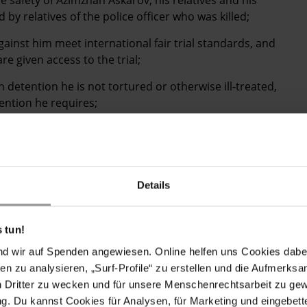
y relatives of the police officer who was killed;
inst him meet international fair trial standards, and
e given access to the trial;
 detention he is not tortured or otherwise ill-treated,
tention he requires;
 in detention or facing trial but is a prisoner of
onditionally released.
Details
 tun!
POSTBRIEFE MIT FOLGENDEN FORDERUNGEN
nd wir auf Spenden angewiesen. Online helfen uns Cookies dabe
genen Azimzhan Askarov, der allein wegen seines
en zu analysieren, „Surf-Profile“ zu erstellen und die Aufmerksa
 festgenommen worden ist, umgehend und
n Dritter zu wecken und für unsere Menschenrechtsarbeit zu ge
 die Anklagen gegen ihn fallen gelassen werden.
. Du kannst Cookies für Analysen, für Marketing und eingebettet