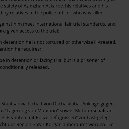
he safety of Azimzhan Askarov, his relatives and his
y relatives of the police officer who was killed;
inst him meet international fair trial standards, and
e given access to the trial;
 detention he is not tortured or otherwise ill-treated,
tention he requires;
 in detention or facing trial but is a prisoner of
onditionally released.
 Staatsanwaltschaft von Dschalalabat Anklage gegen
 "Lagerung von Munition" sowie "Mittäterschaft an
es Beamten mit Polizeibefugnissen" zur Last gelegt.
richt der Region Bazar Korgan anberaumt worden. Der