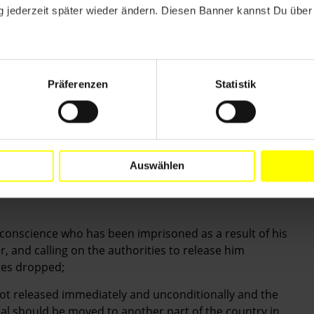
 jederzeit später wieder ändern. Diesen Banner kannst Du über 
tierung dafür, dass der Prozess gegen Azimzhan Askarov
rwiesen wird, um einen fairen Prozess zu gewährleisten
er Familie und seines Rechtsanwalts sicherzustellen,
bedroht und tätlich angegriffen worden sind.
Präferenzen
Statistik
onalen Standards der
unabhängige BeobachterInnen an ihm teilnehmen
 in der Haft weder gefoltert noch misshandelt wird,
Auswählen
edizinisch versorgt wird.
 conscience who has been imprisoned as a result of his
r, and calling on the authorities to release him
ges dropped;
s not released immediately and unconditionally and the
rial should be moved to another part of the country in