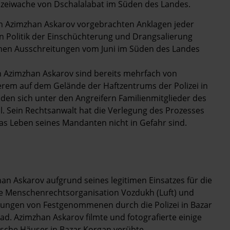
olizeiwache von Dschalalabat im Süden des Landes.
gen Azimzhan Askarov vorgebrachten Anklagen jeder
n Politik der Einschüchterung und Drangsalierung
samen Ausschreitungen vom Juni im Süden des Landes
n Azimzhan Askarov sind bereits mehrfach von
em auf dem Gelände der Haftzentrums der Polizei in
nden sich unter den Angreifern Familienmitglieder des
l. Sein Rechtsanwalt hat die Verlegung des Prozesses
as Leben seines Mandanten nicht in Gefahr sind.
an Askarov aufgrund seines legitimen Einsatzes für die
e Menschenrechtsorganisation Vozdukh (Luft) und
dlungen von Festgenommenen durch die Polizei in Bazar
d. Azimzhan Askarov filmte und fotografierte einige
ische Häuser in Bazar Korgan verübte –