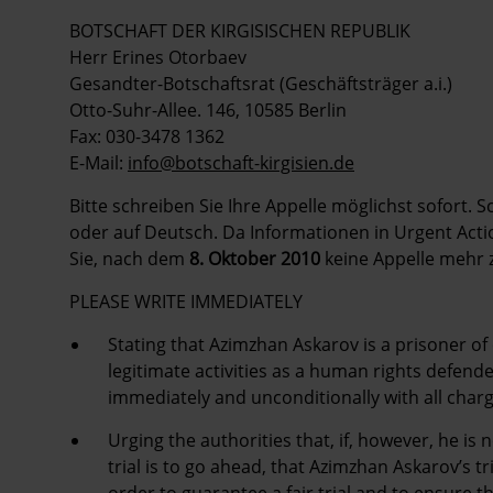
BOTSCHAFT DER KIRGISISCHEN REPUBLIK
Herr Erines Otorbaev
Gesandter-Botschaftsrat (Geschäftsträger a.i.)
Otto-Suhr-Allee. 146, 10585 Berlin
Fax: 030-3478 1362
E-Mail:
info@botschaft-kirgisien.de
Bitte schreiben Sie Ihre Appelle möglichst sofort. S
oder auf Deutsch. Da Informationen in Urgent Action
Sie, nach dem
8. Oktober 2010
keine Appelle mehr 
PLEASE WRITE IMMEDIATELY
Stating that Azimzhan Askarov is a prisoner of
legitimate activities as a human rights defende
immediately and unconditionally with all char
Urging the authorities that, if, however, he i
trial is to go ahead, that Azimzhan Askarov’s t
order to guarantee a fair trial and to ensure t