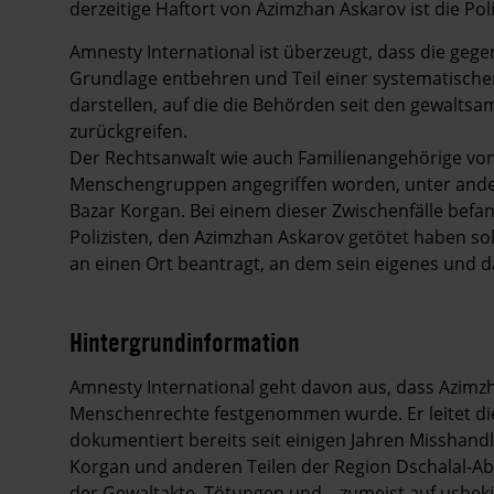
derzeitige Haftort von Azimzhan Askarov ist die P
Amnesty International ist überzeugt, dass die ge
Grundlage entbehren und Teil einer systematische
darstellen, auf die die Behörden seit den gewalt
zurückgreifen.
Der Rechtsanwalt wie auch Familienangehörige vo
Menschengruppen angegriffen worden, unter ander
Bazar Korgan. Bei einem dieser Zwischenfälle befa
Polizisten, den Azimzhan Askarov getötet haben sol
an einen Ort beantragt, an dem sein eigenes und d
Hintergrundinformation
Hintergrund
Amnesty International geht davon aus, dass Azimzh
Menschenrechte festgenommen wurde. Er leitet di
dokumentiert bereits seit einigen Jahren Misshan
Korgan und anderen Teilen der Region Dschalal-Aba
der Gewaltakte, Tötungen und – zumeist auf usbek