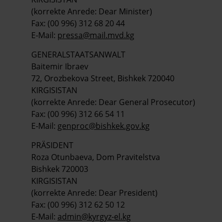
(korrekte Anrede: Dear Minister)
Fax: (00 996) 312 68 20 44
E-Mail:
pressa@mail.mvd.kg
GENERALSTAATSANWALT
Baitemir Ibraev
72, Orozbekova Street, Bishkek 720040
KIRGISISTAN
(korrekte Anrede: Dear General Prosecutor)
Fax: (00 996) 312 66 54 11
E-Mail:
genproc@bishkek.gov.kg
PRÄSIDENT
Roza Otunbaeva, Dom Pravitelstva
Bishkek 720003
KIRGISISTAN
(korrekte Anrede: Dear President)
Fax: (00 996) 312 62 50 12
E-Mail:
admin@kyrgyz-el.kg