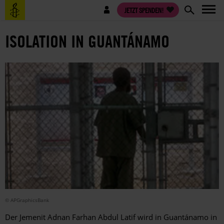
Direkt
Benutzermenü
JETZT SPENDEN!
zum
Inhalt
ISOLATION IN GUANTÁNAMO
© APGraphicsBank
Der Jemenit Adnan Farhan Abdul Latif wird in Guantánamo in