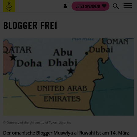
Direkt
Benutzermenü
JETZT SPENDEN!
zum
Inhalt
BLOGGER FREI
© Courtesy of the University of Texas Libraries
Der omanische Blogger Muawiya al-Ruwahi ist am 14. März