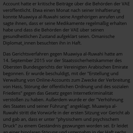
Account hatte er kritische Beiträge über die Behörden der VAE
veröffentlicht. Etwa einen Monat nach seiner Inhaftierung
konnte Muawiya al-Ruwahi seine Angehörigen anrufen und
sagte ihnen, dass er seine Medikamente regelmäßig erhalten
habe und dass die Behörden der VAE über seinen
gesundheitlichen Zustand aufgeklärt seien. Omanische
Diplomat_innen besuchten ihn in Haft.
Das Gerichtsverfahren gegen Muawiya al-Ruwahi hatte am
14. September 2015 vor der Staatssicherheitskammer des
Obersten Bundesgerichts der Vereinigten Arabischen Emirate
begonnen. Er wurde beschuldigt, mit der "Erstellung und
Verwaltung von Online-Accounts zum Zwecke der Verbreitung
von Hass, Störung der öffentlichen Ordnung und des sozialen
Friedens" gegen das Gesetz gegen Internetkriminalität
verstoßen zu haben. Außerdem wurde er der "Verhöhnung
des Staates und seiner Führung" angeklagt. Muawiya al-
Ruwahi stritt die Vorwürfe in der ersten Sitzung vor Gericht ab
und gab an, dass er unter "physischem und psychischem
Druck" zu einem Geständnis gezwungen worden sei. Er leidet
an einer bipolaren Störung und unternahm in der Haft sechs