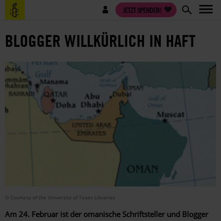
Direkt
Benutzermenü
JETZT SPENDEN!
zum
Inhalt
BLOGGER WILLKÜRLICH IN HAFT
© Courtesy of the University of Texas Libraries
Am 24. Februar ist der omanische Schriftsteller und Blogger