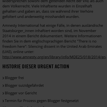
widersprechen sowohl dem geltenden Recht der VAE als auch
dem Völkerrecht. Viele Inhaftierte wurden in Einzelhaft
gehalten und gaben an, dass sie während ihrer Verhöre
gefoltert und anderweitig misshandelt wurden.
Amnesty International hat einige Fälle, in denen ausländische
Staatsbürger_innen inhaftiert worden sind, im November
2014 in einem Bericht dokumentiert. Weitere Informationen
finden Sie in dem englischsprachigen Bericht "There is no
freedom here": Silencing dissent in the United Arab Emirates
(UAE), online unter:
http://www.amnesty.org/en/library/info/MDE25/018/2014/en
.
HISTORIE DIESER URGENT ACTION
Blogger frei
Blogger suizidgefährdet
Blogger vor Gericht
Termin für Prozess gegen Blogger festgesetzt