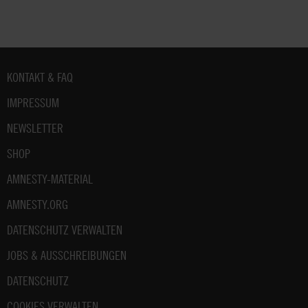
Fußbereich
KONTAKT & FAQ
IMPRESSUM
NEWSLETTER
SHOP
AMNESTY-MATERIAL
AMNESTY.ORG
DATENSCHUTZ VERWALTEN
JOBS & AUSSCHREIBUNGEN
DATENSCHUTZ
COOKIES VERWALTEN