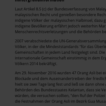
Hintergrund
Laut Artikel 8.5 (c) der Bundesverfassung von Malay
malaysischen Recht und genießen besondere Recht
indigene Völker der malaysischen Halbinsel, dazu 
indigene Bevölkerung erfährt jedoch weiterhin Mar
Menschenrechtsverletzungen und die Behörden be
2007 verabschiedete die UN-Generalsversammlung 
Völker, in der die Mindeststandards "für das Übe
Gemeinschaften in jedem Land festgelegt sind. Die
internationale Gemeinschaft einstimmig in dem E
Völkern 2014 bekräftigt.
Am 29. November 2016 wurden 47 Orang Asli bei ei
Blockade und dem Auseinandertreiben der friedlic
hielt sie zwei Tage lang fest und ließ sie dann oh
Behörden des Bundesstaates Kelantan, dass sie V
würden, die versuchen sollten, "den Ruf der Polize
die Festnahmen der Orang Asli im Bezirk Gua Musa