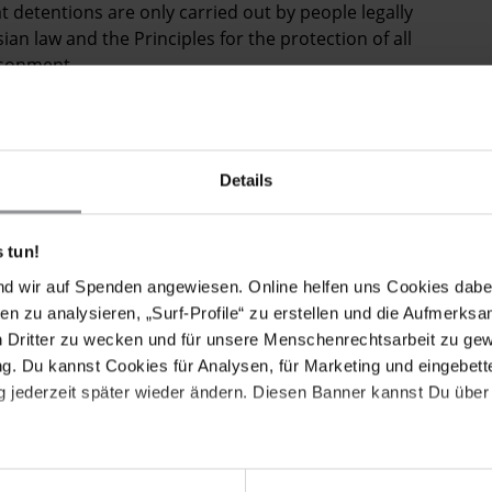
t detentions are only carried out by people legally
an law and the Principles for the protection of all
isonment.
the harassment and intimidation of the Orang Asli,
s and others covering the protests.
om of expression and peaceful assembly of Indigenous
Details
e is detained solely for their peaceful human rights
 tun!
nd wir auf Spenden angewiesen. Online helfen uns Cookies dabe
en zu analysieren, „Surf-Profile“ zu erstellen und die Aufmerksa
n Dritter zu wecken und für unsere Menschenrechtsarbeit zu ge
. Du kannst Cookies für Analysen, für Marketing und eingebettet
ger der Orang Asli der Temiar im nördlichen
 jederzeit später wieder ändern. Diesen Banner kannst Du über 
 hatten eine Blockade errichtet, um ihr
ützen, die sie durch die von der Regierung des
izenzen in Gefahr sehen. Am nächsten Tag, dem 24.
nnen der Orang Asli sowie zwei Journalisten inhaftiert.