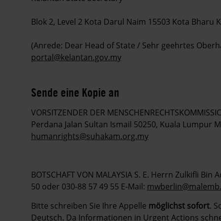
Blok 2, Level 2 Kota Darul Naim 15503 Kota Bharu
(Anrede: Dear Head of State / Sehr geehrtes Oberha
portal@kelantan.gov.my
Sende eine Kopie an
VORSITZENDER DER MENSCHENRECHTSKOMMISSION Tan
Perdana Jalan Sultan Ismail 50250, Kuala Lumpur MA
humanrights@suhakam.org.my
BOTSCHAFT VON MALAYSIA S. E. Herrn Zulkifli Bin Ad
50 oder 030-88 57 49 55 E-Mail:
mwberlin@malemb
Bitte schreiben Sie Ihre Appelle
möglichst sofort
. S
Deutsch. Da Informationen in Urgent Actions schnell