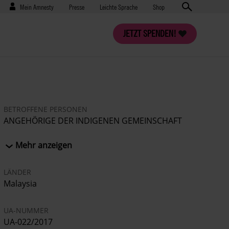
Benutzermenü
Presse
Mein Amnesty
Presse
Leichte Sprache
Shop
JETZT SPENDEN!
BETROFFENE PERSONEN
ANGEHÖRIGE DER INDIGENEN GEMEINSCHAFT
DER ORANG ASLI ZWEI JOURNALISTEN
Mehr anzeigen
LÄNDER
Malaysia
UA-NUMMER
UA-022/2017