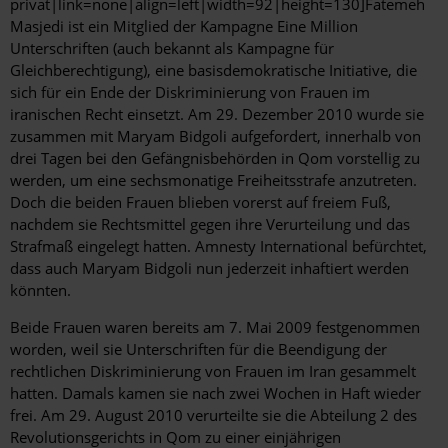
privat|link=none|align=left|width=92|height=130]Fatemeh
Masjedi ist ein Mitglied der Kampagne Eine Million
Unterschriften (auch bekannt als Kampagne für
Gleichberechtigung), eine basisdemokratische Initiative, die
sich für ein Ende der Diskriminierung von Frauen im
iranischen Recht einsetzt. Am 29. Dezember 2010 wurde sie
zusammen mit Maryam Bidgoli aufgefordert, innerhalb von
drei Tagen bei den Gefängnisbehörden in Qom vorstellig zu
werden, um eine sechsmonatige Freiheitsstrafe anzutreten.
Doch die beiden Frauen blieben vorerst auf freiem Fuß,
nachdem sie Rechtsmittel gegen ihre Verurteilung und das
Strafmaß eingelegt hatten. Amnesty International befürchtet,
dass auch Maryam Bidgoli nun jederzeit inhaftiert werden
könnten.
Beide Frauen waren bereits am 7. Mai 2009 festgenommen
worden, weil sie Unterschriften für die Beendigung der
rechtlichen Diskriminierung von Frauen im Iran gesammelt
hatten. Damals kamen sie nach zwei Wochen in Haft wieder
frei. Am 29. August 2010 verurteilte sie die Abteilung 2 des
Revolutionsgerichts in Qom zu einer einjährigen