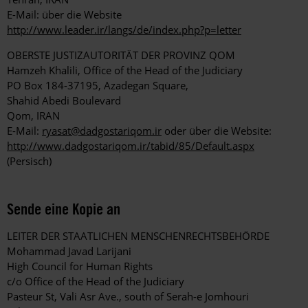
E-Mail: über die Website
http://www.leader.ir/langs/de/index.php?p=letter
OBERSTE JUSTIZAUTORITÄT DER PROVINZ QOM
Hamzeh Khalili, Office of the Head of the Judiciary
PO Box 184-37195, Azadegan Square,
Shahid Abedi Boulevard
Qom, IRAN
E-Mail:
ryasat@dadgostariqom.ir
oder über die Website:
http://www.dadgostariqom.ir/tabid/85/Default.aspx
(Persisch)
Sende eine Kopie an
LEITER DER STAATLICHEN MENSCHENRECHTSBEHÖRDE
Mohammad Javad Larijani
High Council for Human Rights
c/o Office of the Head of the Judiciary
Pasteur St, Vali Asr Ave., south of Serah-e Jomhouri