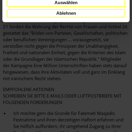
ihres Falls gefordert.
Auswählen
Ablehnen
In Artikel 19 der iranischen Verfassung ist die Gleichstellung
aller iranischen Staatsbürger_innen festgeschrieben. Artikel
21 fordert die Wahrung der Rechte von Frauen und Artikel 26
gestattet das "Bilden von Parteien, Gesellschaften, politischen
oder beruflichen Vereinigungen … vorausgesetzt, sie
verstoßen nicht gegen die Prinzipien der Unabhängigkeit,
Freiheit und nationalen Einheit, gegen die Kriterien des Islam
oder die Grundlagen der Islamischen Republik." Mitglieder
der Kampagne Eine Million Unterschriften haben stets darauf
hingewiesen, dass ihre Aktivitäten voll und ganz im Einklang
mit iranischem Recht stehen.
EMPFOHLENE AKTIONEN
SCHREIBEN SIE BITTE E-MAILS ODER LUFTPOSTBRIEFE MIT
FOLGENDEN FORDERUNGEN
Ich möchte gern die Gründe für Fatemeh Masjedis
Festnahme und ihren derzeitigen Haftort erfahren und
Sie höflich auffordern, ihr umgehend Zugang zu ihrer