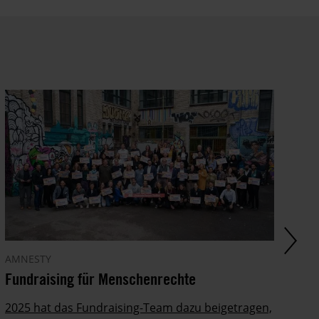
E-
Mail.
Dem
kannst
du
im
gesetzlichen
Rahmen
jederzeit
widersprechen.
Weitere
Hinweise
zum
Datenschutz
unter:
AMNESTY
AM
Datenschutz
Fundraising für Menschenrechte
Ha
.
sc
2025 hat das Fundraising-Team dazu beigetragen,