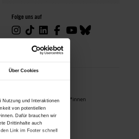
Datenschutz:
Folge uns auf
Deine
Daten
werden
von
uns
nur
zu
Über Cookies
satzungsgemäßen
Zwecken
THEMEN
und
gemäß
Menschenrechtsverteidiger*innen
i Nutzung und Interaktionen
der
mkeit von potentiellen
gesetzlichen
winnen. Dafür brauchen wir
Bestimmungen
e Drittinhalte auch
des
den Link im Footer schnell
DSGVO
verarbeitet.