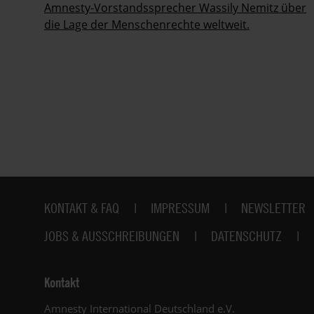
Amnesty-Vorstandssprecher Wassily Nemitz über
die Lage der Menschenrechte weltweit.
Fußbereich
KONTAKT & FAQ
IMPRESSUM
NEWSLETTER
JOBS & AUSSCHREIBUNGEN
DATENSCHUTZ
Kontakt
Amnesty International Deutschland e.V.