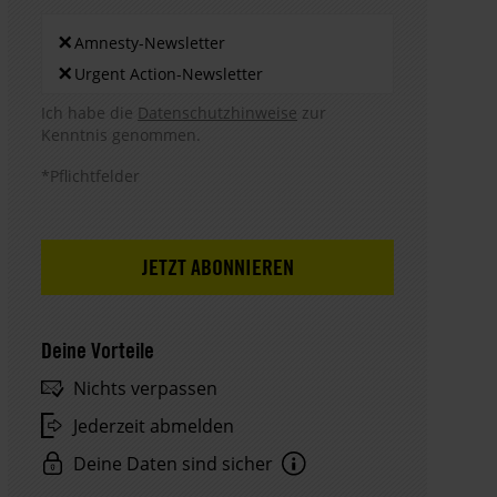
Newsletters
×
Amnesty-Newsletter
×
Urgent Action-Newsletter
Hinweis DSE
Ich habe die
Datenschutzhinweise
zur
Kenntnis genommen.
*Pflichtfelder
Deine Vorteile
Nichts verpassen
Jederzeit abmelden
Deine Daten sind sicher
Hinweis