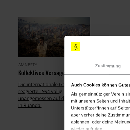
AMNESTY
Zustimmung
Kollektives Versagen
Die internationale Gemeinschaft
Auch Cookies können Gutes
reagierte 1994 völlig
Als gemeinnütziger Verein si
unangemessen auf den Genozid
mit unseren Seiten und Inhalt
in Ruanda.
Unterstützer*innen auf Seite
aber vorher deine Zustimmung
ablehnen, oder deine Meinung
wieder aufrufen.