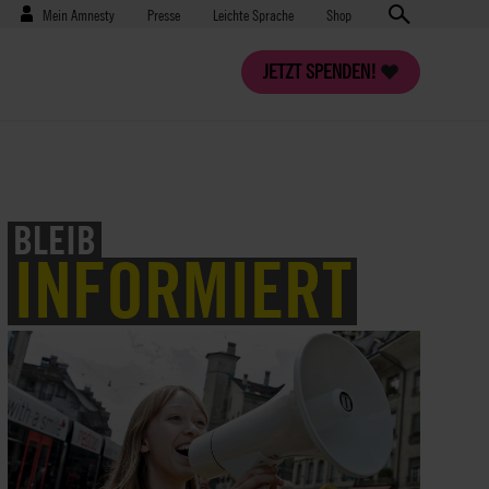
Benutzermenü
Presse
Mein Amnesty
Presse
Leichte Sprache
Shop
JETZT SPENDEN!
BLEIB
INFORMIERT