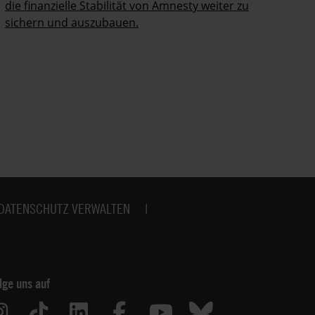
die finanzielle Stabilität von Amnesty weiter zu
Mi
sichern und auszubauen.
Am
Me
DATENSCHUTZ VERWALTEN
lge uns auf