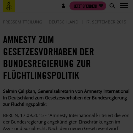
Direkt
Benutzermenü
JETZT SPENDEN!
zum
Inhalt
PRESSEMITTEILUNG
DEUTSCHLAND
17. SEPTEMBER 2015
AMNESTY ZUM
GESETZESVORHABEN DER
BUNDESREGIERUNG ZUR
FLÜCHTLINGSPOLITIK
Selmin Çalışkan, Generalsekretärin von Amnesty International
in Deutschland zum Gesetzesvorhaben der Bundesregierung
zur Flüchtlingspolitik:
BERLIN, 17.09.2015 - "Amnesty International kritisiert die von
der Bundesregierung angekündigten Einschränkungen im
Asyl- und Sozialrecht. Nach dem neuen Gesetzesentwurf