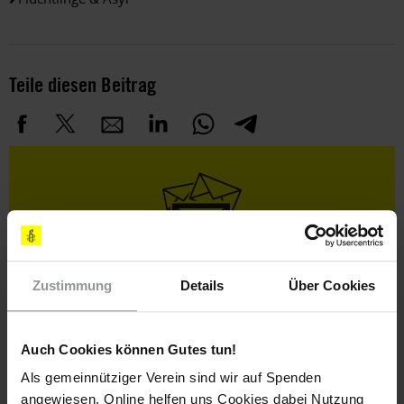
Teile diesen Beitrag
Bleib informiert
Zustimmung
Details
Über Cookies
Header
Abonniere den Amnesty-Newsletter und mach dich
Text
für die Menschenrechte stark!
Vorname
Auch Cookies können Gutes tun!
Als gemeinnütziger Verein sind wir auf Spenden
Nachname
angewiesen. Online helfen uns Cookies dabei Nutzung