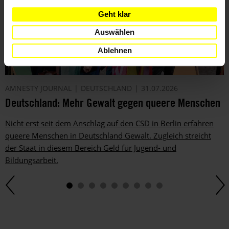
Geht klar
Auswählen
Ablehnen
AMNESTY JOURNAL
DEUTSCHLAND
31.07.2026
Deutschland: Mehr Gewalt gegen queere Menschen
Nicht erst seit dem Anschlag auf den CSD in Berlin erfahren
queere Menschen in Deutschland Gewalt. Zugleich streicht
der Staat in diesem Bereich Geld für Jugend- und
Bildungsarbeit.