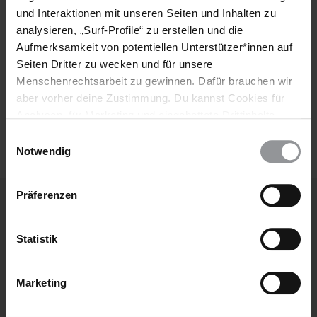
und Interaktionen mit unseren Seiten und Inhalten zu
E-
analysieren, „Surf-Profile“ zu erstellen und die
Mail
Aufmerksamkeit von potentiellen Unterstützer*innen auf
Seiten Dritter zu wecken und für unsere
Menschenrechtsarbeit zu gewinnen. Dafür brauchen wir
Ich habe die
Datenschutzrichtlinie
und die
aber vorher deine Zustimmung. Du kannst Cookies für
Nutzungsbedingungen
gelesen und stimme
Analysen, für Marketing und eingebettete Drittinhalte
ihnen zu.
auch ablehnen, oder deine Meinung jederzeit später
Einwilligungsauswahl
wieder ändern. Diesen Banner kannst Du über den Link
Notwendig
im Footer schnell wieder aufrufen.
Datenschutzerklärung
Präferenzen
Weitere Artikel
Statistik
Marketing