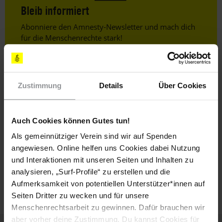
Bleib informiert
Header
Abonniere den Amnesty-Newsletter und mach dich
Text
für die Menschenrechte stark!
Vorname
Nachname
Zustimmung
Details
Über Cookies
E-
Mail
Auch Cookies können Gutes tun!
Als gemeinnütziger Verein sind wir auf Spenden
angewiesen. Online helfen uns Cookies dabei Nutzung
Ich habe die
Datenschutzrichtlinie
und die
und Interaktionen mit unseren Seiten und Inhalten zu
Nutzungsbedingungen
gelesen und stimme
analysieren, „Surf-Profile“ zu erstellen und die
ihnen zu.
Aufmerksamkeit von potentiellen Unterstützer*innen auf
Seiten Dritter zu wecken und für unsere
Menschenrechtsarbeit zu gewinnen. Dafür brauchen wir
aber vorher deine Zustimmung. Du kannst Cookies für