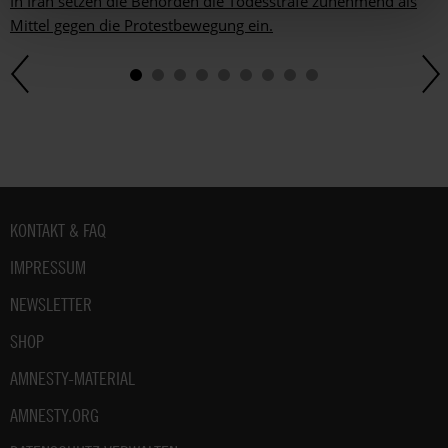
In Iran setzen die Behörden die Todesstrafe zunehmend als
Mittel gegen die Protestbewegung ein.
Fußbereich
KONTAKT & FAQ
IMPRESSUM
NEWSLETTER
SHOP
AMNESTY-MATERIAL
AMNESTY.ORG