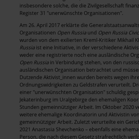
insbesondere solche, die die Zivilgesellschaft fina
Register 31 "unerwünschte Organisationen".
Am 26. April 2017 erklärte die Generalstaatsanwalts
Organisationen
Open Russia
und
Open Russia Civ
wurden von dem exilierten Kreml-Kritiker Mikhail
Russia
ist eine Initiative, in der verschiedene Ak
weder eine registrierte noch eine ausländische Org
Open Russia
in Verbindung stehen, von den russis
ausländischen Organisation betrachtet und müsse
Dutzende Aktivist_innen wurden bereits wegen ihre
Ordnungswidrigkeiten zu Geldstrafen verurteilt. 
einer "unerwünschten Organisation" schuldig gespr
Jekaterinburg im Uralgebirge den ehemaligen Koo
Stunden gemeinnütziger Arbeit. Im Oktober 2020 ve
weitere ehemalige Koordinatorin und Aktivistin vo
gemeinnütziger Arbeit. Zuletzt verurteilte ein Ge
2021 Anastasia Shevchenko – ebenfalls eine ehema
Person, die nach diesem Gesetz strafrechtlich verf