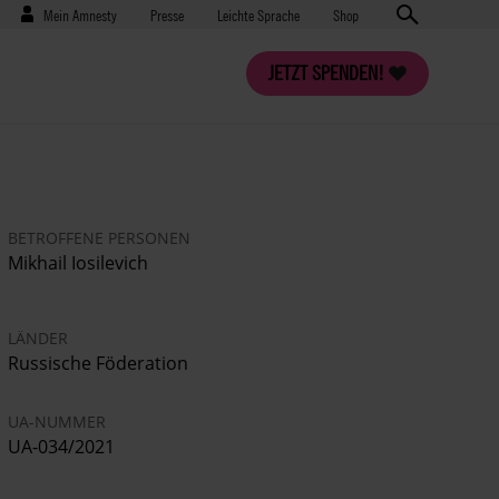
Benutzermenü
Presse
Mein Amnesty
Presse
Leichte Sprache
Shop
JETZT SPENDEN!
BETROFFENE PERSONEN
Mikhail Iosilevich
LÄNDER
Russische Föderation
UA-NUMMER
UA-034/2021