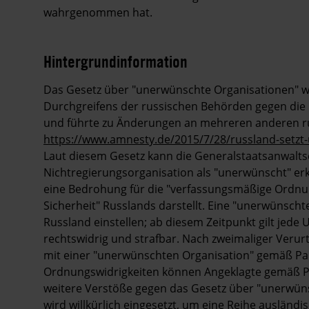
wahrgenommen hat.
Hintergrundinformation
Hintergrund
Das Gesetz über "unerwünschte Organisationen" 
Durchgreifens der russischen Behörden gegen die 
und führte zu Änderungen an mehreren anderen ru
https://www.amnesty.de/2015/7/28/russland-setzt-
Laut diesem Gesetz kann die Generalstaatsanwaltsc
Nichtregierungsorganisation als "unerwünscht" erkl
eine Bedrohung für die "verfassungsmäßige Ordnung
Sicherheit" Russlands darstellt. Eine "unerwünscht
Russland einstellen; ab diesem Zeitpunkt gilt jede
rechtswidrig und strafbar. Nach zweimaliger Veru
mit einer "unerwünschten Organisation" gemäß Par
Ordnungswidrigkeiten können Angeklagte gemäß Par
weitere Verstöße gegen das Gesetz über "unerwün
wird willkürlich eingesetzt, um eine Reihe ausländ