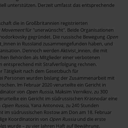
nziell unterstützen. Derzeit umfasst das entsprechende
chaft die in Großbritannien registrierten
ic Movement
für "unerwünscht". Beide Organisationen
 Khodorkovsky gegründet. Die russische Bewegung
Open
tivist_innen in Russland zusammengefunden haben, und
anisation. Dennoch werden Aktivist_innen, die mit
chen Behörden als Mitglieder einer verbotenen
n entsprechend mit Strafverfolgung rechnen.
r Tätigkeit nach dem Gesetzbuch für
Drei Personen wurden bislang der Zusammenarbeit mit
ochen. Im Februar 2020 verurteilte ein Gericht in
rdinator von
Open Russia
, Maksim Vernikov, zu 300
rurteilte ein Gericht im südrussischen Krasnodar eine
n
Open Russia
, Yana Antonova, zu 240 Stunden
richt im südrussischen Rostow am Don am 18. Februar
lige Koordinatorin von
Open Russia
und die erste
olgt wurde – zu vier Jahren Haft auf Bewährung.