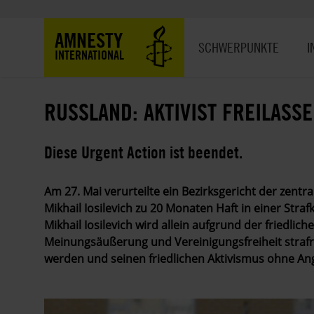
Direkt
zum
Hauptnavigation
AMNESTY
Inhalt
SCHWERPUNKTE
I
INTERNATIONAL
RUSSLAND: AKTIVIST FREILASS
Diese Urgent Action ist beendet.
Am 27. Mai verurteilte ein Bezirksgericht der zent
Mikhail Iosilevich zu 20 Monaten Haft in einer Strafk
Mikhail Iosilevich wird allein aufgrund der friedli
Meinungsäußerung und Vereinigungsfreiheit strafr
werden und seinen friedlichen Aktivismus ohne Ang