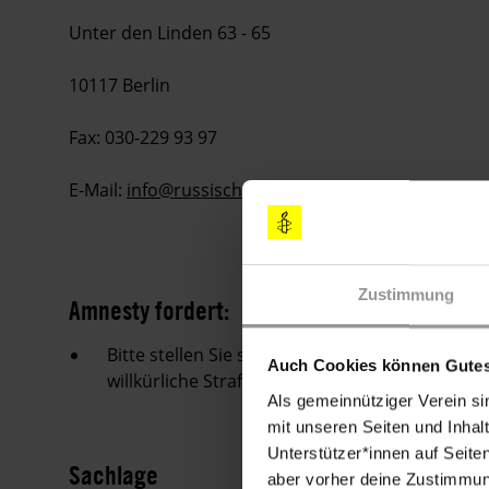
Unter den Linden 63 - 65
10117 Berlin
Fax: 030-229 93 97
E-Mail:
info@russische-botschaft.de
Zustimmung
Amnesty fordert:
Bitte stellen Sie sicher, dass Mikhail Iosilev
Auch Cookies können Gutes
willkürliche Strafverfolgung muss beendet we
Als gemeinnütziger Verein si
mit unseren Seiten und Inhalt
Unterstützer*innen auf Seite
Sachlage
aber vorher deine Zustimmung