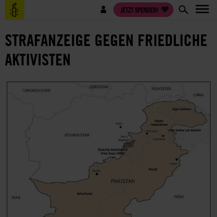
Direkt
Benutzermenü
JETZT SPENDEN!
zum
Inhalt
STRAFANZEIGE GEGEN FRIEDLICHE
AKTIVISTEN