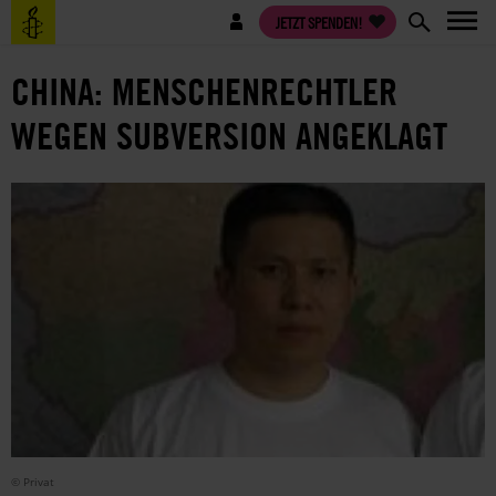
Direkt
Benutzermenü
JETZT SPENDEN!
zum
Inhalt
CHINA: MENSCHENRECHTLER
WEGEN SUBVERSION ANGEKLAGT
© Privat