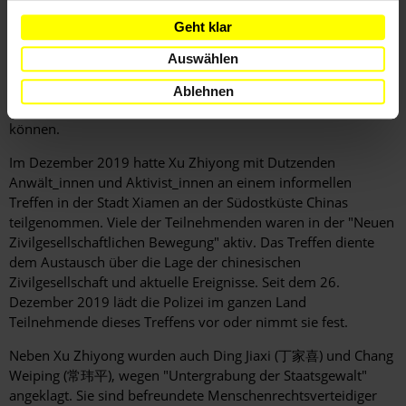
Brötchen pro Mahlzeit erhalte. Er beschrieb auch, wie er
Geht klar
während der "Überwachung an einem dafür bestimmten Ort"
behandelt wurde. Er sei über eine Woche lang mehr als zehn
Auswählen
Stunden am Tag an einen Eisenstuhl gefesselt gewesen, wobei
seine Gliedmaßen fixiert wurden. Während er gefesselt war,
Ablehnen
sei er sehr erschöpft gewesen und habe nur schwer atmen
können.
Im Dezember 2019 hatte Xu Zhiyong mit Dutzenden
Anwält_innen und Aktivist_innen an einem informellen
Treffen in der Stadt Xiamen an der Südostküste Chinas
teilgenommen. Viele der Teilnehmenden waren in der "Neuen
Zivilgesellschaftlichen Bewegung" aktiv. Das Treffen diente
dem Austausch über die Lage der chinesischen
Zivilgesellschaft und aktuelle Ereignisse. Seit dem 26.
Dezember 2019 lädt die Polizei im ganzen Land
Teilnehmende dieses Treffens vor oder nimmt sie fest.
Neben Xu Zhiyong wurden auch Ding Jiaxi (丁家喜) und Chang
Weiping (常玮平), wegen "Untergrabung der Staatsgewalt"
angeklagt. Sie sind befreundete Menschenrechtsverteidiger