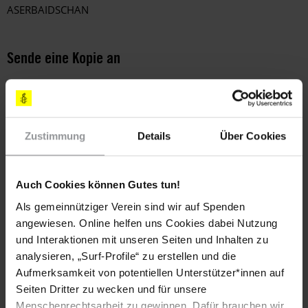
ASERBAIDSCHAN
Sende eine Kopie an
Botschaft der Republik Aserbaidschan
S. E. Herrn Nasimi Aghayev
Klingelhöferstraße 20
10785 Berlin
Zustimmung
Details
Über Cookies
Fax: 030-2191 6152
E-Mail:
berlin@mission.mfa.gov.az
Auch Cookies können Gutes tun!
Als gemeinnütziger Verein sind wir auf Spenden
Amnesty fordert:
angewiesen. Online helfen uns Cookies dabei Nutzung
und Interaktionen mit unseren Seiten und Inhalten zu
Bitte lassen Sie Tofig Yagublu sofort und bedingungslos
analysieren, „Surf-Profile“ zu erstellen und die
frei und sorgen Sie dafür, dass er Zugang zu der
Aufmerksamkeit von potentiellen Unterstützer*innen auf
benötigten medizinischen Versorgung hat.
Seiten Dritter zu wecken und für unsere
Außerdem fordere ich Sie höflich auf, das
Strafjustizsystem in Aserbaidschan nicht mehr länger
Menschenrechtsarbeit zu gewinnen. Dafür brauchen wir