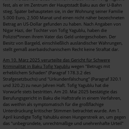
fest, als er im Zentrum der Hauptstadt Baku aus der U-Bahn
stieg. Später behaupteten sie, in der Wohnung seiner Familie
5.000 Euro, 2.500 Manat und einen nicht näher bezeichneten
Betrag an US-Dollar gefunden zu haben. Nach Angaben von
Nigar Hazi, der Tochter von Tofig Yagublu, haben die
Polizist*innen ihrem Vater das Geld untergeschoben. Der
Besitz von Bargeld, einschließlich ausländischer Währungen,
stellt gemäß aserbaidschanischem Recht keine Straftat dar.
Am 10. März 2025 verurteilte das Gericht für Schwere
Kriminalität in Baku Tofig Yagublu
wegen "Betrugs mit
erheblichem Schaden" (Paragraf 178.3.2 des
Strafgesetzbuchs) und "Urkundenfälschung" (Paragraf 320.1
und 320.2) zu neun Jahren Haft. Tofig Yagublu hat die
Vorwürfe stets bestritten. Am 20. Mai 2025 bestätigte das
Berufungsgericht in Baku die Haftstrafe in einem Verfahren,
das weithin als symptomatisch für die großflächige
Unterdrückung kritischer Stimmen betrachtet wurde. Am 1.
April kündigte Tofig Yahublu einen Hungerstreik an, um gegen
das "unbegründete, unrechtmäßige und unehrenhafte Urteil"