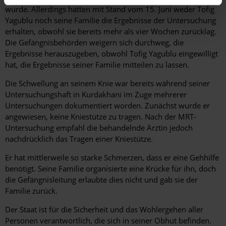
wurde. Allerdings hatten mit Stand vom 15. Juni weder Tofig
Yagublu noch seine Familie die Ergebnisse der Untersuchung
erhalten, obwohl sie bereits mehr als vier Wochen zurücklag.
Die Gefängnisbehörden weigern sich durchweg, die
Ergebnisse herauszugeben, obwohl Tofig Yagublu eingewilligt
hat, die Ergebnisse seiner Familie mitteilen zu lassen.
Die Schwellung an seinem Knie war bereits während seiner
Untersuchungshaft in Kurdakhani im Zuge mehrerer
Untersuchungen dokumentiert worden. Zunächst wurde er
angewiesen, keine Kniestütze zu tragen. Nach der MRT-
Untersuchung empfahl die behandelnde Ärztin jedoch
nachdrücklich das Tragen einer Kniestütze.
Er hat mittlerweile so starke Schmerzen, dass er eine Gehhilfe
benötigt. Seine Familie organisierte eine Krücke für ihn, doch
die Gefängnisleitung erlaubte dies nicht und gab sie der
Familie zurück.
Der Staat ist für die Sicherheit und das Wohlergehen aller
Personen verantwortlich, die sich in seiner Obhut befinden.