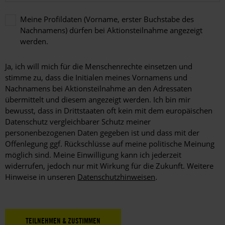
Meine Profildaten (Vorname, erster Buchstabe des
Nachnamens) dürfen bei Aktionsteilnahme angezeigt
werden.
Meine
Profildaten
Ja, ich will mich für die Menschenrechte einsetzen und
(Vorname,
stimme zu, dass die Initialen meines Vornamens und
erster
Nachnamens bei Aktionsteilnahme an den Adressaten
Buchstabe
übermittelt und diesem angezeigt werden. Ich bin mir
des
bewusst, dass in Drittstaaten oft kein mit dem europäischen
Nachnamens)
dürfen
Datenschutz vergleichbarer Schutz meiner
bei
personenbezogenen Daten gegeben ist und dass mit der
Aktionsteilnahme
Offenlegung ggf. Rückschlüsse auf meine politische Meinung
angezeigt
möglich sind. Meine Einwilligung kann ich jederzeit
werden.
widerrufen, jedoch nur mit Wirkung für die Zukunft. Weitere
Hinweise in unseren
Datenschutzhinweisen
.