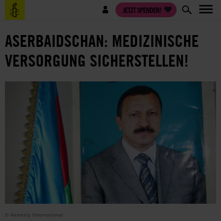
Direkt
Benutzermenü
JETZT SPENDEN!
zum
Inhalt
ASERBAIDSCHAN: MEDIZINISCHE
VERSORGUNG SICHERSTELLEN!
© Amnesty International