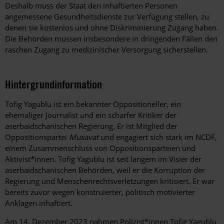
Deshalb muss der Staat den inhaftierten Personen
angemessene Gesundheitsdienste zur Verfügung stellen, zu
denen sie kostenlos und ohne Diskriminierung Zugang haben.
Die Behörden müssen insbesondere in dringenden Fällen den
raschen Zugang zu medizinischer Versorgung sicherstellen.
Hintergrundinformation
Hintergrund
Tofig Yagublu ist ein bekannter Oppositioneller, ein
ehemaliger Journalist und ein scharfer Kritiker der
aserbaidschanischen Regierung. Er ist Mitglied der
Oppositionspartei
Musavat
und engagiert sich stark im NCDF,
einem Zusammenschluss von Oppositionsparteien und
Aktivist*innen. Tofig Yagublu ist seit langem im Visier der
aserbaidschanischen Behörden, weil er die Korruption der
Regierung und Menschenrechtsverletzungen kritisiert. Er war
bereits zuvor wegen konstruierter, politisch motivierter
Anklagen inhaftiert.
Am 14. Dezember 2023 nahmen Polizist*innen Tofig Yagublu