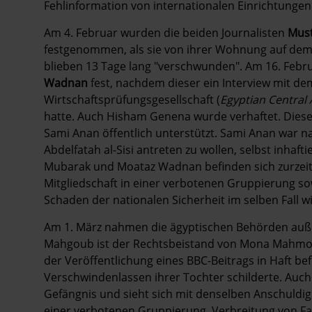
Fehlinformation von internationalen Einrichtungen 
Am 4. Februar wurden die beiden Journalisten
Must
festgenommen, als sie von ihrer Wohnung auf dem
blieben 13 Tage lang "verschwunden". Am 16. Feb
Wadnan
fest, nachdem dieser ein Interview mit d
Wirtschaftsprüfungsgesellschaft (
Egyptian Central 
hatte. Auch Hisham Genena wurde verhaftet. Diese
Sami Anan öffentlich unterstützt. Sami Anan war n
Abdelfatah al-Sisi antreten zu wollen, selbst inhaf
Mubarak und Moataz Wadnan befinden sich zurzeit
Mitgliedschaft in einer verbotenen Gruppierung 
Schaden der nationalen Sicherheit im selben Fall w
Am 1. März nahmen die ägyptischen Behörden au
Mahgoub ist der Rechtsbeistand von Mona Mahmoud (
der Veröffentlichung eines BBC-Beitrags in Haft bef
Verschwindenlassen ihrer Tochter schilderte. Auch
Gefängnis und sieht sich mit denselben Anschuldigu
einer verbotenen Gruppierung, Verbreitung von Fa