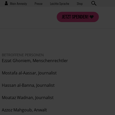
Benutzermenü
Presse
Mein Amnesty
Presse
Leichte Sprache
Shop
JETZT SPENDEN!
BETROFFENE PERSONEN
Ezzat Ghoniem
, Menschenrechtler
Mostafa al-Aassar
, Journalist
Hassan al-Banna
, Journalist
Moataz Wadnan
, Journalist
Azzoz Mahgoub
, Anwalt