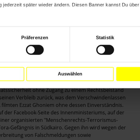
 jederzeit später wieder ändern. Diesen Banner kannst Du über 
 Verschwindenlassens, einschließlich Ezzat Ghoniem,
lichen Sie die Ergebnisse und stellen Sie diejenigen,
ung tragen, vor Gericht.
Präferenzen
Statistik
itbegründer des Ägyptischen Koordinierungsbüros für
Auswählen
Rights and Freedoms
, ECRF), war am 1. März gerade auf
räften festgenommen wurde. Er wurde inhaftiert und
taatssicherheit ohne Zugang zu einem Rechtsbeistand
 seinen Verbleib zurück, was dem Verschwindenlassen
filmten Ezzat Ghoniem ohne dessen Einverständnis.
f der Facebook-Seite des Innenministeriums, auf der
einer organisierten "Menschenrechts-Terrorismus-
 Tora-Gefängnis in Südkairo. Gegen ihn wird wegen der
Verbreitung von Falschmeldungen sowie