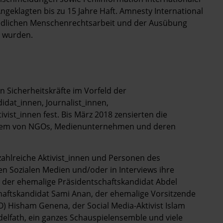
ngeklagten bis zu 15 Jahre Haft. Amnesty International
 friedlichen Menschenrechtsarbeit und der Ausübung
t wurden.
 Sicherheitskräfte im Vorfeld der
idat_innen, Journalist_innen,
ist_innen fest. Bis März 2018 zensierten die
erem von NGOs, Medienunternehmen und deren
zahlreiche Aktivist_innen und Personen des
en Sozialen Medien und/oder in Interviews ihre
 der ehemalige Präsidentschaftskandidat Abdel
haftskandidat Sami Anan, der ehemalige Vorsitzende
O) Hisham Genena, der Social Media-Aktivist Islam
delfath, ein ganzes Schauspielensemble und viele