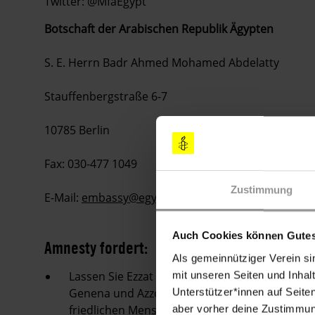
Twitter: @MfaEgypt
Botschaft der Arabischen Republik Ägypten
S. E. Herrn Badr Ahmed Mohamed Abdelatty
Stauffenbergstraße 6-7
10785 Berlin
Fax: 030-477 1049
Zustimmung
E-Mail:
embassy@egyptian-embassy.de
Auch Cookies können Gutes
Amnesty fordert:
Als gemeinnütziger Verein si
Lassen Sie Ezzat Ghoniem, Mustafa al-Aassar
mit unseren Seiten und Inhalt
Genena und Azzoz Mahgoub umgehend und bedin
Unterstützer*innen auf Seite
friedlichen Menschenrechtsarbeit und der Au
aber vorher deine Zustimmung