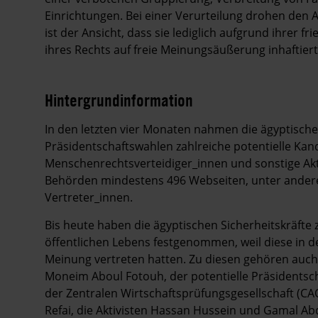
Einrichtungen. Bei einer Verurteilung drohen den A
ist der Ansicht, dass sie lediglich aufgrund ihrer
ihres Rechts auf freie Meinungsäußerung inhaftier
Hintergrundinformation
Hintergrund
In den letzten vier Monaten nahmen die ägyptischen
Präsidentschaftswahlen zahlreiche potentielle Kand
Menschenrechtsverteidiger_innen und sonstige Aktiv
Behörden mindestens 496 Webseiten, unter and
Vertreter_innen.
Bis heute haben die ägyptischen Sicherheitskräfte 
öffentlichen Lebens festgenommen, weil diese in d
Meinung vertreten hatten. Zu diesen gehören auch
Moneim Aboul Fotouh, der potentielle Präsidentsc
der Zentralen Wirtschaftsprüfungsgesellschaft (CA
Refai, die Aktivisten Hassan Hussein und Gamal Ab