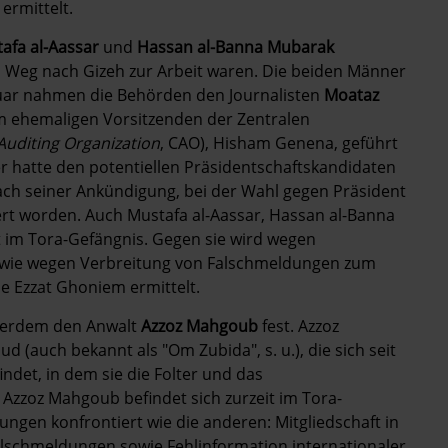
ermittelt.
afa al-Aassar
und
Hassan al-Banna Mubarak
 Weg nach Gizeh zur Arbeit waren. Die beiden Männer
ruar nahmen die Behörden den Journalisten
Moataz
em ehemaligen Vorsitzenden der Zentralen
Auditing Organization
, CAO), Hisham Genena, geführt
r hatte den potentiellen Präsidentschaftskandidaten
ach seiner Ankündigung, bei der Wahl gegen Präsident
tiert worden. Auch Mustafa al-Aassar, Hassan al-Banna
 im Tora-Gefängnis.
Gegen sie wird wegen
sowie wegen Verbreitung von Falschmeldungen zum
ie Ezzat Ghoniem ermittelt.
ßerdem den Anwalt
Azzoz Mahgoub
fest. Azzoz
auch bekannt als "Om Zubida", s. u.), die sich seit
indet, in dem sie die Folter und das
 Azzoz Mahgoub befindet sich zurzeit im Tora-
ngen konfrontiert wie die anderen: Mitgliedschaft in
lschmeldungen sowie Fehlinformation internationaler