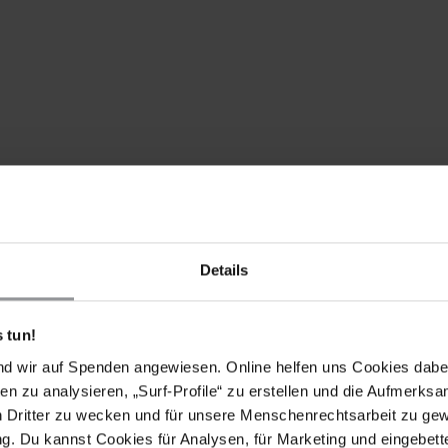
Details
 tun!
nd wir auf Spenden angewiesen. Online helfen uns Cookies dabe
, Hassan al-Banna Mubarak, Moataz Wadnan, Hisham
en zu analysieren, „Surf-Profile“ zu erstellen und die Aufmerksa
gungslos frei, da sie lediglich aufgrund ihrer
n Dritter zu wecken und für unsere Menschenrechtsarbeit zu ge
sübung ihres Rechts auf freie Meinungsäußerung
. Du kannst Cookies für Analysen, für Marketing und eingebettet