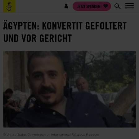
Direkt
Benutzermenü
JETZT SPENDEN!
zum
Inhalt
ÄGYPTEN: KONVERTIT GEFOLTERT
UND VOR GERICHT
© United States Commission on International Religious Freedom