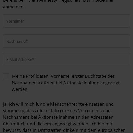
Bereits bei "Mein Amnesty" registriert? Dann bitte
hier
anmelden.
Meine Profildaten (Vorname, erster Buchstabe des
Nachnamens) dürfen bei Aktionsteilnahme angezeigt
werden.
Meine
Profildaten
Ja, ich will mich für die Menschenrechte einsetzen und
(Vorname,
stimme zu, dass die Initialen meines Vornamens und
erster
Nachnamens bei Aktionsteilnahme an den Adressaten
Buchstabe
übermittelt und diesem angezeigt werden. Ich bin mir
des
bewusst, dass in Drittstaaten oft kein mit dem europäischen
Nachnamens)