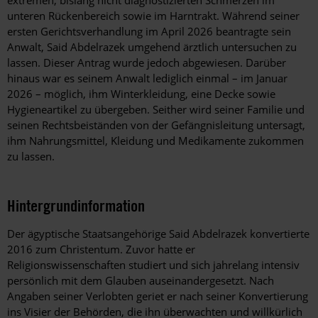
extremen, bislang nicht diagnostizierten Schmerzen im
unteren Rückenbereich sowie im Harntrakt. Während seiner
ersten Gerichtsverhandlung im April 2026 beantragte sein
Anwalt, Said Abdelrazek umgehend ärztlich untersuchen zu
lassen. Dieser Antrag wurde jedoch abgewiesen. Darüber
hinaus war es seinem Anwalt lediglich einmal – im Januar
2026 – möglich, ihm Winterkleidung, eine Decke sowie
Hygieneartikel zu übergeben. Seither wird seiner Familie und
seinen Rechtsbeiständen von der Gefängnisleitung untersagt,
ihm Nahrungsmittel, Kleidung und Medikamente zukommen
zu lassen.
Hintergrundinformation
Hintergrund
Der ägyptische Staatsangehörige Said Abdelrazek konvertierte
2016 zum Christentum. Zuvor hatte er
Religionswissenschaften studiert und sich jahrelang intensiv
persönlich mit dem Glauben auseinandergesetzt. Nach
Angaben seiner Verlobten geriet er nach seiner Konvertierung
ins Visier der Behörden, die ihn überwachten und willkürlich