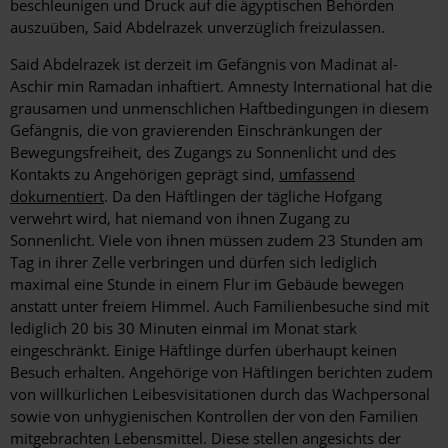
beschleunigen und Druck auf die ägyptischen Behörden
auszuüben, Said Abdelrazek unverzüglich freizulassen.
Said Abdelrazek ist derzeit im Gefängnis von Madinat al-
Aschir min Ramadan inhaftiert. Amnesty International hat die
grausamen und unmenschlichen Haftbedingungen in diesem
Gefängnis, die von gravierenden Einschränkungen der
Bewegungsfreiheit, des Zugangs zu Sonnenlicht und des
Kontakts zu Angehörigen geprägt sind,
umfassend
dokumentiert
. Da den Häftlingen der tägliche Hofgang
verwehrt wird, hat niemand von ihnen Zugang zu
Sonnenlicht. Viele von ihnen müssen zudem 23 Stunden am
Tag in ihrer Zelle verbringen und dürfen sich lediglich
maximal eine Stunde in einem Flur im Gebäude bewegen
anstatt unter freiem Himmel. Auch Familienbesuche sind mit
lediglich 20 bis 30 Minuten einmal im Monat stark
eingeschränkt. Einige Häftlinge dürfen überhaupt keinen
Besuch erhalten. Angehörige von Häftlingen berichten zudem
von willkürlichen Leibesvisitationen durch das Wachpersonal
sowie von unhygienischen Kontrollen der von den Familien
mitgebrachten Lebensmittel. Diese stellen angesichts der