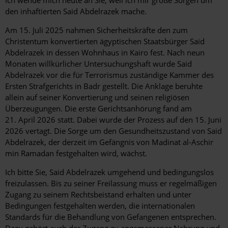
ich wende mich heute an Sie, weil ich mir große Sorgen um
den inhaftierten Said Abdelrazek mache.
Am 15. Juli 2025 nahmen Sicherheitskräfte den zum
Christentum konvertierten ägyptischen Staatsbürger Said
Abdelrazek in dessen Wohnhaus in Kairo fest. Nach neun
Monaten willkürlicher Untersuchungshaft wurde Said
Abdelrazek vor die für Terrorismus zuständige Kammer des
Ersten Strafgerichts in Badr gestellt. Die Anklage beruhte
allein auf seiner Konvertierung und seinen religiösen
Überzeugungen. Die erste Gerichtsanhörung fand am
21. April 2026 statt. Dabei wurde der Prozess auf den 15. Juni
2026 vertagt. Die Sorge um den Gesundheitszustand von Said
Abdelrazek, der derzeit im Gefängnis von Madinat al-Aschir
min Ramadan festgehalten wird, wächst.
Ich bitte Sie, Said Abdelrazek umgehend und bedingungslos
freizulassen. Bis zu seiner Freilassung muss er regelmäßigen
Zugang zu seinem Rechtsbeistand erhalten und unter
Bedingungen festgehalten werden, die internationalen
Standards für die Behandlung von Gefangenen entsprechen.