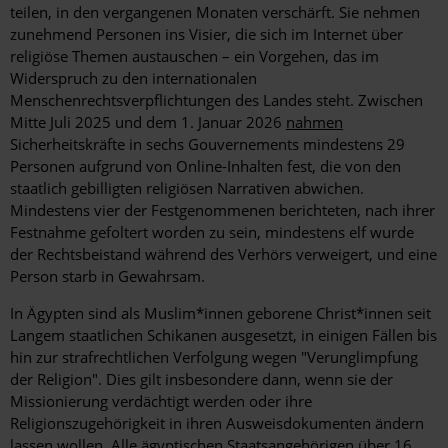
teilen, in den vergangenen Monaten verschärft. Sie nehmen
zunehmend Personen ins Visier, die sich im Internet über
religiöse Themen austauschen – ein Vorgehen, das im
Widerspruch zu den internationalen
Menschenrechtsverpflichtungen des Landes steht. Zwischen
Mitte Juli 2025 und dem 1. Januar 2026
nahmen
Sicherheitskräfte in sechs Gouvernements mindestens 29
Personen aufgrund von Online-Inhalten fest, die von den
staatlich gebilligten religiösen Narrativen abwichen.
Mindestens vier der Festgenommenen berichteten, nach ihrer
Festnahme gefoltert worden zu sein, mindestens elf wurde
der Rechtsbeistand während des Verhörs verweigert, und eine
Person starb in Gewahrsam.
In Ägypten sind als Muslim*innen geborene Christ*innen seit
Langem staatlichen Schikanen ausgesetzt, in einigen Fällen bis
hin zur strafrechtlichen Verfolgung wegen "Verunglimpfung
der Religion". Dies gilt insbesondere dann, wenn sie der
Missionierung verdächtigt werden oder ihre
Religionszugehörigkeit in ihren Ausweisdokumenten ändern
lassen wollen. Alle ägyptischen Staatsangehörigen über 16