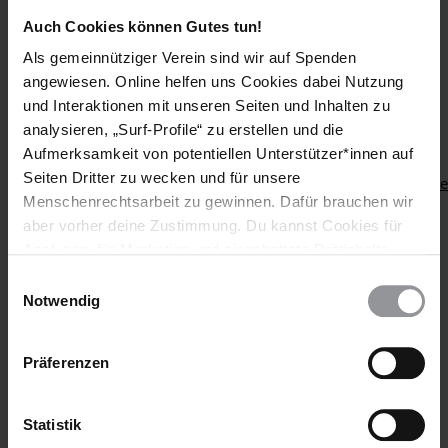
mitwirken und ihre informierte Einwilligung geben
Auch Cookies können Gutes tun!
können.
Als gemeinnütziger Verein sind wir auf Spenden
angewiesen. Online helfen uns Cookies dabei Nutzung
Diese E-Mail richtet sich neben der Bundesjustizministerin an
und Interaktionen mit unseren Seiten und Inhalten zu
Obleute und Sprecher_innen der Ausschüsse des Deutschen
analysieren, „Surf-Profile“ zu erstellen und die
Bundestages für Justiz, Familie, Gesundheit und
Aufmerksamkeit von potentiellen Unterstützer*innen auf
Menschenrechte. Die komplette Empfängerliste finden Sie
Seiten Dritter zu wecken und für unsere
hier:
https://www.amnesty.de/mitmachen/petition/intergeschlec
Menschenrechtsarbeit zu gewinnen. Dafür brauchen wir
kinder-s…
aber vorher deine Zustimmung. Du kannst Cookies für
Mit freundlichen Grüßen,
Analysen, für Marketing und eingebettete Drittinhalte
auch ablehnen, oder deine Meinung jederzeit später
Einwilligungsauswahl
wieder ändern. Diesen Banner kannst Du über den Link
Notwendig
im Footer schnell wieder aufrufen.
Hintergrundinformationen
Datenschutzerklärung
Präferenzen
Diese E-Mail richtet sich neben der Bundesjustizministerin an
Obleute und Sprecher_innen des Deutschen Bundestages für
Statistik
Justiz, Familie, Gesundheit und Menschenrechte, von denen