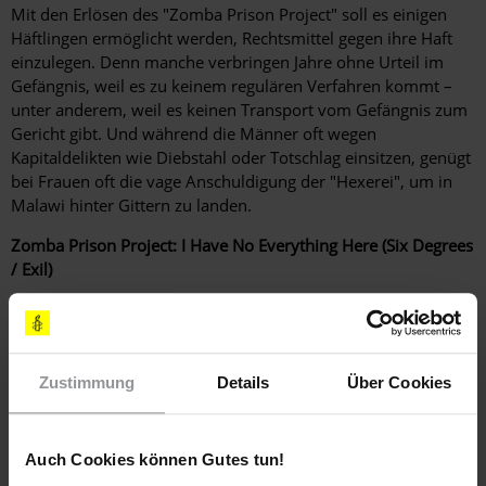
Mit den Erlösen des "Zomba Prison Project" soll es einigen
Häftlingen ermöglicht werden, Rechtsmittel gegen ihre Haft
einzulegen. Denn manche verbringen Jahre ohne Urteil im
Gefängnis, weil es zu keinem regulären Verfahren kommt –
unter anderem, weil es keinen Transport vom Gefängnis zum
Gericht gibt. Und während die Männer oft wegen
Kapitaldelikten wie Diebstahl oder Totschlag einsitzen, genügt
bei Frauen oft die vage Anschuldigung der "Hexerei", um in
Malawi hinter Gittern zu landen.
Zomba Prison Project: I Have No Everything Here (Six Degrees
/ Exil)
Weitere Informationen
Zustimmung
Details
Über Cookies
Länder
Auch Cookies können Gutes tun!