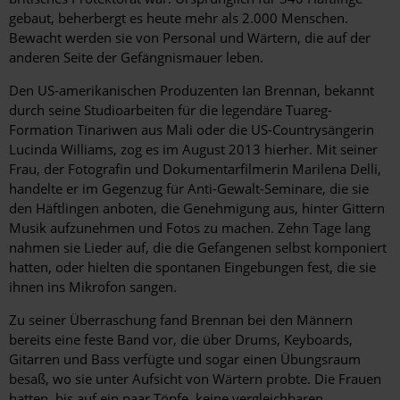
gebaut, beherbergt es heute mehr als 2.000 Menschen.
Bewacht werden sie von Personal und Wärtern, die auf der
anderen Seite der Gefängnismauer leben.
Den US-amerikanischen Produzenten Ian Brennan, bekannt
durch seine Studioarbeiten für die legendäre Tuareg-
Formation Tinariwen aus Mali oder die US-Countrysängerin
Lucinda Williams, zog es im August 2013 hierher. Mit seiner
Frau, der Fotografin und Dokumentarfilmerin Marilena Delli,
handelte er im Gegenzug für Anti-Gewalt-Seminare, die sie
den Häftlingen anboten, die Genehmigung aus, hinter Gittern
Musik aufzunehmen und Fotos zu machen. Zehn Tage lang
nahmen sie Lieder auf, die die Gefangenen selbst komponiert
hatten, oder hielten die spontanen Eingebungen fest, die sie
ihnen ins Mikrofon sangen.
Zu seiner Überraschung fand Brennan bei den Männern
bereits eine feste Band vor, die über Drums, Keyboards,
Gitarren und Bass verfügte und sogar einen Übungsraum
besaß, wo sie unter Aufsicht von Wärtern probte. Die Frauen
hatten, bis auf ein paar Töpfe, keine vergleichbaren