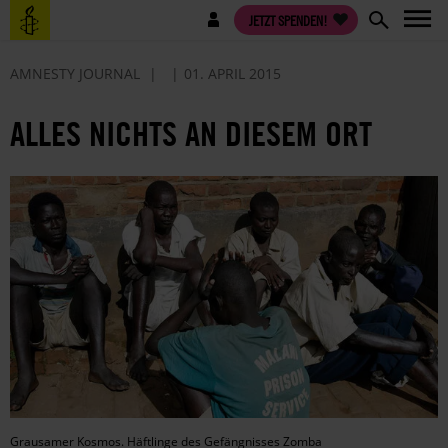
Direkt
Benutzermenü
JETZT SPENDEN!
zum
Inhalt
AMNESTY JOURNAL
01. APRIL 2015
ALLES NICHTS AN DIESEM ORT
Grausamer Kosmos. Häftlinge des Gefängnisses Zomba