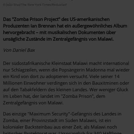
© João Silva/The New York Times/Redux/laif
Das "Zomba Prison Project" des US-amerikanischen
Produzenten Ian Brennan hat ein außergewöhnliches Album
hervorgebracht – mit musikalischen Dokumenten über
unsägliche Zustände im Zentralgefängnis von Malawi.
Von Daniel Bax
Der südostafrikanische Kleinstaat Malawi macht international
nur Schlagzeilen, wenn die Popsängerin Madonna mal wieder
ein Kind von dort zu adoptieren versucht. Viele seiner 14
Millionen Einwohner verdingen sich in den Bauxitminen oder
auf den Tabakfeldern des kleinen Landes. Wer weniger Glück
im Leben hat, der landet im "Zomba Prison", dem
Zentralgefängnis von Malawi.
Das einzige "Maximum Security"-Gefängnis des Landes in
Zomba, einer Provinzstadt im Süden Malawis, ist ein
kolonialer Backsteinbau aus einer Zeit, als Malawi noch
britisches Protektorat war. Ursprünglich für 340 Häftlinge