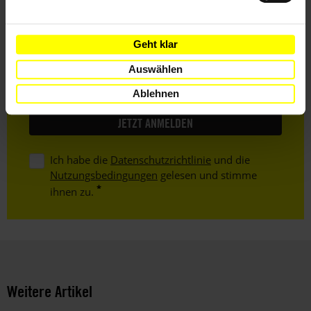
Vorname
Geht klar
Nachname
Auswählen
E-
Ablehnen
Mail
Ich habe die
Datenschutzrichtlinie
und die
Nutzungsbedingungen
gelesen und stimme
ihnen zu.
Weitere Artikel