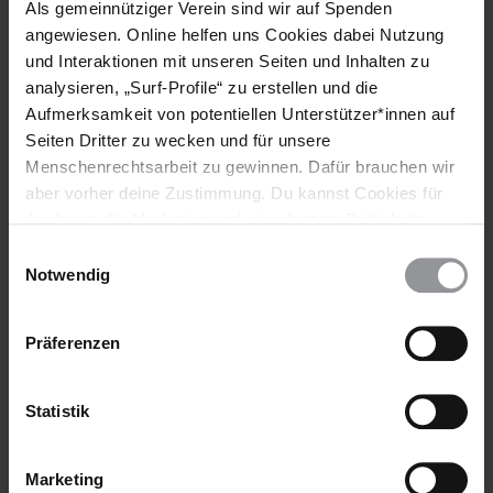
Malawi
Als gemeinnütziger Verein sind wir auf Spenden
angewiesen. Online helfen uns Cookies dabei Nutzung
Themen
und Interaktionen mit unseren Seiten und Inhalten zu
analysieren, „Surf-Profile“ zu erstellen und die
Haftbedingungen
Aufmerksamkeit von potentiellen Unterstützer*innen auf
Seiten Dritter zu wecken und für unsere
Menschenrechtsarbeit zu gewinnen. Dafür brauchen wir
aber vorher deine Zustimmung. Du kannst Cookies für
Teile diesen Beitrag
Analysen, für Marketing und eingebettete Drittinhalte
auch ablehnen, oder deine Meinung jederzeit später
Einwilligungsauswahl
wieder ändern. Diesen Banner kannst Du über den Link
Notwendig
im Footer schnell wieder aufrufen.
Datenschutzerklärung
Präferenzen
Statistik
Bleib informiert
Header
Abonniere den Amnesty-Newsletter und mach dich
Text
Marketing
für die Menschenrechte stark!