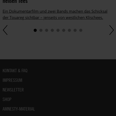
heißen Tees
Ein Dokumentarfilm und zwei Bands machen das Schicksal
der Touareg sichtbar – jenseits von westlichen Klischees.
Fußbereich
KONTAKT & FAQ
IMPRESSUM
NEWSLETTER
SHOP
AMNESTY-MATERIAL