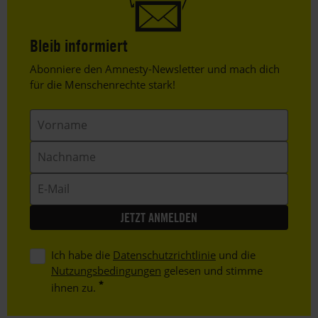
Bleib informiert
Header
Abonniere den Amnesty-Newsletter und mach dich
Text
für die Menschenrechte stark!
Vorname
Nachname
E-
Mail
Ich habe die
Datenschutzrichtlinie
und die
Nutzungsbedingungen
gelesen und stimme
ihnen zu.