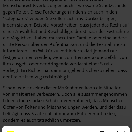
Menschenrechtsverletzungen auch – wirksame Schutzschilde
gegen Folter. Diese Forderungen finden sich auch in den
"safeguards" wieder. Sie sollen Licht ins Dunkel bringen,
indem sie zum Beispiel vorschreiben, dass jeder das Recht auf
einen Anwalt hat und Beschuldigte direkt nach der Festnahme
die Möglichkeit haben müssen, ihre Familie oder eine andere
dritte Person über den Aufenthaltsort und die Festnahme zu
informieren. Um Willkür zu verhindern, darf jemand nur
festgenommen werden, wenn zum Beispiel akute Gefahr von
ihm ausgeht oder der dringende Verdacht einer Straftat
vorliegt. Ein Richter hat dann umgehend sicherzustellen, dass
der Freiheitsentzug rechtmäßig ist.
Schon jede einzelne dieser Maßnahmen kann die Situation
von Inhaftierten verbessern. Doch alle zusammengenommen
bilden einen starken Schutz, der verhindert, dass Menschen
Opfer von Folter und Misshandlungen werden, und der dazu
beiträgt, dass Staaten nicht nur vom Folterverbot reden,
sondern es auch tatsächlich umsetzen.