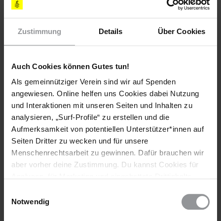
Teile diesen Beitrag
Zustimmung
Details
Über Cookies
Auch Cookies können Gutes tun!
Als gemeinnütziger Verein sind wir auf Spenden
angewiesen. Online helfen uns Cookies dabei Nutzung
und Interaktionen mit unseren Seiten und Inhalten zu
analysieren, „Surf-Profile“ zu erstellen und die
Bleib informiert
Aufmerksamkeit von potentiellen Unterstützer*innen auf
Header
Seiten Dritter zu wecken und für unsere
Abonniere den Amnesty-Newsletter und mach dich
Text
für die Menschenrechte stark!
Menschenrechtsarbeit zu gewinnen. Dafür brauchen wir
aber vorher deine Zustimmung. Du kannst Cookies für
Vorname
Analysen, für Marketing und eingebettete Drittinhalte
auch ablehnen, oder deine Meinung jederzeit später
Einwilligungsauswahl
Nachname
wieder ändern. Diesen Banner kannst Du über den Link
Notwendig
im Footer schnell wieder aufrufen.
E-