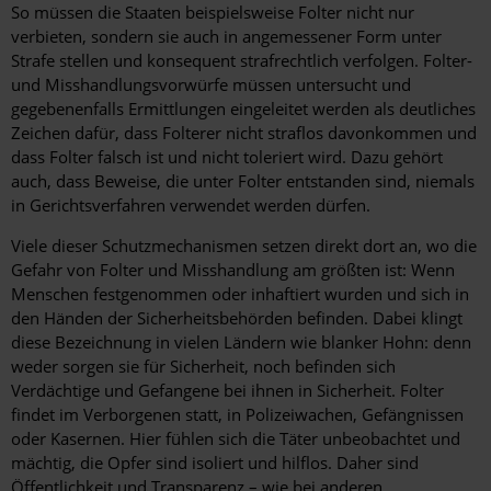
So müssen die Staaten beispielsweise Folter nicht nur
verbieten, sondern sie auch in angemessener Form unter
Strafe stellen und konsequent strafrechtlich verfolgen. Folter-
und Misshandlungsvorwürfe müssen untersucht und
gegebenenfalls Ermittlungen eingeleitet werden als deutliches
Zeichen dafür, dass Folterer nicht straflos davonkommen und
dass Folter falsch ist und nicht toleriert wird. Dazu gehört
auch, dass Beweise, die unter Folter entstanden sind, niemals
in Gerichtsverfahren verwendet werden dürfen.
Viele dieser Schutzmechanismen setzen direkt dort an, wo die
Gefahr von Folter und Misshandlung am größten ist: Wenn
Menschen festgenommen oder inhaftiert wurden und sich in
den Händen der Sicherheitsbehörden befinden. Dabei klingt
diese Bezeichnung in vielen Ländern wie blanker Hohn: denn
weder sorgen sie für Sicherheit, noch befinden sich
Verdächtige und Gefangene bei ihnen in Sicherheit. Folter
findet im Verborgenen statt, in Polizeiwachen, Gefängnissen
oder Kasernen. Hier fühlen sich die Täter unbeobachtet und
mächtig, die Opfer sind isoliert und hilflos. Daher sind
Öffentlichkeit und Transparenz – wie bei anderen