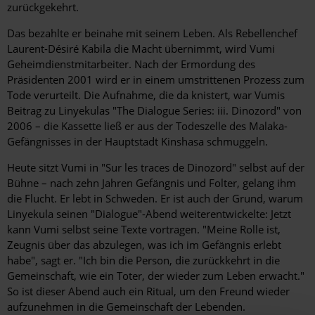
zurückgekehrt.
Das bezahlte er beinahe mit seinem Leben. Als Rebellenchef
Laurent-Désiré Kabila die Macht übernimmt, wird Vumi
Geheimdienstmitarbeiter. Nach der Ermordung des
Präsidenten 2001 wird er in einem umstrittenen Prozess zum
Tode verurteilt. Die Aufnahme, die da knistert, war Vumis
Beitrag zu Linyekulas "The Dialogue Series: iii. Dinozord" von
2006 – die Kassette ließ er aus der Todeszelle des Malaka-
Gefängnisses in der Hauptstadt Kinshasa schmuggeln.
Heute sitzt Vumi in "Sur les traces de Dinozord" selbst auf der
Bühne – nach zehn Jahren Gefängnis und Folter, gelang ihm
die Flucht. Er lebt in Schweden. Er ist auch der Grund, warum
Linyekula seinen "Dialogue"-Abend weiterentwickelte: Jetzt
kann Vumi selbst seine Texte vortragen. "Meine Rolle ist,
Zeugnis über das abzulegen, was ich im Gefängnis erlebt
habe", sagt er. "Ich bin die Person, die zurückkehrt in die
Gemeinschaft, wie ein Toter, der wieder zum Leben erwacht."
So ist dieser Abend auch ein Ritual, um den Freund wieder
aufzunehmen in die Gemeinschaft der Lebenden.