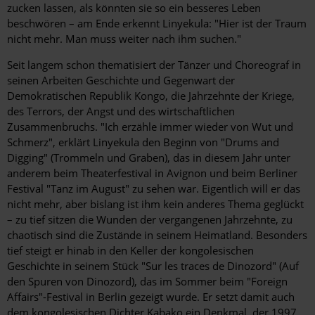
zucken lassen, als könnten sie so ein besseres Leben
beschwören – am Ende erkennt Linyekula: "Hier ist der Traum
nicht mehr. Man muss weiter nach ihm suchen."
Seit langem schon thematisiert der Tänzer und Choreograf in
seinen Arbeiten Geschichte und Gegenwart der
Demokratischen Republik Kongo, die Jahrzehnte der Kriege,
des Terrors, der Angst und des wirtschaftlichen
Zusammenbruchs. "Ich erzähle immer wieder von Wut und
Schmerz", erklärt Linyekula den Beginn von "Drums and
Digging" (Trommeln und Graben), das in diesem Jahr unter
anderem beim Theaterfestival in Avignon und beim Berliner
Festival "Tanz im August" zu sehen war. Eigentlich will er das
nicht mehr, aber bislang ist ihm kein anderes Thema geglückt
– zu tief sitzen die Wunden der vergangenen Jahrzehnte, zu
chaotisch sind die Zustände in seinem Heimatland. Besonders
tief steigt er hinab in den Keller der kongolesischen
Geschichte in seinem Stück "Sur les traces de Dinozord" (Auf
den Spuren von Dinozord), das im Sommer beim "Foreign
Affairs"-Festival in Berlin gezeigt wurde. Er setzt damit auch
dem kongolesischen Dichter Kabako ein Denkmal, der 1997