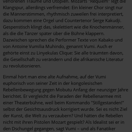
verlorenen Träume und Utopien. Mozarts "Requiem" legt die
Klangspur, allerdings verfremdet: Ein kleiner Chor singt nur
die Männerstimmen, rhythmisch zuweilen frei interpretiert,
dazu kommen eine Orgel und Countertenor Serge Kakudji.
Gespenstisch klingt das, skelettiert wie die Knochenmänner,
als die die Tänzer später über die Bühne klappern.
Dazwischen sprechen die Performer Texte von Kabako und
von Antoine Vumilia Muhindo, genannt Vumi. Auch er
gehörte einst zu Linyekulas Clique: Sie alle träumten davon,
die Gesellschaft zu verändern und die afrikanische Literatur
zu revolutionieren.
Einmal hört man eine alte Aufnahme, auf der Vumi
euphorisch von seiner Zeit in der kongolesischen
Rebellenbewegung gegen Mobutu Anfang der neunziger Jahre
berichtet. Er vergleicht die Paraden der Rebellenarmee mit
einer Theaterbühne, weil beim Kommando "Stillgestanden!"
selbst der Gesichtsausdruck korrigiert wurde. Sei es nicht Ziel
der Kunst, die Welt zu verzaubern? Und hätten die Rebellen
nicht mit ihren Pistolen Mozart gespielt? Als Idealist sei er in
den Dschungel gegangen, sagt Vumi – und als Fanatiker