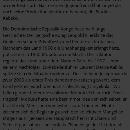
an der Pest starb. Nach seinem Jugendfreund hat Linyekula
auch seine Produktionsplattform benannt, die Studios
Kabako.
Die Demokratische Republik Kongo hat eine blutige
Geschichte: Der belgische König Leopold II. erklärte das
Gebiet zu seinem Privatbesitz und beutete es brutal aus.
Nachdem das Land 1960 die Unabhängigkeit erlangt hatte,
putschte sich 1965 Mobutu an die Macht. Der Diktator
regierte das Land unter dem Namen Zaire bis 1997. Unter
seinem Nachfolger, Ex-Rebellenführer Laurent Désiré Kabila,
spitzte sich die Situation weiter zu. Dessen Sohn Joseph wurde
zwar 2006 als erster Präsident demokratisch gewählt, dem
Land geht es jedoch dennoch schlecht, sagt Linyekula: "Wir
fallen gerade hinter die schlimme Mobutu-Zeit zurück. Das ist
tragisch! Mobutu hatte eine bestimmte Idee von sich selbst, er
brachte die Menschen wenigstens zum Träumen. Heute
zeichnet sich die Regierung durch den kollektiven Mangel an
Ehrgeiz aus." Jenseits der Hauptstadt herrscht Chaos und
Selbstorganisation – bestenfalls. "Eine Folge der Diktatur, als