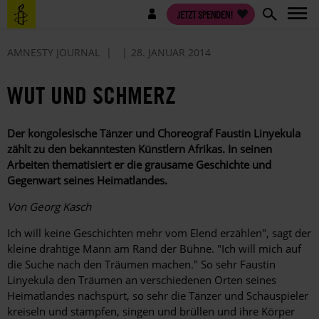
Direkt
Benutzermenü
JETZT SPENDEN!
zum
Inhalt
AMNESTY JOURNAL
28. JANUAR 2014
WUT UND SCHMERZ
Der kongolesische Tänzer und Choreograf Faustin ­Linyekula
zählt zu den bekanntesten Künstlern ­Afrikas. In seinen
Arbeiten thematisiert er die ­grausame Geschichte und
Gegenwart seines ­Heimatlandes.
Von Georg Kasch
Ich will keine Geschichten mehr vom Elend erzählen", sagt der
kleine drahtige Mann am Rand der Bühne. "Ich will mich auf
die Suche nach den Träumen machen." So sehr Faustin
Linyekula den Träumen an verschiedenen Orten seines
Heimatlandes nachspürt, so sehr die Tänzer und Schauspieler
kreiseln und stampfen, singen und brüllen und ihre ­Körper