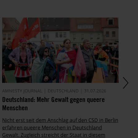
AMNESTY JOURNAL
DEUTSCHLAND
31.07.2026
AM
Deutschland: Mehr Gewalt gegen queere
Di
Menschen
In
Po
Nicht erst seit dem Anschlag auf den CSD in Berlin
ab
erfahren queere Menschen in Deutschland
Gewalt. Zugleich streicht der Staat in diesem