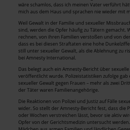
wäre schamlos, dass ich meinen Vater verführt hä
mich aus dem Haus und sprachen nie wieder mit mir
Weil Gewalt in der Familie und sexueller Missbr
sind, werden die Opfer häufig zu Tätern gemacht. 
rechnen, von ihren Familien verstoßen und von der 
dass es bei diesen Straftaten eine hohe Dunkelziffe
still unter sexueller Gewalt, als die Ablehnung zu r
bei Amnesty International.
Das belegt auch ein Amnesty-Bericht über sexuell
veröffentlicht wurde. Polizeistatistiken zufolge ga
sexueller Gewalt gegen Frauen – mehr als zwei Drit
der Täter waren Familienangehörige.
Die Reaktionen von Polizei und Justiz auf Fälle sexu
wider. So stellt der Amnesty-Bericht fest, dass die
oder Wochen verstreichen lässt, bevor sie aktiv wir
Opfer von der Gerichtsmedizin untersucht werden.
Mädchen aus armen Familien und ländlichen Gegen