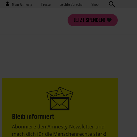
Benutzermenü
Presse
Mein Amnesty
Presse
Leichte Sprache
Shop
JETZT SPENDEN!
Bleib informiert
Header
Abonniere den Amnesty-Newsletter und
Text
mach dich für die Menschenrechte stark!