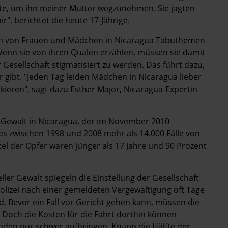
tte, um ihn meiner Mutter wegzunehmen. Sie jagten
", berichtet die heute 17-Jährige.
auch von Frauen und Mädchen in Nicaragua Tabuthemen
Wenn sie von ihren Qualen erzählen, müssen sie damit
Gesellschaft stigmatisiert zu werden. Das führt dazu,
r gibt. "Jeden Tag leiden Mädchen in Nicaragua lieber
iskieren", sagt dazu Esther Major, Nicaragua-Expertin
e Gewalt in Nicaragua, der im November 2010
b es zwischen 1998 und 2008 mehr als 14.000 Fälle von
tel der Opfer waren jünger als 17 Jahre und 90 Prozent
eller Gewalt spiegeln die Einstellung der Gesellschaft
 Polizei nach einer gemeldeten Vergewaltigung oft Tage
d. Bevor ein Fall vor Gericht gehen kann, müssen die
 Doch die Kosten für die Fahrt dorthin können
den nur schwer aufbringen. Knapp die Hälfte der