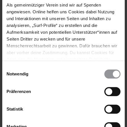
Als gemeinnütziger Verein sind wir auf Spenden
Guatemala
angewiesen. Online helfen uns Cookies dabei Nutzung
und Interaktionen mit unseren Seiten und Inhalten zu
Themen
analysieren, „Surf-Profile“ zu erstellen und die
Bewaffnete Konflikte
Aufmerksamkeit von potentiellen Unterstützer*innen auf
Seiten Dritter zu wecken und für unsere
Menschenrechtsarbeit zu gewinnen. Dafür brauchen wir
aber vorher deine Zustimmung. Du kannst Cookies für
Teile diesen Beitrag
Analysen, für Marketing und eingebettete Drittinhalte
auch ablehnen, oder deine Meinung jederzeit später
Einwilligungsauswahl
wieder ändern. Diesen Banner kannst Du über den Link
Notwendig
im Footer schnell wieder aufrufen.
Datenschutzerklärung
Präferenzen
Statistik
Bleib informiert
Header
Abonniere den Amnesty-Newsletter und mach dich
Marketing