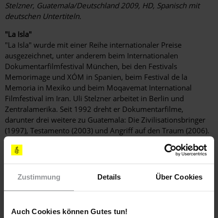
Stelzner, Guatemala/Deutschland 2009, HD, Spanisch mit
deutschen Untertiteln.
"La Isla"
"La Isla" wurde mit einer Reihe internationaler Preise
ausgezeichnet, unter anderem beim Internationalen
Dokumentarfilmfestival München, bei den Festivals
Memorimage und XÓM in Spanien, beim Festival de la
Memoria in Mexiko und beim Moqavemat International
Filmfestival im Iran. Uli Stelzner arbeitet in Berlin und
Zentralamerika. Seit 1992 dreht er Dokumentarfilme,
darunter drei weitere zu Guatemala: Die Zivilisationsbringer
(1997), Testamento (2003) und Angriff auf den Traum (2006).
Weitere Informationen
Zustimmung
Details
Über Cookies
Länder
Auch Cookies können Gutes tun!