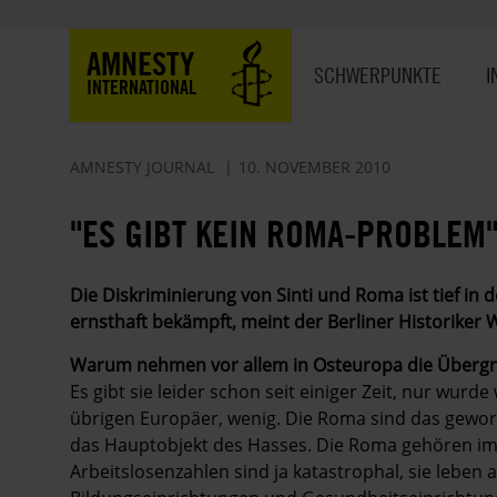
Direkt
zum
Hauptnavigation
AMNESTY
Inhalt
SCHWERPUNKTE
I
INTERNATIONAL
AMNESTY JOURNAL
10. NOVEMBER 2010
"ES GIBT KEIN ROMA-PROBLEM
Die Diskriminierung von Sinti und Roma ist tief in
ernsthaft bekämpft, meint der Berliner Historike
Warum nehmen vor allem in Osteuropa die Übergrif
Es gibt sie leider schon seit einiger Zeit, nur wurd
übrigen Europäer, wenig. Die Roma sind das gewor
das Hauptobjekt des Hasses. Die Roma gehören imm
Arbeitslosenzahlen sind ja katastrophal, sie leben