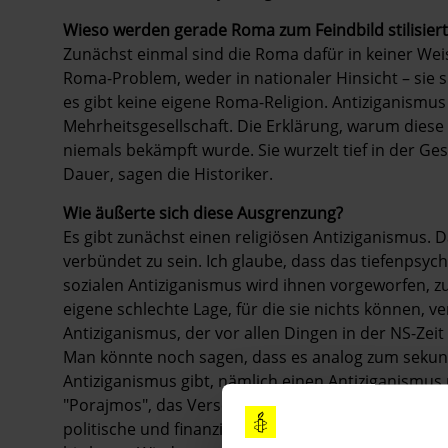
Wieso werden gerade Roma zum Feindbild stilisiert
Zunächst einmal sind die Roma dafür in keiner Weis
Roma-Problem, weder in nationaler Hinsicht – sie sin
es gibt keine eigene Roma-Religion. Anti­ziganismu
Mehrheitsgesellschaft. Die Erklärung, warum diese Fe
niemals bekämpft wurde. Sie wurzelt tief in der Ge
Dauer, sagen die Historiker.
Wie äußerte sich diese Ausgrenzung?
Es gibt zunächst einen religiösen Antiziganismus.
verbündet zu sein. Ich glaube, dass das tiefenpsych
sozialen Antiziganismus wird ihnen vorgeworfen, zu
eigene schlechte Lage, für die sie nichts können, 
Antiziganismus, der vor allen Dingen in der NS-Zeit
Man könnte noch sagen, dass es analog zum seku
Antiziganismus gibt, nämlich einen Antiziganismus
"Porajmos", das Verschlungene, heißt, sondern g
politische und finanzielle Zwecke ausnutzen, laut