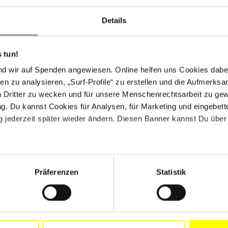
uns, noch von den Staaten, in denen er lebt.
Details
ung?
Porajmos ­angeht, der ist ja lange Zeit überhaupt
e wird immer wieder behauptet, die Roma seien
 tun!
gerichtshof hat in dem Skandalurteil von 1956 gesagt,
en seien, sondern weil sie asozial waren. In
nd wir auf Spenden angewiesen. Online helfen uns Cookies dabe
llaboration beim Porajmos noch stärker war als beim
en zu analysieren, „Surf-Profile“ zu erstellen und die Aufmerksa
kannt und diese Kollaboration ist auch nicht
n Dritter zu wecken und für unsere Menschenrechtsarbeit zu ge
. Du kannst Cookies für Analysen, für Marketing und eingebettet
 jederzeit später wieder ändern. Diesen Banner kannst Du über 
schichte am Friedrich-Meinecke-Institut an der Freien
ufsätze zum Thema Antiziganismus publiziert.
Präferenzen
Statistik