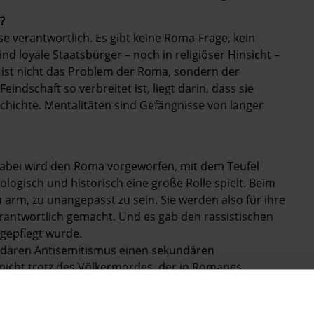
?
e verantwortlich. Es gibt keine Roma-Frage, kein
d loyale Staatsbürger – noch in ­religiöser Hinsicht –
s ist nicht das Problem der Roma, sondern der
indschaft so verbreitet ist, liegt darin, dass sie
schichte. Mentalitäten sind Gefängnisse von langer
 Dabei wird den Roma vorgeworfen, mit dem Teufel
ologisch und historisch eine große Rolle spielt. Beim
 arm, zu unangepasst zu sein. Sie werden also für ihre
verantwortlich gemacht. Und es gab den rassistischen
 gepflegt wurde.
ndären Antisemitismus einen sekundären
 nicht trotz des Völkermordes, der in Romanes
erade wegen ihm. Roma würden den Porajmos für
et der Vorwurf. Dabei hat kaum ein ausländischer Rom