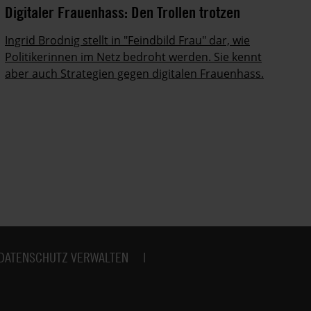
Digitaler Frauenhass: Den Trollen trotzen
Am
Ingrid Brodnig stellt in "Feindbild Frau" dar, wie
De
Politikerinnen im Netz bedroht werden. Sie kennt
20
aber auch Strategien gegen digitalen Frauenhass.
un
vo
DATENSCHUTZ VERWALTEN