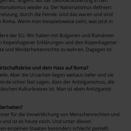
en etc. angeht. Mit der Demokratisierung in den
ionalismus wieder zu. Der Nationalismus definiert
grenzung, durch die Feinde. Und das waren und sind
e Roma. Wenn man beispielsweise sieht, was jetzt in
ndere der EU. Wir haben mit Bulgarien und Rumänien
den Kopenhagener Erklärungen und den Kopenhagener
e und Minderheitenrechte zu wahren. Dagegen ist
rtschaftskrise und dem Hass auf Roma?
ile. Aber die Ursachen liegen weitaus tiefer und sie
rde schon fast sagen, dass der Antiziganismus, die
ischen Kulturkreises ist. Man ist eben Antiziganist
derheiten?
esser für die Verwirklichung von Menschenrechten und
o und ist es heute noch. Und unter diesen
den einzelnen Staaten besonders schlecht gestellt.