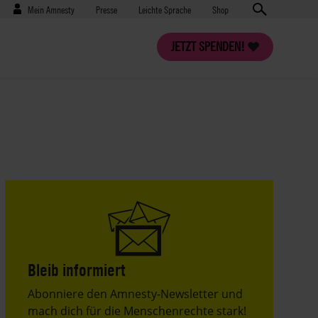
Benutzermenü
Presse
Mein Amnesty
Presse
Leichte Sprache
Shop
JETZT SPENDEN!
Bleib informiert
Header
Abonniere den Amnesty-Newsletter und
Text
mach dich für die Menschenrechte stark!