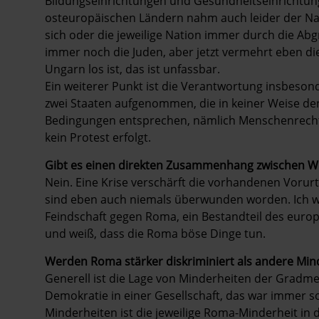
Bildungseinrichtungen und Gesundheitseinrichtung
osteuropäischen Ländern nahm auch leider der Nat
sich oder die jeweilige Nation immer durch die Ab
immer noch die Juden, aber jetzt vermehrt eben di
Ungarn los ist, das ist unfassbar.
Ein weiterer Punkt ist die Verantwortung insbeso
zwei Staaten aufgenommen, die in keiner Weise 
Bedingungen entsprechen, nämlich Menschenrecht
kein Protest erfolgt.
Gibt es einen direkten Zusammenhang zwischen Wi
Nein. Eine Krise verschärft die vorhandenen Vorurte
sind eben auch niemals überwunden worden. Ich wü
Feindschaft gegen Roma, ein Bestandteil des ­europä
und weiß, dass die Roma böse Dinge tun.
Werden Roma stärker diskriminiert als andere Min
Generell ist die Lage von Minderheiten der Gradm
Demokratie in einer Gesellschaft, das war immer s
Minderheiten ist die jeweilige Roma-Minderheit in 