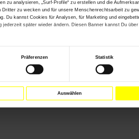
en zu analysieren, „Surf-Profile“ zu erstellen und die Aufmerksa
erte im großen Rahmen geplant. Nachricht vom
n Dritter zu wecken und für unsere Menschenrechtsarbeit zu ge
cht bekommen. Aber wenn sie das nächste Mal um eine
. Du kannst Cookies für Analysen, für Marketing und eingebettet
i diesem Konzert "über die emotionale Stränge"
 jederzeit später wieder ändern. Diesen Banner kannst Du über 
 waren.
er anderem aus dem Iran. Der Text ist die
ung "Weltspiegel".
Präferenzen
Statistik
Auswählen