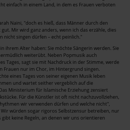
cht einfach in einem Land, in dem es Frauen verboten
t Sarah Naini, "doch es hieß, dass Männer durch den
 gut. Mir wird ganz anders, wenn ich das erzähle, dies
n nicht singen dürfen – echt peinlich."
e in ihrem Alter haben: Sie möchte Sängerin werden. Sie
nermüdlich weiterübt. Neben Popmusik auch
ines Tages, sagt sie mit Nachdruck in der Stimme, werde
en Frauen nur im Chor, im Hintergrund singen.
chte eines Tages von seiner eigenen Musik leben
men und wartet seither vergeblich auf die
as Ministerium für Islamische Erziehung zensiert
ücke. Für die Künstler ist oft nicht nachzuvollziehen,
 Rhythmen wir verwenden dürfen und welche nicht",
r. Wir würden sogar rigoros Selbstzensur betreiben, nur
gibt keine Regeln, an denen wir uns orientieren