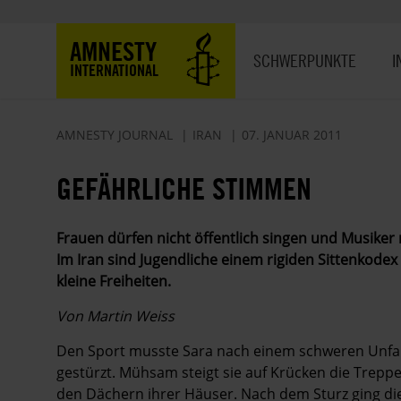
Direkt
zum
Hauptnavigation
AMNESTY
Inhalt
SCHWERPUNKTE
I
INTERNATIONAL
AMNESTY JOURNAL
IRAN
07. JANUAR 2011
GEFÄHRLICHE STIMMEN
Frauen dürfen nicht öffentlich singen und Musiker 
Im Iran sind Jugendliche einem rigiden Sittenkode
kleine Freiheiten.
Von Martin Weiss
Den Sport musste Sara nach einem schweren Unfall
gestürzt. Mühsam steigt sie auf Krücken die Trepp
den Dächern ihrer Häuser. Nach dem Sturz ging di