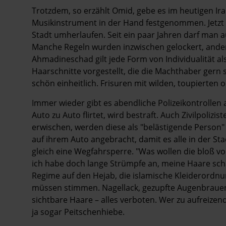
Trotzdem, so erzählt Omid, gebe es im heutigen I
Musikinstrument in der Hand festgenommen. Jetzt 
Stadt umherlaufen. Seit ein paar Jahren darf man
Manche Regeln wurden inzwischen gelockert, ander
Ahmadineschad gilt jede Form von Individualität 
Haarschnitte vorgestellt, die die Machthaber gern s
schön einheitlich. Frisuren mit wilden, toupierten
Immer wieder gibt es abendliche Polizeikontrollen 
Auto zu Auto ­flirtet, wird bestraft. Auch Zivilpoliz
erwischen, werden diese als "belästigende Perso
auf ihrem Auto angebracht, damit es alle in der 
gleich eine Wegfahrsperre. "Was wollen die bloß vo
ich habe doch lange Strümpfe an, meine Haare sch
Regime auf den Hejab, die islamische Kleiderordnu
müssen stimmen. Nagellack, gezupfte Augenbrauen,
sichtbare Haare – alles verboten. Wer zu aufreize
ja sogar Peitschenhiebe.