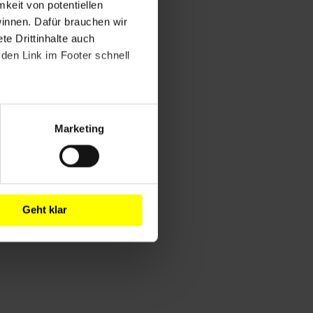
mkeit von potentiellen
winnen. Dafür brauchen wir
e Drittinhalte auch
den Link im Footer schnell
Marketing
Geht klar