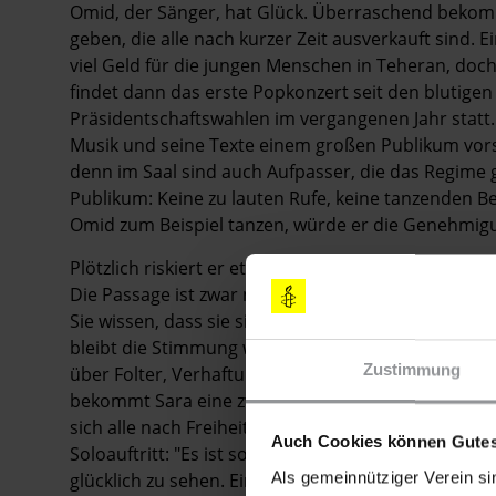
Omid, der Sänger, hat Glück. Überraschend bekomm
geben, die alle nach kurzer Zeit ausverkauft sind. 
viel Geld für die jungen Menschen in Teheran, doch
findet dann das erste Popkonzert seit den blutige
Präsidentschaftswahlen im vergangenen Jahr statt.
Musik und seine Texte einem großen Pub­likum vor
denn im Saal sind auch Aufpasser, die das Regime g
Publikum: Keine zu lauten Rufe, keine tanzenden
Omid zum Beispiel tanzen, würde er die ­Genehmigu
Plötzlich riskiert er etwas ganz anderes: Er lässt 
Die Passage ist zwar nur wenige Sekunden lang und
Sie wissen, dass sie sich mit diesen ­Sekunden ern
bleibt die Stimmung weiter aufgeheizt. Für viele i
Zustimmung
über Folter, Verhaftungen und Repressionen gege
bekommt Sara eine zweite Chance, allein zu singen. 
sich alle nach Freiheit sehnen, und sei es nur für 
Auch Cookies können Gutes
Soloauftritt: "Es ist so wunderschön, auf der Bühne
Als gemeinnütziger Verein si
glücklich zu sehen. Eines Tages werde ich auch ein