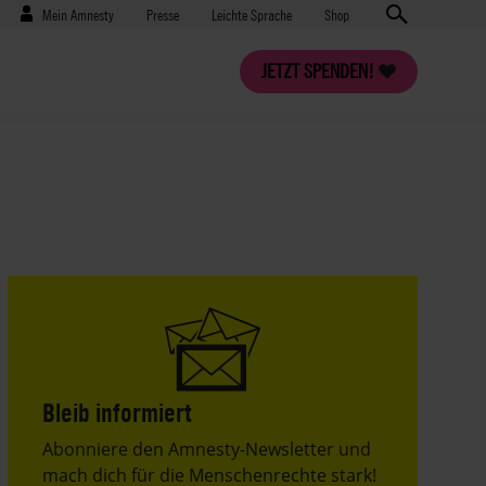
Benutzermenü
Presse
Mein Amnesty
Presse
Leichte Sprache
Shop
JETZT SPENDEN!
Bleib informiert
Header
Abonniere den Amnesty-Newsletter und
Text
mach dich für die Menschenrechte stark!