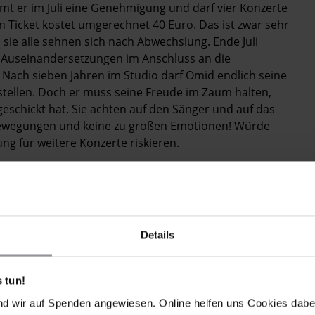
t er im Juli eine Genehmigung und darf vier Konzerte
Ein Ticket kostet umgerechnet 40 Euro. Das ist zwar sehr
 sie alle sehnen sich nach Abwechslung. Ende Juli
n Auseinandersetzungen im Anschluss an die
 Nach sieben Jahren im Studio darf Omid endlich seine
stellen. Doch er muss seine Freude im Zaum halten,
eschickt hat. Sie achten auf den Sänger und auf das
 Bewegungen und keine zu großen Emotionen! Würde
ng für weitere Konzerte riskieren.
seine Backgroundsängerin Sara ein kurzes Solo singen.
 ohne Text, die Zuschauer sind dennoch begeistert.
eut ein Stück Freiheit erkämpft haben. Nach der Pause
st es eine Ablenkung von den schrecklichen Nachrichten
Details
n Freunde, Nachbarn und Kollegen. Und dann
Eine kleine Kulturrevolution für die Menschen hier, die
einen kurzen Augenblick. Auch Sara genießt ihren kurzen
 tun!
 zu stehen, es gibt einem soviel Energie, das Publikum
nd wir auf Spenden angewiesen. Online helfen uns Cookies dabe
 Konzert geben, entweder hier oder im Ausland."