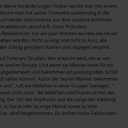
ran kleine Veränderungen: Früher wurde man mit einem
könne man mit seiner Trompete seelenruhig in der
 auch wieder Instrumente aus dem Ausland einführen.
e wiederum verschärft. Unter Präsident
als Rebellentum. Vor ein paar Wochen wurden die neuen
ehen würden: Nicht zu lang und nicht zu kurz, alle
 oder schräg gestylten Haaren sind dagegen verpönt.
auf ­Teherans Straßen. Wer erwischt wird, wie er von
isten sind im Einsatz. Und wenn sie Männer beim Flirten
n" abgestempelt und bekommen ein postergroßes Schild
Stadt sehen können. Autos der teuren Marken bekommen
n uns", ruft ein Mädchen in einer Gruppe Teenager, "
auen nicht raus". Bei Mädchen und Frauen achtet das
ng. Der Sitz des Kopftuchs und die Länge der Kleidung
 zu kurze oder zu enge Mäntel sowie zu viele
nd ist, wird festgenommen. Es drohen hohe Geldstrafen,