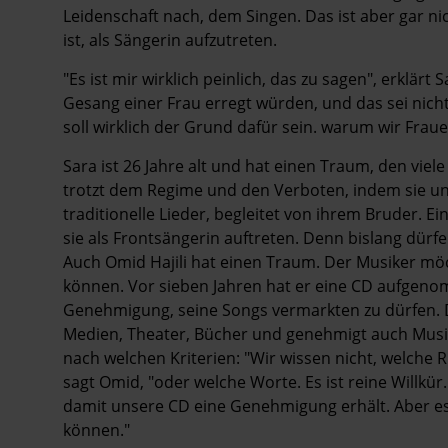
Leidenschaft nach, dem Singen. Das ist aber gar ni
ist, als Sängerin aufzutreten.
"Es ist mir wirklich peinlich, das zu sagen", erklär
Gesang einer Frau erregt würden, und das sei nicht
soll wirklich der Grund dafür sein. warum wir Fraue
Sara ist 26 Jahre alt und hat einen Traum, den viel
trotzt dem Regime und den Verboten, indem sie u
traditionelle Lieder, begleitet von ihrem Bruder. E
sie als Frontsängerin auftreten. Denn bislang dürf
Auch Omid Hajili hat einen Traum. Der Musiker mö
können. Vor sieben Jahren hat er eine CD aufgenom
Genehmigung, seine Songs vermarkten zu dürfen. D
Medien, Theater, Bücher und genehmigt auch Musikst
nach welchen Kriterien: "Wir wissen nicht, welche
sagt Omid, "oder welche Worte. Es ist reine Willkü
damit unsere CD eine Genehmigung erhält. Aber es 
können."