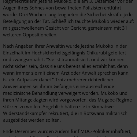
Regimekritikerin Jestina Mukoko, die am 3. Dezember vor den
Augen ihres Sohnes von bewaffneten Polizisten entführt
wurde. Drei Wochen lang leugneten die Sicherheitskräfte jede
Beteiligung an der Tat. Schließlich tauchte Mukoko wieder auf:
mit geschwollenem Gesicht vor Gericht, gemeinsam mit 31
weiteren Oppositionellen.
Nach Angaben ihrer Anwältin wurde Jestina Mukoko in der
Einzelhaft im Hochsicherheitsgefängnis Chikurubi gefoltert
und zwangsernährt: "Sie ist traumatisiert, und wir können
nicht sicher sein, dass sie uns bereits alles erzählt hat, denn
wann immer sie mit einem Arzt oder Anwalt sprechen kann,
ist ein Aufpasser dabei." Trotz mehrerer richterlicher
Anweisungen sei ihr im Gefängnis eine ausreichende
medizinische Behandlung verweigert worden. Mukoko und
ihren Mitangeklagten wird vorgeworfen, das Mugabe-Regime
stürzen zu wollen. Angeblich hätten sie in Simbabwe
Widerstandskämpfer rekrutiert, die in Botswana militärisch
ausgebildet werden sollten.
Ende Dezember wurden zudem fünf MDC-Politiker inhaftiert,