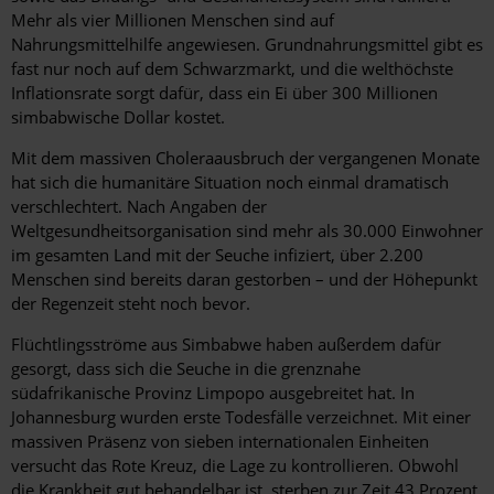
Mehr als vier Millionen Menschen sind auf
Nahrungsmittelhilfe angewiesen. Grundnahrungsmittel gibt es
fast nur noch auf dem Schwarzmarkt, und die welthöchste
Inflationsrate sorgt dafür, dass ein Ei über 300 Millionen
simbabwische Dollar kostet.
Mit dem massiven Choleraausbruch der vergangenen Monate
hat sich die humanitäre Situation noch einmal dramatisch
verschlechtert. Nach Angaben der
Weltgesundheitsorganisation sind mehr als 30.000 Einwohner
im gesamten Land mit der Seuche infiziert, über 2.200
Menschen sind bereits daran gestorben – und der Höhepunkt
der Regenzeit steht noch bevor.
Flüchtlingsströme aus Simbabwe haben außerdem dafür
gesorgt, dass sich die Seuche in die grenznahe
südafrikanische Provinz Limpopo ausgebreitet hat. In
Johannesburg wurden erste Todesfälle verzeichnet. Mit einer
massiven Präsenz von sieben internationalen Einheiten
versucht das Rote Kreuz, die Lage zu kontrollieren. Obwohl
die Krankheit gut behandelbar ist, sterben zur Zeit 43 Prozent