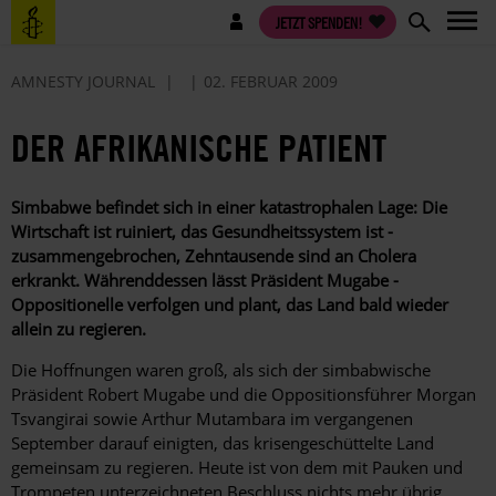
Direkt
Benutzermenü
JETZT SPENDEN!
zum
Inhalt
AMNESTY JOURNAL
02. FEBRUAR 2009
DER AFRIKANISCHE PATIENT
Simbabwe befindet sich in einer katastrophalen Lage: Die
Wirtschaft ist ruiniert, das Gesundheitssystem ist ­
zusammengebrochen, Zehntausende sind an Cholera
erkrankt. ­Währenddessen lässt Präsident Mugabe ­
Oppositionelle ­verfolgen und plant, das Land bald wieder
allein zu ­regieren.
Die Hoffnungen waren groß, als sich der simbabwische
Präsident Robert Mugabe und die Oppositionsführer Morgan
Tsvangirai sowie Arthur Mutambara im vergangenen
September darauf einigten, das krisengeschüttelte Land
gemeinsam zu regieren. Heute ist von dem mit Pauken und
Trompeten unterzeichneten Beschluss nichts mehr übrig.