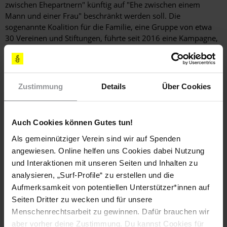
zwischen Ehepartnern" künftig auf "Ehe zwischen einem
Mann und einer Frau" beschränkt werden soll. Die
sogenannte Koalition für die Familie, eine Gruppe von etwa
30 Vereinen und Stiftungen, führte seit 2016 eine Kampagne,
um diese Verfassungsänderung zu erreichen.
Der Fall eines gleichgeschlechtlichen Paares, das die rechtliche
Anerkennung seiner in Belgien geschlossenen Ehe beantragt
Zustimmung
Details
Über Cookies
hatte, wurde noch vom Verfassungsgericht geprüft. Das
Gericht hatte sich an den Gerichtshof der Europäischen Union
gewandt mit der Bitte um Vorabentscheidung bezüglich einer
Auch Cookies können Gutes tun!
harmonisierten Auslegung des EU-Rechts auf Freizügigkeit
und freie Wahl des Aufenthaltsortes für gleichgeschlechtliche
Als gemeinnütziger Verein sind wir auf Spenden
Paare.
angewiesen. Online helfen uns Cookies dabei Nutzung
und Interaktionen mit unseren Seiten und Inhalten zu
analysieren, „Surf-Profile“ zu erstellen und die
Antiterrormaßnahmen und Sicherheit
Aufmerksamkeit von potentiellen Unterstützer*innen auf
Seiten Dritter zu wecken und für unsere
Der Fall des saudi-arabischen Staatsbürgers Abd al-Rahim al-
Menschenrechtsarbeit zu gewinnen. Dafür brauchen wir
Nashiri, der im US-Gefangenenlager Guantánamo Bay auf
Kuba inhaftiert ist, war weiterhin beim Europäischen
aber vorher deine Zustimmung. Du kannst Cookies für