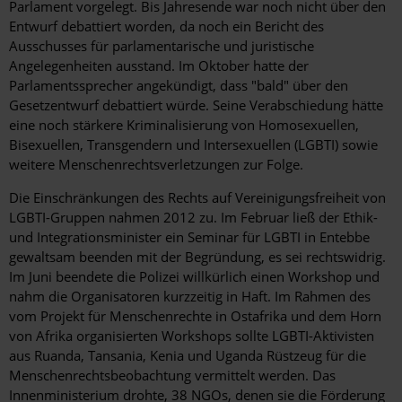
Parlament vorgelegt. Bis Jahresende war noch nicht über den
Entwurf debattiert worden, da noch ein Bericht des
Ausschusses für parlamentarische und juristische
Angelegenheiten ausstand. Im Oktober hatte der
Parlamentssprecher angekündigt, dass "bald" über den
Gesetzentwurf debattiert würde. Seine Verabschiedung hätte
eine noch stärkere Kriminalisierung von Homosexuellen,
Bisexuellen, Transgendern und Intersexuellen (LGBTI) sowie
weitere Menschenrechtsverletzungen zur Folge.
Die Einschränkungen des Rechts auf Vereinigungsfreiheit von
LGBTI-Gruppen nahmen 2012 zu. Im Februar ließ der Ethik-
und Integrationsminister ein Seminar für LGBTI in Entebbe
gewaltsam beenden mit der Begründung, es sei rechtswidrig.
Im Juni beendete die Polizei willkürlich einen Workshop und
nahm die Organisatoren kurzzeitig in Haft. Im Rahmen des
vom Projekt für Menschenrechte in Ostafrika und dem Horn
von Afrika organisierten Workshops sollte LGBTI-Aktivisten
aus Ruanda, Tansania, Kenia und Uganda Rüstzeug für die
Menschenrechtsbeobachtung vermittelt werden. Das
Innenministerium drohte, 38 NGOs, denen sie die Förderung