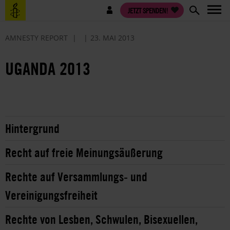
Direkt
Benutzermenü
JETZT SPENDEN!
zum
Inhalt
AMNESTY REPORT
23. MAI 2013
UGANDA 2013
Hintergrund
Recht auf freie Meinungsäußerung
Rechte auf Versammlungs- und
Vereinigungsfreiheit
Rechte von Lesben, Schwulen, Bisexuellen,