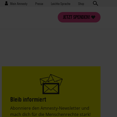
Benutzermenü
Presse
Mein Amnesty
Presse
Leichte Sprache
Shop
JETZT SPENDEN!
Bleib informiert
Header
Abonniere den Amnesty-Newsletter und
Text
mach dich für die Menschenrechte stark!