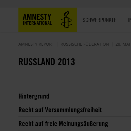
Direkt
zum
Hauptnavigation
AMNESTY
Inhalt
SCHWERPUNKTE
I
INTERNATIONAL
AMNESTY REPORT
RUSSISCHE FÖDERATION
28. MAI
RUSSLAND 2013
Hintergrund
Recht auf Versammlungsfreiheit
Recht auf freie Meinungsäußerung