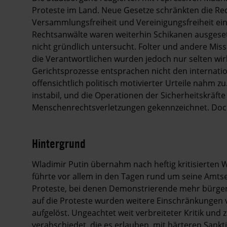
Proteste im Land. Neue Gesetze schränkten die Re
Versammlungsfreiheit und Vereinigungsfreiheit ein
Rechtsanwälte waren weiterhin Schikanen ausgesetz
nicht gründlich untersucht. Folter und andere Mis
die Verantwortlichen wurden jedoch nur selten wi
Gerichtsprozesse entsprachen nicht den internatio
offensichtlich politisch motivierter Urteile nahm 
instabil, und die Operationen der Sicherheitskräf
Menschenrechtsverletzungen gekennzeichnet. Doch 
Hintergrund
Wladimir Putin übernahm nach heftig kritisierten 
führte vor allem in den Tagen rund um seine Amtse
Proteste, bei denen Demonstrierende mehr bürgerli
auf die Proteste wurden weitere Einschränkungen
aufgelöst. Ungeachtet weit verbreiteter Kritik und
verabschiedet, die es erlauben, mit härteren Sankt