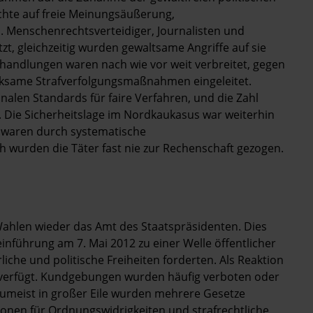
chte auf freie Meinungsäußerung,
. Menschenrechtsverteidiger, Journalisten und
t, gleichzeitig wurden gewaltsame Angriffe auf sie
shandlungen waren nach wie vor weit verbreitet, gegen
rksame Strafverfolgungsmaßnahmen eingeleitet.
nalen Standards für faire Verfahren, und die Zahl
zu. Die Sicherheitslage im Nordkaukasus war weiterhin
te waren durch systematische
wurden die Täter fast nie zur Rechenschaft gezogen.
Wahlen wieder das Amt des Staatspräsidenten. Dies
inführung am 7. Mai 2012 zu einer Welle öffentlicher
che und politische Freiheiten forderten. Als Reaktion
 verfügt. Kundgebungen wurden häufig verboten oder
 zumeist in großer Eile wurden mehrere Gesetze
ionen für Ordnungswidrigkeiten und strafrechtliche