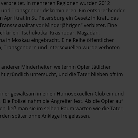
t verbreitet. In mehreren Regionen wurden 2012
le und Transgender diskriminieren. Ein entsprechender
April trat in St. Petersburg ein Gesetz in Kraft, das
ranssexualität vor Minderjährigen" verbietet. Eine
chkirien, Tschukotka, Krasnodar, Magadan,
a in Moskau eingebracht. Eine Reihe öffentlicher
n, Transgendern und Intersexuellen wurde verboten
anderer Minderheiten weiterhin Opfer tätlicher
ht gründlich untersucht, und die Täter blieben oft im
nner gewaltsam in einen Homosexuellen-Club ein und
ie Polizei nahm die Angreifer fest. Als die Opfer auf
en, ließ man sie im selben Raum warten wie die Täter,
urden später ohne Anklage freigelassen.