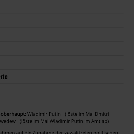
hte
soberhaupt:
Wladimir Putin (löste im Mai Dmitri
wedew (löste im Mai Wladimir Putin im Amt ab)
ahmen auf die Zunahme der gewaltfreien politischen