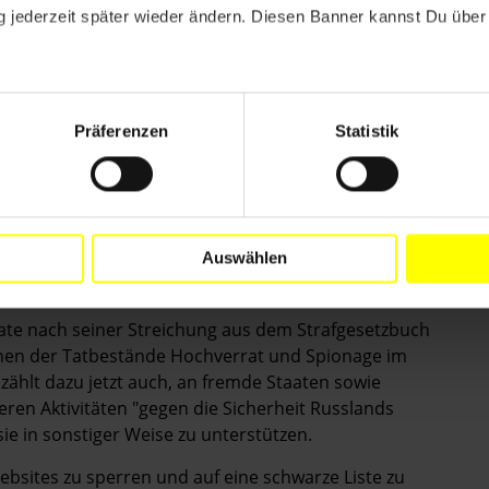
ierende Menschen festgenommen, einige allein
 jederzeit später wieder ändern. Diesen Banner kannst Du über 
en den Wahlbetrug eine weiße Schleife trugen.
ranstaltungen geändert und die Liste möglicher
änkungen eingeführt und die Strafen erhöht.
Präferenzen
Statistik
 zunehmend eingeschränkt. Viele Medien und vor
Auswählen
cher Kontrolle. Die beste Sendezeit wurde landesweit
zusetzen.
te nach seiner Streichung aus dem Strafgesetzbuch
onen der Tatbestände Hochverrat und Spionage im
zählt dazu jetzt auch, an fremde Staaten sowie
ren Aktivitäten "gegen die Sicherheit Russlands
sie in sonstiger Weise zu unterstützen.
bsites zu sperren und auf eine schwarze Liste zu