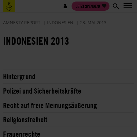
Direkt
Benutzermenü
JETZT SPENDEN!
zum
Inhalt
AMNESTY REPORT
INDONESIEN
23. MAI 2013
INDONESIEN 2013
Hintergrund
Polizei und Sicherheitskräfte
Recht auf freie Meinungsäußerung
Religionsfreiheit
Frauenrechte