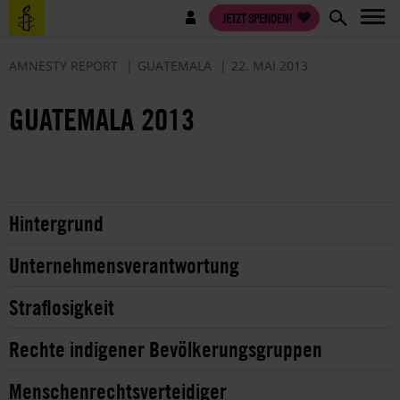
Direkt
Benutzermenü
JETZT SPENDEN!
zum
Inhalt
AMNESTY REPORT
GUATEMALA
22. MAI 2013
GUATEMALA 2013
Hintergrund
Unternehmensverantwortung
Straflosigkeit
Rechte indigener Bevölkerungsgruppen
Menschenrechtsverteidiger