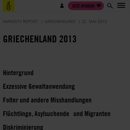
Direkt
Benutzermenü
JETZT SPENDEN!
zum
Inhalt
AMNESTY REPORT
GRIECHENLAND
22. MAI 2013
GRIECHENLAND 2013
Hintergrund
Exzessive Gewaltanwendung
Folter und andere Misshandlungen
Flüchtlinge, Asylsuchende und Migranten
Diskriminierung