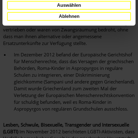
Roma
Laut Angaben der NGO Greek Helsinki Monitor wurden
Auswählen
Roma-Kinder nach wie vor getrennt von anderen Kindern
unterrichtet oder ganz vom Bildungssystem ausgeschlossen.
Ablehnen
Darüber hinaus wurden Roma-Familien aus ihren Siedlungen
vertrieben oder waren von Zwangsräumung bedroht, ohne
dass man ihnen alternative oder angemessene
Ersatzunterkünfte zur Verfügung stellte.
Im Dezember 2012 befand der Europäische Gerichtshof
für Menschenrechte, dass das Versagen der griechischen
Behörden, Roma-Kinder in Aspropyrgos in reguläre
Schulen zu integrieren, einer Diskriminierung
gleichkomme (Sampani und andere gegen Griechenland).
Damit wurde Griechenland zum zweiten Mal der
Verletzung der Europäischen Menschenrechtskonvention
für schuldig befunden, weil es Roma-Kinder in
Aspropyrgos von regulären Grundschulen ausschloss.
Lesben, Schwule, Bisexuelle, Transgender und Intersexuelle
(LGBTI)
Im November 2012 berichteten LGBTI-Aktivisten, dass