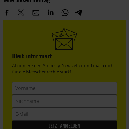
Bleib informiert
Header
Abonniere den Amnesty-Newsletter und mach dich
Text
für die Menschenrechte stark!
Vorname
Nachname
E-
Mail