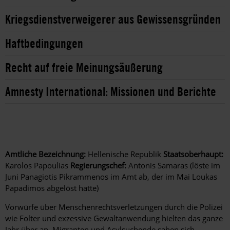
Kriegsdienstverweigerer aus Gewissensgründen
Haftbedingungen
Recht auf freie Meinungsäußerung
Amnesty International: Missionen und Berichte
Amtliche Bezeichnung:
Hellenische Republik
Staatsoberhaupt:
Karolos Papoulias
Regierungschef:
Antonis Samaras (löste im
Juni Panagiotis Pikrammenos im Amt ab, der im Mai Loukas
Papadimos abgelöst hatte)
Vorwürfe über Menschenrechtsverletzungen durch die Polizei
wie Folter und exzessive Gewaltanwendung hielten das ganze
Jahr über an. Migranten und Asylsuchende sahen sich