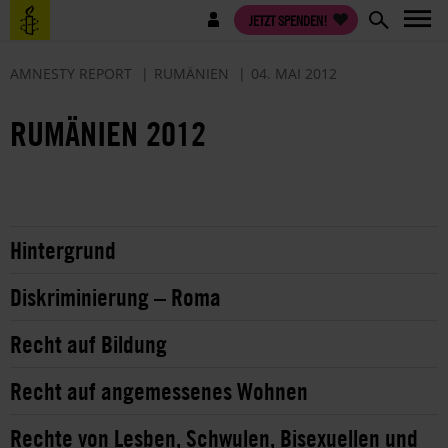
Direkt
Benutzermenü
JETZT SPENDEN!
zum
Inhalt
AMNESTY REPORT
RUMÄNIEN
04. MAI 2012
RUMÄNIEN 2012
Hintergrund
Diskriminierung – Roma
Recht auf Bildung
Recht auf angemessenes Wohnen
Rechte von Lesben, Schwulen, Bisexuellen und