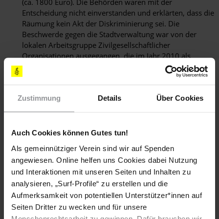
(ca. 1800 Euro). Die Behörden waren mit der
Entscheidung nicht einverstanden und erklärten, dass die
Räumung kein Akt der Diskriminierung sei. Die
Beschwerde gegen die Stadtverwaltung war von der
lokalen Arbeitsgruppe Zivilgesellschaftlicher
Organisationen ausgegangen, die im Jahr 2010 als
Reaktion auf die Vertreibung aus der Coastei-Straße
gegründet worden war.
Zustimmung
Details
Über Cookies
Rechte von Lesben, Schwulen, Bisexuellen und
Transgendern.
Auch Cookies können Gutes tun!
Als gemeinnütziger Verein sind wir auf Spenden
Das neue Zivilgesetzbuch, das am 1. Oktober 2011 in Kraft
angewiesen. Online helfen uns Cookies dabei Nutzung
trat, verbietet gleichgeschlechtliche Partnerschaften und Ehen.
und Interaktionen mit unseren Seiten und Inhalten zu
Es führt auch die Aberkennung gleichgeschlechtlicher
Partnerschaften und Ehen ein, die in anderen Ländern
analysieren, „Surf-Profile“ zu erstellen und die
rechtlich anerkannt sind.
Aufmerksamkeit von potentiellen Unterstützer*innen auf
Seiten Dritter zu wecken und für unsere
Menschenrechtsarbeit zu gewinnen. Dafür brauchen wir