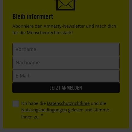
Bleib informiert
Header
Abonniere den Amnesty-Newsletter und mach dich
Text
für die Menschenrechte stark!
Vorname
Nachname
E-
Mail
Ich habe die
Datenschutzrichtlinie
und die
Nutzungsbedingungen
gelesen und stimme
ihnen zu.