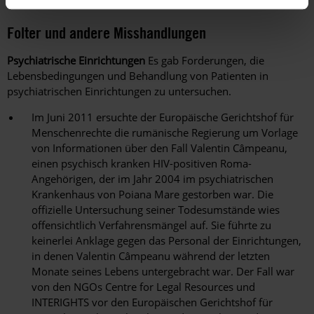
Folter und andere Misshandlungen
Psychiatrische Einrichtungen
Es gab Forderungen, die
Lebensbedingungen und Behandlung von Patienten in
psychiatrischen Einrichtungen zu untersuchen.
Im Juni 2011 ersuchte der Europäische Gerichtshof für
Menschenrechte die rumänische Regierung um Vorlage
von Informationen über den Fall Valentin Câmpeanu,
einen psychisch kranken HIV-positiven Roma-
Angehörigen, der im Jahr 2004 im psychiatrischen
Krankenhaus von Poiana Mare gestorben war. Die
offizielle Untersuchung seiner Todesumstände wies
offensichtlich Verfahrensmängel auf. Sie führte zu
keinerlei Anklage gegen das Personal der Einrichtungen,
in denen Valentin Câmpeanu während der letzten
Monate seines Lebens untergebracht war. Der Fall war
von den NGOs Centre for Legal Resources und
INTERIGHTS vor den Europäischen Gerichtshof für