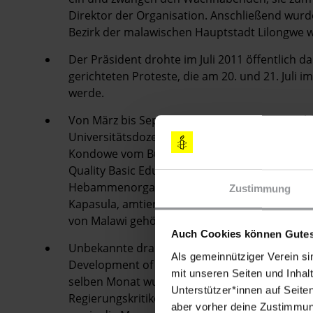
Direktor der Organisation. Anschließend wur
Bezirk der malawischen Hauptstadt Lilongwe w
Der Präsident drohte im Juli 2011 öffentlich d
gerichteten Proteste, die am 20. und 21. Juli
werde.
Von März bis September 2011 berichteten zahlr
Universitätsdozenten davon, Morddrohungen e
Kondowe vom Bündnis für eine qualifizierte sch
Quality Basic Education), Dorothy Ngoma von
Hebammenorganisation (National Organisation 
Zustimmung
Kapasula, amtierende Vorsitzende der Persona
von Malawi gehört.
Auch Cookies können Gutes
Unbekannte drangen im September 2011 gewal
Als gemeinnütziger Verein si
Development of People ein und suchten nach d
mit unseren Seiten und Inhalt
selben Monat wurden Benzinbombenanschläge
Unterstützer*innen auf Seite
Regierungskritiker verübt. Zu den Betroffenen
aber vorher deine Zustimmung