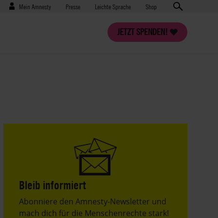
Benutzermenü
Presse
Mein Amnesty
Presse
Leichte Sprache
Shop
JETZT SPENDEN!
Bleib informiert
Header
Abonniere den Amnesty-Newsletter und
Text
mach dich für die Menschenrechte stark!