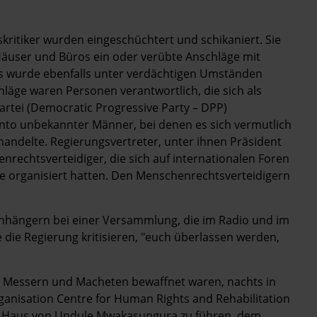
ritiker wurden eingeschüchtert und schikaniert. Sie
Häuser und Büros ein oder verübte Anschläge mit
s wurde ebenfalls unter verdächtigen Umständen
läge waren Personen verantwortlich, die sich als
rtei (Democratic Progressive Party – DPP)
nto unbekannter Männer, bei denen es sich vermutlich
handelte. Regierungsvertreter, unter ihnen Präsident
henrechtsverteidiger, die sich auf internationalen Foren
te organisiert hatten. Den Menschenrechtsverteidigern
Anhängern bei einer Versammlung, die im Radio und im
 die Regierung kritisieren, "euch überlassen werden,
 Messern und Macheten bewaffnet waren, nachts in
nisation Centre for Human Rights and Rehabilitation
 Haus von Undule Mwakasungura zu führen, dem