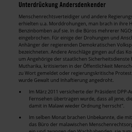
Unterdrückung Andersdenkender
Menschenrechtsverteidiger und andere Regierungsk
erhielten u.a. Morddrohungen, man brach in ihre 
Benzinbomben auf sie. In die Büros mehrerer NGO
eingebrochen. Für einige der Drohungen und Ansch
Anhänger der regierenden Demokratischen Volkspa
bezeichneten. Andere Anschläge gingen auf das Ko
um Angehörige der staatlichen Sicherheitsdienste 
Mutharika, kritisierten in der Öffentlichkeit Mensc
zu Wort gemeldet oder regierungskritische Protes
wurde Gewalt und Inhaftierung angedroht.
Im März 2011 versicherte der Präsident DPP-
Fernsehen übertragen wurde, dass all jene, die
damit in Malawi wieder Ordnung herrscht".
Im selben Monat brachen Unbekannte, die mit
das Büro der malawischen Menschenrechtsorga
ein und zwangen den Wachhabenden, sie zum