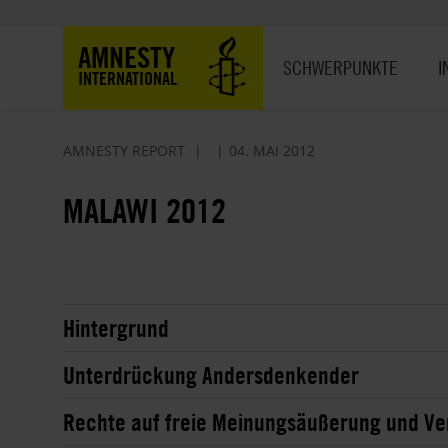
Direkt
zum
Hauptnavigation
AMNESTY
Inhalt
SCHWERPUNKTE
I
INTERNATIONAL
AMNESTY REPORT
04. MAI 2012
MALAWI 2012
Hintergrund
Unterdrückung Andersdenkender
Rechte auf freie Meinungsäußerung und Ve