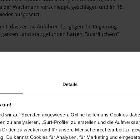
de der Wachmann verschleppt, geschlagen und im 18.
ieder ausgesetzt.
amit, dass er die Anführer der gegen die Regierung
 im ganzen Land stattgefunden hatten, "ausräuchern"
eiche Sprecher der Zivilgesellschaft und
rhalten zu haben. Betroffen waren u.a. Benedicto
ulische Grundbildung (Civil Society Coalition for
 der nationalen Krankenschwestern- und
of Nurses and Midwives) sowie Dr. Jessie Kwabila
Details
lvertretung am Chancellor College, das zur Universität
 tun!
tsam in das Büro der NGO Centre for the
nd wir auf Spenden angewiesen. Online helfen uns Cookies dabe
em Direktor der Organisation, Gift Trapence. Im
en zu analysieren, „Surf-Profile“ zu erstellen und die Aufmerksa
 auf die Häuser und Büros mehrerer
n Dritter zu wecken und für unsere Menschenrechtsarbeit zu ge
 gehörten auch der Oppositionspolitiker Salim Bagus
. Du kannst Cookies für Analysen, für Marketing und eingebettet