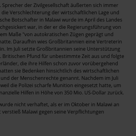
Sprecher der Zivilgesellschaft äußerten sich immer
die Verschlechterung der wirtschaftlichen Lage und
ische Botschafter in Malawi wurde im April des Landes
hgesickert war, in der er die Regierungsführung von
ndem Maße "von autokratischen Zügen geprägt und
 hatte. Daraufhin wies Großbritannien eine Vertreterin
in. Im Juli setzte Großbritannien seine Unterstützung
. Britischen Pfund für unbestimmte Zeit aus und folgte
länder, die ihre Hilfen schon zuvor vorübergehend
hatten sie Bedenken hinsichtlich des wirtschaftlichen
 und der Menschenrechte genannt. Nachdem im Juli
il die Polizei scharfe Munition eingesetzt hatte, um
nanzielle Hilfen in Höhe von 350 Mio. US-Dollar zurück.
urde nicht verhaftet, als er im Oktober in Malawi an
t verstieß Malawi gegen seine Verpflichtungen