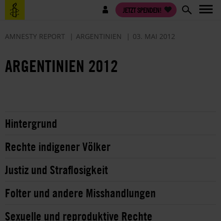
Direkt
Benutzermenü
JETZT SPENDEN!
zum
Inhalt
AMNESTY REPORT
ARGENTINIEN
03. MAI 2012
ARGENTINIEN 2012
Hintergrund
Rechte indigener Völker
Justiz und Straflosigkeit
Folter und andere Misshandlungen
Sexuelle und reproduktive Rechte