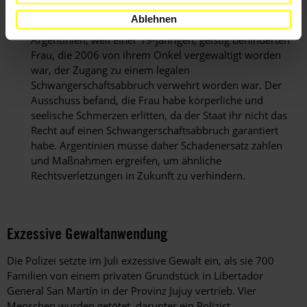
Ablehnen
Im April verurteilte der UN-Menschenrechtsausschuss
Argentinien, weil einer 19-jährigen, geistig behinderten
Frau, die 2006 von ihrem Onkel vergewaltigt worden
war, der Zugang zu einem legalen
Schwangerschaftsabbruch verwehrt worden war. Der
Ausschuss befand, die Frau habe körperliche und
seelische Schmerzen erlitten, da der Staat ihr nicht das
Recht auf einen Schwangerschaftsabbruch garantiert
habe. Argentinien müsse daher Schadenersatz zahlen
und Maßnahmen ergreifen, um ähnliche
Rechtsverletzungen in Zukunft zu verhindern.
Exzessive Gewaltanwendung
Die Polizei setzte im Juli exzessive Gewalt ein, als sie 700
Familien von einem privaten Grundstück in Libertador
General San Martín in der Provinz Jujuy vertrieb. Vier
Menschen wurden getötet, darunter ein Polizist.