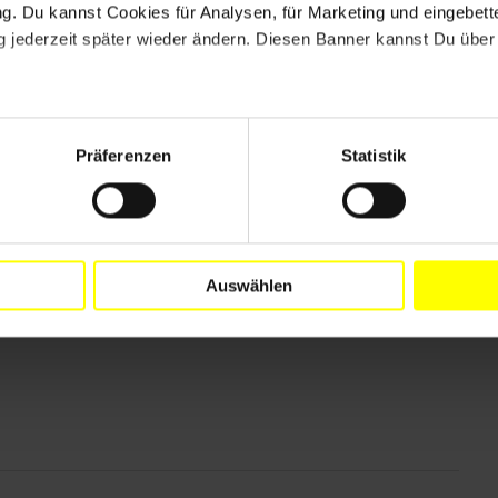
. Du kannst Cookies für Analysen, für Marketing und eingebettet
n vielfacher Weise verletzt, darunter das Recht, den
 jederzeit später wieder ändern. Diesen Banner kannst Du über 
ründen. Harte und diskriminierende
ttlungsgebühren waren ein Grund dafür, dass ein
n Arbeitgeber verließ und dadurch keine Papiere
setz über Arbeitsstandards geschützt, weshalb vor
Präferenzen
Statistik
end vergüteten Überstunden und schlechten
Auswählen