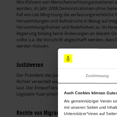
Wortführern von Menschenrechtsorganisationen auf
worden, im Jahr 2008 Demonstrationen ohne Geneh
Fall von Lee Ming-tsung die verfassungsrechtliche
Versammlungen und Aufmärsche in Bezug auf mögli
Versammlungsfreiheit und Redefreiheit zu. Im Nov
Regierung bislang keine Änderungen an diesem Ge
sollte u.a. die Vorschrift abgeschafft werden, das
werden müssen.
Justizwesen
Der Präsident des Justiz-Yuan trat im Juli 2010 n
Zustimmung
Richter verwickelt waren, zurück. Daraufhin wurd
laut. Der Entwurf eines Richtergesetzes, über den se
Auch Cookies können Gutes
Legislativ-Yuan prioritär behandelt worden.
Als gemeinnütziger Verein si
mit unseren Seiten und Inhalt
Rechte von Migranten
Unterstützer*innen auf Seite