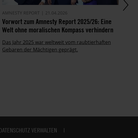
AMNESTY REPORT
21.04.2026
AM
Vorwort zum Amnesty Report 2025/26: Eine
Ei
Welt ohne moralischen Kompass verhindern
Me
Das Jahr 2025 war weltweit vom raubtierhaften
Am
Gebaren der Mächtigen geprägt.
20
st
DATENSCHUTZ VERWALTEN