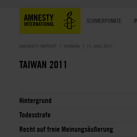
Direkt
zum
Hauptnavigation
AMNESTY
Inhalt
SCHWERPUNKTE
I
INTERNATIONAL
AMNESTY REPORT
TAIWAN
11. MAI 2011
TAIWAN 2011
Hintergrund
Todesstrafe
Recht auf freie Meinungsäußerung