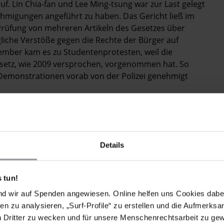
. Lin Chia-fan und Lee Ming-tsung war zur Last gelegt
migungen angeführt zu haben. Das Gericht ließ im
 Prüfung von mehreren Artikeln des Gesetzes über
che Verstöße gegen die Rechte der Bürger auf
ember kam es zu Studentenprotesten, weil die
setz, wie 2009 versprochen, vorgenommen hat. So
s Demonstrationen vorab von der Polizei genehmigt
ach einem Skandal großen Ausmaßes, in den hochrangige
Details
en Forderungen nach einer Überprüfung der Richter
it über 20 Jahren beraten wird, ist schließlich im
 tun!
nd wir auf Spenden angewiesen. Online helfen uns Cookies dabe
en zu analysieren, „Surf-Profile“ zu erstellen und die Aufmerksa
n Dritter zu wecken und für unsere Menschenrechtsarbeit zu ge