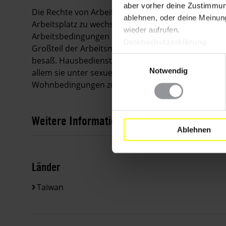
aber vorher deine Zustimmung
Die Rechte von Arbeitsmigranten wurden in Taiwan i
ablehnen, oder deine Meinung
Arbeitsplatz zu wechseln und Gewerkschaften zu g
wieder aufrufen.
Arbeitsbedingungen sowie maßlos überhöhte Vermi
Datenschutzerklärung
Großteil der Arbeitsmigranten ihren ursprüngliche
Einwilligungsauswahl
besaß. Hausbedienstete wurden nicht durch das Ge
Notwendig
allem sie unter sexueller Belästigung, unzureich
Wohnbedingungen zu leiden hatten.
Weitere Informationen
Ablehnen
Länder
Taiwan