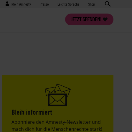
Benutzermenü
Presse
Mein Amnesty
Presse
Leichte Sprache
Shop
JETZT SPENDEN!
Bleib informiert
Header
Abonniere den Amnesty-Newsletter und
Text
mach dich für die Menschenrechte stark!