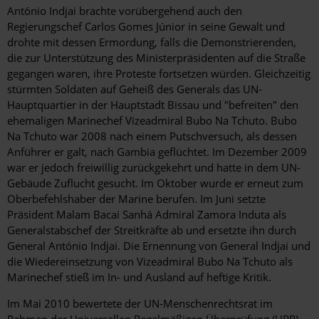
António Indjai brachte vorübergehend auch den
Regierungschef Carlos Gomes Júnior in seine Gewalt und
drohte mit dessen Ermordung, falls die Demonstrierenden,
die zur Unterstützung des Ministerpräsidenten auf die Straße
gegangen waren, ihre Proteste fortsetzen würden. Gleichzeitig
stürmten Soldaten auf Geheiß des Generals das UN-
Hauptquartier in der Hauptstadt Bissau und "befreiten" den
ehemaligen Marinechef Vizeadmiral Bubo Na Tchuto. Bubo
Na Tchuto war 2008 nach einem Putschversuch, als dessen
Anführer er galt, nach Gambia geflüchtet. Im Dezember 2009
war er jedoch freiwillig zurückgekehrt und hatte in dem UN-
Gebäude Zuflucht gesucht. Im Oktober wurde er erneut zum
Oberbefehlshaber der Marine berufen. Im Juni setzte
Präsident Malam Bacai Sanhá Admiral Zamora Induta als
Generalstabschef der Streitkräfte ab und ersetzte ihn durch
General António Indjai. Die Ernennung von General Indjai und
die Wiedereinsetzung von Vizeadmiral Bubo Na Tchuto als
Marinechef stieß im In- und Ausland auf heftige Kritik.
Im Mai 2010 bewertete der UN-Menschenrechtsrat im