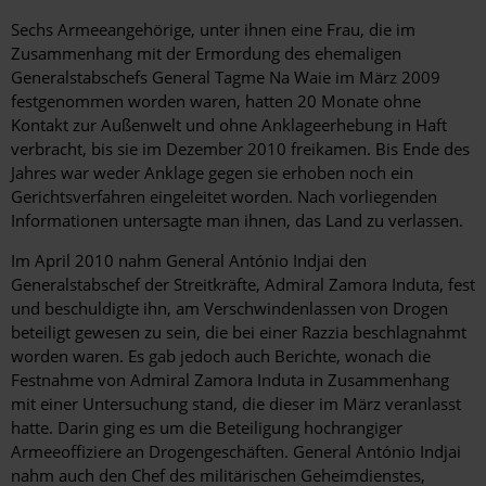
Sechs Armeeangehörige, unter ihnen eine Frau, die im
Zusammenhang mit der Ermordung des ehemaligen
Generalstabschefs General Tagme Na Waie im März 2009
festgenommen worden waren, hatten 20 Monate ohne
Kontakt zur Außenwelt und ohne Anklageerhebung in Haft
verbracht, bis sie im Dezember 2010 freikamen. Bis Ende des
Jahres war weder Anklage gegen sie erhoben noch ein
Gerichtsverfahren eingeleitet worden. Nach vorliegenden
Informationen untersagte man ihnen, das Land zu verlassen.
Im April 2010 nahm General António Indjai den
Generalstabschef der Streitkräfte, Admiral Zamora Induta, fest
und beschuldigte ihn, am Verschwindenlassen von Drogen
beteiligt gewesen zu sein, die bei einer Razzia beschlagnahmt
worden waren. Es gab jedoch auch Berichte, wonach die
Festnahme von Admiral Zamora Induta in Zusammenhang
mit einer Untersuchung stand, die dieser im März veranlasst
hatte. Darin ging es um die Beteiligung hochrangiger
Armeeoffiziere an Drogengeschäften. General António Indjai
nahm auch den Chef des militärischen Geheimdienstes,