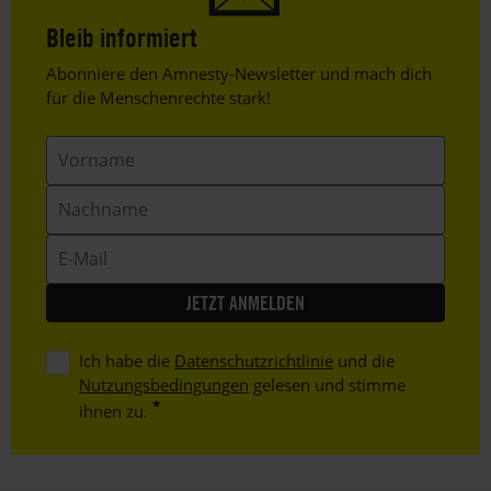
Bleib informiert
Header
Abonniere den Amnesty-Newsletter und mach dich
Text
für die Menschenrechte stark!
Vorname
Nachname
E-
Mail
Ich habe die
Datenschutzrichtlinie
und die
Nutzungsbedingungen
gelesen und stimme
ihnen zu.