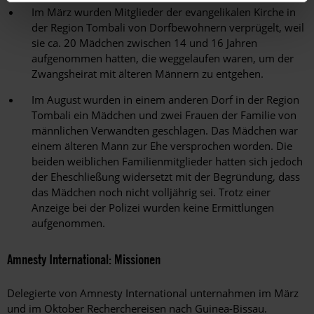
Im März wurden Mitglieder der evangelikalen Kirche in
der Region Tombali von Dorfbewohnern verprügelt, weil
sie ca. 20 Mädchen zwischen 14 und 16 Jahren
aufgenommen hatten, die weggelaufen waren, um der
Zwangsheirat mit älteren Männern zu entgehen.
Im August wurden in einem anderen Dorf in der Region
Tombali ein Mädchen und zwei Frauen der Familie von
männlichen Verwandten geschlagen. Das Mädchen war
einem älteren Mann zur Ehe versprochen worden. Die
beiden weiblichen Familienmitglieder hatten sich jedoch
der Eheschließung widersetzt mit der Begründung, dass
das Mädchen noch nicht volljährig sei. Trotz einer
Anzeige bei der Polizei wurden keine Ermittlungen
aufgenommen.
Amnesty International: Missionen
Delegierte von Amnesty International unternahmen im März
und im Oktober Recherchereisen nach Guinea-Bissau.