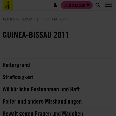
Direkt
Benutzermenü
JETZT SPENDEN!
zum
Inhalt
AMNESTY REPORT
11. MAI 2011
GUINEA-BISSAU 2011
Hintergrund
Straflosigkeit
Willkürliche Festnahmen und Haft
Folter und andere Misshandlungen
Gewalt gegen Frauen und Mädchen