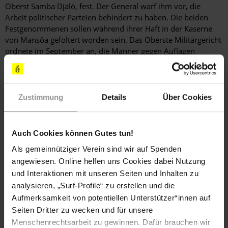
Oberst Samba Djaló, fest. Der General warf ihm vor, die
Arbeit politischer Parteien behindert zu haben. Die beiden
Festgenommenen sollen während ihrer Haft in der Kaserne
von Mansôa gefoltert worden sein. Das Oberste Militärgericht
ordnete im September an, die Männer gegen Auflagen
freizulassen. Sie kamen jedoch erst Mitte Dezember 2010 frei,
ohne dass Anklage gegen sie erhoben worden war. Weitere
Ermittlungen waren anhängig.
Zustimmung
Details
Über Cookies
Folter und andere Misshandlungen
Auch Cookies können Gutes tun!
Im Juli 2010 starb Fernando Té in einem Krankenhaus,
Als gemeinnütziger Verein sind wir auf Spenden
nachdem er wenige Tage zuvor in Bissau von Polizisten
angewiesen. Online helfen uns Cookies dabei Nutzung
des fünften Polizeireviers festgenommen und geschlagen
worden war. Wie aus Berichten hervorging, wurde er
und Interaktionen mit unseren Seiten und Inhalten zu
nach einem Streit mit einem Ladenbesitzer
analysieren, „Surf-Profile“ zu erstellen und die
festgenommen und auf die Polizeiwache gebracht. Dort
Aufmerksamkeit von potentiellen Unterstützer*innen auf
wurde er geschlagen, bevor man ihn einige Stunden
Seiten Dritter zu wecken und für unsere
später ohne Anklage wieder freiließ. Die beteiligten
Menschenrechtsarbeit zu gewinnen. Dafür brauchen wir