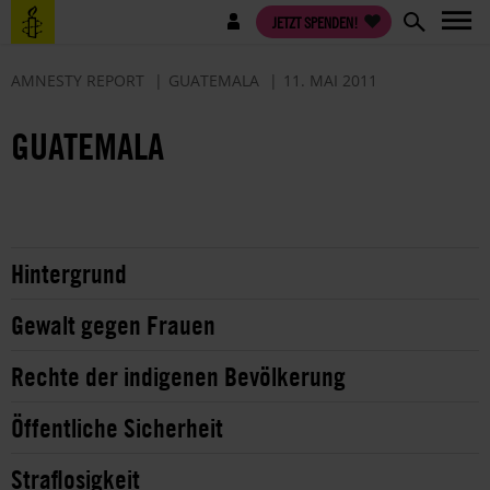
Direkt
Benutzermenü
JETZT SPENDEN!
zum
Inhalt
AMNESTY REPORT
GUATEMALA
11. MAI 2011
GUATEMALA
Hintergrund
Gewalt gegen Frauen
Rechte der indigenen Bevölkerung
Öffentliche Sicherheit
Straflosigkeit