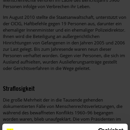
Menschenrechte verloren im Laufe des Berichtsjahrs 5960
Personen infolge von Verbrechen ihr Leben.
Im August 2010 stellte die Staatsanwaltschaft, unterstützt von
der CICIG, Haftbefehle gegen 19 Personen aus, darunter ein
ehemaliger Innenminister und ein ehemaliger Polizeidirektor.
Ihnen wird die Beteiligung an außergerichtlichen
Hinrichtungen von Gefangenen in den Jahren 2005 und 2006
zur Last gelegt. Bis zum Jahresende waren neun dieser
Personen verhaftet worden. Gegen vier Personen, die sich im
Ausland aufhielten, wurden Auslieferungsanträge gestellt
oder Gerichtsverfahren in die Wege geleitet.
Straflosigkeit
Die große Mehrheit der in die Tausende gehenden
dokumentierten Fälle von Menschenrechtsverletzungen, die
während des bewaffneten Konflikts 1960–96 begangen
worden waren, blieb unaufgeklärt. Die vom Präsidenten im
Jahr 2008 gegebene Zusicherung, alle sich auf den Konflikt