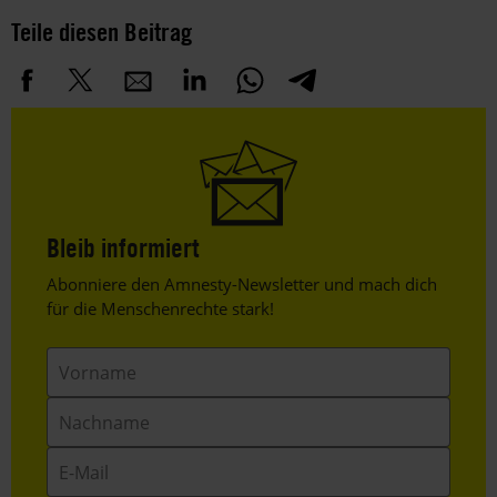
Teile diesen Beitrag
Bleib informiert
Header
Abonniere den Amnesty-Newsletter und mach dich
Text
für die Menschenrechte stark!
Vorname
Nachname
E-
Mail