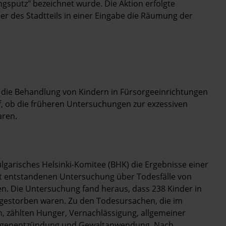
ngsputz" bezeichnet wurde. Die Aktion erfolgte
r des Stadtteils in einer Eingabe die Räumung der
die Behandlung von Kindern in Fürsorgeeinrichtungen
f, ob die früheren Untersuchungen zur exzessiven
aren.
lgarisches Helsinki-Komitee (BHK) die Ergebnisse einer
t entstandenen Untersuchung über Todesfälle von
n. Die Untersuchung fand heraus, dass 238 Kinder in
 gestorben waren. Zu den Todesursachen, die im
, zählten Hunger, Vernachlässigung, allgemeiner
, Lungenentzündung und Gewaltanwendung. Nach