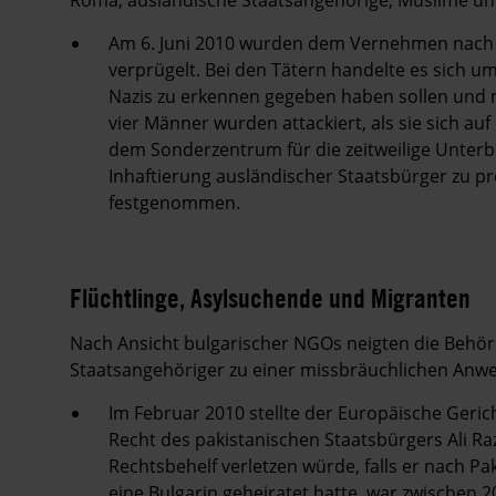
Am 6. Juni 2010 wurden dem Vernehmen nach v
verprügelt. Bei den Tätern handelte es sich um
Nazis zu erkennen gegeben haben sollen und 
vier Männer wurden attackiert, als sie sich 
dem Sonderzentrum für die zeitweilige Unter
Inhaftierung ausländischer Staatsbürger zu p
festgenommen.
Flüchtlinge, Asylsuchende und Migranten
Nach Ansicht bulgarischer NGOs neigten die Behö
Staatsangehöriger zu einer missbräuchlichen Anw
Im Februar 2010 stellte der Europäische Geric
Recht des pakistanischen Staatsbürgers Ali R
Rechtsbehelf verletzen würde, falls er nach Pa
eine Bulgarin geheiratet hatte, war zwischen