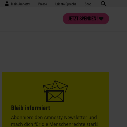
Benutzermenü
Presse
Mein Amnesty
Presse
Leichte Sprache
Shop
JETZT SPENDEN!
Bleib informiert
Header
Abonniere den Amnesty-Newsletter und
Text
mach dich für die Menschenrechte stark!