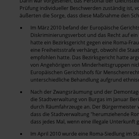
Darin war vorgesehen, das Personal der Gleichstell
Prüfung individueller Beschwerden zuständig ist, v
äußerten die Sorge, dass diese Maßnahme den Schu
Im März 2010 befand der Europäische Gericht
Diskriminierungsverbot und das Recht auf ein f
hatte ein Bezirksgericht gegen eine Roma-Fra
eine Freiheitsstrafe verhängt, obwohl die Sta
empfohlen hatte. Das Bezirksgericht hatte ar
von Angehörigen von Minderheitsgruppen nich
Europäischen Gerichtshofs für Menschenrecht
unterschiedliche Behandlung aufgrund ethnisc
Nach der Zwangsräumung und der Demontage 
die Stadtverwaltung von Burgas im Januar Ber
durch Räumfahrzeuge an. Der Bürgermeister wu
dass die Stadtverwaltung "herumziehende Rom
dass jedes Mal, wenn eine illegale Unterkunft 
Im April 2010 wurde eine Roma-Siedlung im Stad