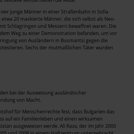
ier junge Männer in einer Straßenbahn in Sofia
 etwa 20 maskierte Männer, die sich selbst als Neo-
mit Schlagringen und Messern bewaffnet waren. Die
auf dem Weg zu einer Demonstration befanden, um vor
bringung von Ausländern in Busmantsi gegen die
rotestieren. Sechs der mutmaßlichen Täter wurden
rden bei der Ausweisung ausländischer
endung von Macht.
htshof für Menschenrechte fest, dass Bulgarien das
aza auf ein Familienleben und einen wirksamen
kistan ausgewiesen werde. Ali Raza, der im Jahr 2000
 2005 und 2008 in einem Haftzentrum untergebracht