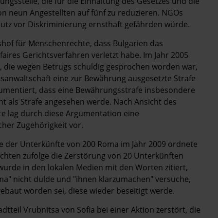
ungsstelle, die für die Einhaltung des Gesetzes und die
on neun Angestellten auf fünf zu reduzieren. NGOs
tz vor Diskriminierung ernsthaft gefährden würde.
shof für Menschenrechte, dass Bulgarien das
aires Gerichtsverfahren verletzt habe. Im Jahr 2005
u, die wegen Betrugs schuldig gesprochen worden war,
atsanwaltschaft eine zur Bewährung ausgesetzte Strafe
gumentiert, dass eine Bewährungsstrafe insbesondere
t als Strafe angesehen werde. Nach Ansicht des
e lag durch diese Argumentation eine
her Zugehörigkeit vor.
der Unterkünfte von 200 Roma im Jahr 2009 ordnete
ichten zufolge die Zerstörung von 20 Unterkünften
rde in den lokalen Medien mit den Worten zitiert,
a" nicht dulde und "ihnen klarzumachen" versuche,
gebaut worden sei, diese wieder beseitigt werde.
tteil Vrubnitsa von Sofia bei einer Aktion zerstört, die