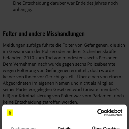
Eine Entscheidung darüber war Ende des Jahres noch
anhängig.
Folter und andere Misshandlungen
Meldungen zufolge führte die Folter von Gefangenen, die sich
im Gewahrsam der Polizei oder anderer Sicherheitskräfte
befanden, 2010 zum Tod von mindestens sechs Personen.
Dem Vernehmen nach wurde gegen sechs Polizeibeamte
wegen Folterung von Gefangenen ermittelt, doch wurde
keiner von ihnen vor Gericht gestellt. Über einen von einem
Abgeordneten im eigenen Namen und nicht als Mitglied
seiner Partei vorgelegten Gesetzentwurf (private member’s
bill) zur Kriminalisierung von Folter war vom Parlament noch
keine Entscheidung getroffen worden.
Mahmoodur Rahman, Herausgeber der Zeitung Amar
Desh, wurde am 2. Juni unter dem Vorwurf
festgenommen, die Zeitung herauszugeben, ohne eine
Zustimmung
Details
Über Cookies