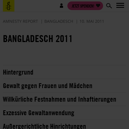
Direkt
Benutzermenü
JETZT SPENDEN!
zum
Inhalt
AMNESTY REPORT
BANGLADESCH
10. MAI 2011
BANGLADESCH 2011
Hintergrund
Gewalt gegen Frauen und Mädchen
Willkürliche Festnahmen und Inhaftierungen
Exzessive Gewaltanwendung
Außergerichtliche Hinrichtungen