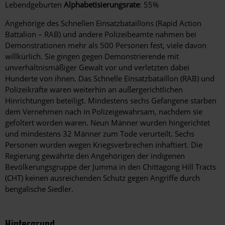
Lebendgeburten
Alphabetisierungsrate
: 55%
Angehörige des Schnellen Einsatzbataillons (Rapid Action
Battalion – RAB) und andere Polizeibeamte nahmen bei
Demonstrationen mehr als 500 Personen fest, viele davon
willkürlich. Sie gingen gegen Demonstrierende mit
unverhältnismäßiger Gewalt vor und verletzten dabei
Hunderte von ihnen. Das Schnelle Einsatzbataillon (RAB) und
Polizeikräfte waren weiterhin an außergerichtlichen
Hinrichtungen beteiligt. Mindestens sechs Gefangene starben
dem Vernehmen nach in Polizeigewahrsam, nachdem sie
gefoltert worden waren. Neun Männer wurden hingerichtet
und mindestens 32 Männer zum Tode verurteilt. Sechs
Personen wurden wegen Kriegsverbrechen inhaftiert. Die
Regierung gewährte den Angehörigen der indigenen
Bevölkerungsgruppe der Jumma in den Chittagong Hill Tracts
(CHT) keinen ausreichenden Schutz gegen Angriffe durch
bengalische Siedler.
Hintergrund