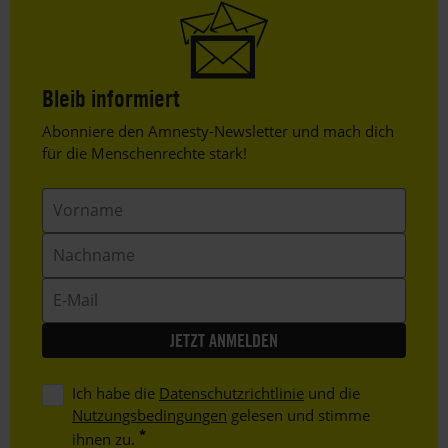
Bleib informiert
Header
Abonniere den Amnesty-Newsletter und mach dich
Text
für die Menschenrechte stark!
Vorname
Nachname
E-
Mail
Ich habe die
Datenschutzrichtlinie
und die
Nutzungsbedingungen
gelesen und stimme
ihnen zu.