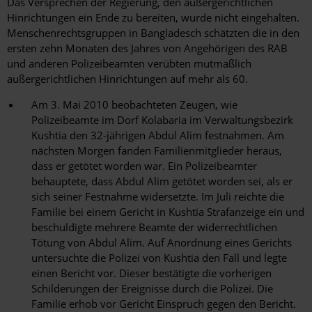
Das Versprechen der Regierung, den außergerichtlichen
Hinrichtungen ein Ende zu bereiten, wurde nicht eingehalten.
Menschenrechtsgruppen in Bangladesch schätzten die in den
ersten zehn Monaten des Jahres von Angehörigen des RAB
und anderen Polizeibeamten verübten mutmaßlich
außergerichtlichen Hinrichtungen auf mehr als 60.
Am 3. Mai 2010 beobachteten Zeugen, wie
Polizeibeamte im Dorf Kolabaria im Verwaltungsbezirk
Kushtia den 32-jährigen Abdul Alim festnahmen. Am
nächsten Morgen fanden Familienmitglieder heraus,
dass er getötet worden war. Ein Polizeibeamter
behauptete, dass Abdul Alim getötet worden sei, als er
sich seiner Festnahme widersetzte. Im Juli reichte die
Familie bei einem Gericht in Kushtia Strafanzeige ein und
beschuldigte mehrere Beamte der widerrechtlichen
Tötung von Abdul Alim. Auf Anordnung eines Gerichts
untersuchte die Polizei von Kushtia den Fall und legte
einen Bericht vor. Dieser bestätigte die vorherigen
Schilderungen der Ereignisse durch die Polizei. Die
Familie erhob vor Gericht Einspruch gegen den Bericht.