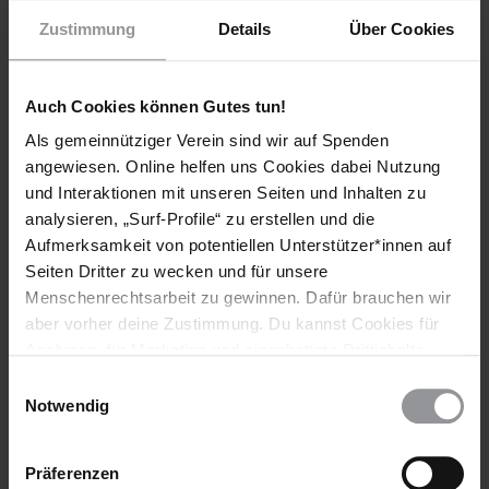
von 1990 besaß keinen gesetzlich geschützten Status,
weshalb Gesetze beschlossen werden konnten, die im
Zustimmung
Details
Über Cookies
Widerspruch dazu stehen. Die BORA umfasste nicht sämtliche
im Internationalen Pakt über bürgerliche und politische
Rechte oder dem Internationalen Pakt über wirtschaftliche,
Auch Cookies können Gutes tun!
soziale und kulturelle Rechte enthaltenen Rechte.
Als gemeinnütziger Verein sind wir auf Spenden
angewiesen. Online helfen uns Cookies dabei Nutzung
Weitere Informationen
und Interaktionen mit unseren Seiten und Inhalten zu
analysieren, „Surf-Profile“ zu erstellen und die
Aufmerksamkeit von potentiellen Unterstützer*innen auf
Seiten Dritter zu wecken und für unsere
Länder
Menschenrechtsarbeit zu gewinnen. Dafür brauchen wir
aber vorher deine Zustimmung. Du kannst Cookies für
Neuseeland
Analysen, für Marketing und eingebettete Drittinhalte
auch ablehnen, oder deine Meinung jederzeit später
Einwilligungsauswahl
wieder ändern. Diesen Banner kannst Du über den Link
Notwendig
im Footer schnell wieder aufrufen.
Teile diesen Beitrag
Datenschutzerklärung
Präferenzen