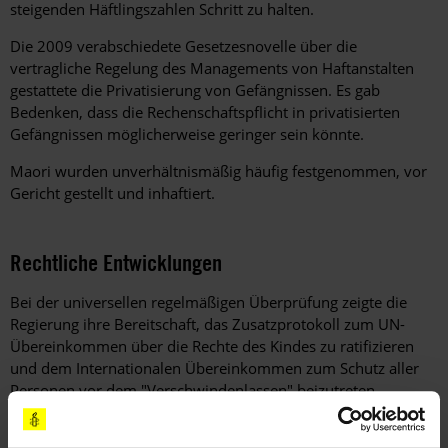
steigenden Häftlingszahlen Schritt zu halten.
Die 2009 verabschiedete Gesetzesnovelle über die
vertragliche Regelung des Managements von Haftanstalten
gestattete die Privatisierung von Gefängnissen. Es gab
Bedenken, dass die Rechenschaftspflicht in privatisierten
Gefängnissen möglicherweise geringer sein könnte.
Maori wurden unverhältnismäßig häufig festgenommen, vor
Gericht gestellt und inhaftiert.
Rechtliche Entwicklungen
Bei der universellen regelmäßigen Überprüfung zeigte die
Regierung ihre Bereitschaft, das Zusatzprotokoll zum UN-
Übereinkommen über die Rechte des Kindes zu ratifizieren
und dem Internationalen Übereinkommen zum Schutz aller
Personen vor dem "Verschwindenlassen" beizutreten.
Der Grundrechtskatalog New Zealand Bill of Rights Act (BORA)