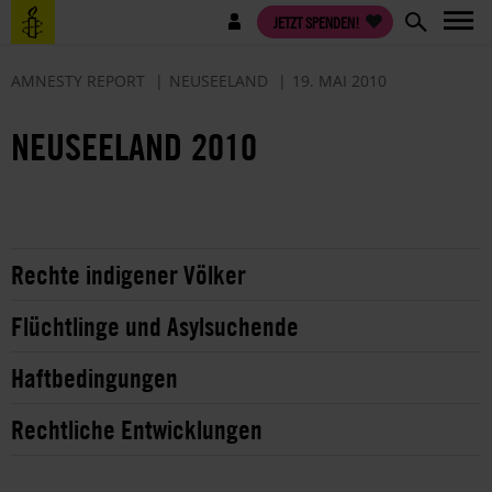
Direkt
Benutzermenü
JETZT SPENDEN!
zum
Inhalt
AMNESTY REPORT
NEUSEELAND
19. MAI 2010
NEUSEELAND 2010
Rechte indigener Völker
Flüchtlinge und Asylsuchende
Haftbedingungen
Rechtliche Entwicklungen