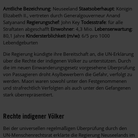
Amtliche Bezeichnung
: Neuseeland
Staatsoberhaupt
: Königin
Elizabeth II., vertreten durch Generalgouverneur Anand
Satyanand
Regierungschef
: John Key
Todesstrafe
: für alle
Straftaten abgeschafft
Einwohner
: 4,3 Mio.
Lebenserwartung
:
80,1 Jahre
Kindersterblichkeit (m/w)
: 6/5 pro 1000
Lebendgeburten
Die Regierung kündigte ihre Bereitschaft an, die UN-Erklärung
über die Rechte der indigenen Völker zu unterstützen. Durch
die im neuen Einwanderungsgesetz vorgesehene Überprüfung
von Passagieren droht Asylbewerbern die Gefahr, verfolgt zu
werden. Maori waren sowohl unter den Festgenommenen
und strafrechtlich Verfolgten als auch unter den Gefangenen
stark überrepräsentiert.
Rechte indigener Völker
Bei der universellen regelmäßigen Überprüfung durch den
UN-Menschenrechtsrat erklärte die Regierung Neuseelands im