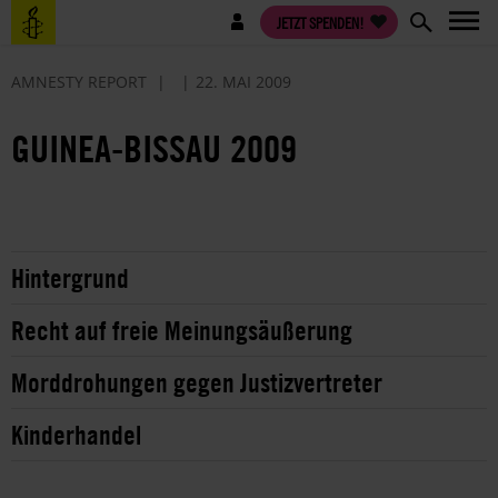
Direkt
Benutzermenü
JETZT SPENDEN!
zum
Inhalt
AMNESTY REPORT
22. MAI 2009
GUINEA-BISSAU 2009
Hintergrund
Recht auf freie Meinungsäußerung
Morddrohungen gegen Justizvertreter
Kinderhandel