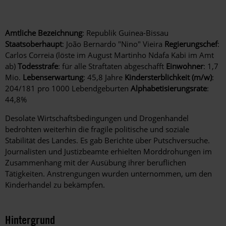
Amtliche Bezeichnung
: Republik Guinea-Bissau
Staatsoberhaupt
: João Bernardo "Nino" Vieira
Regierungschef
:
Carlos Correia (löste im August Martinho Ndafa Kabi im Amt
ab)
Todesstrafe
: für alle Straftaten abgeschafft
Einwohner
: 1,7
Mio.
Lebenserwartung
: 45,8 Jahre
Kindersterblichkeit (m/w)
:
204/181 pro 1000 Lebendgeburten
Alphabetisierungsrate
:
44,8%
Desolate Wirtschaftsbedingungen und Drogenhandel
bedrohten weiterhin die fragile politische und soziale
Stabilität des Landes. Es gab Berichte über Putschversuche.
Journalisten und Justizbeamte erhielten Morddrohungen im
Zusammenhang mit der Ausübung ihrer beruflichen
Tätigkeiten. Anstrengungen wurden unternommen, um den
Kinderhandel zu bekämpfen.
Hintergrund