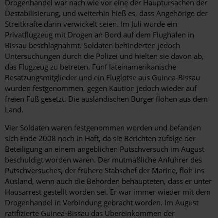
Drogenhandel war nach wie vor eine der Hauptursachen der
Destabilisierung, und weiterhin hieß es, dass Angehörige der
Streitkräfte darin verwickelt seien. Im Juli wurde ein
Privatflugzeug mit Drogen an Bord auf dem Flughafen in
Bissau beschlagnahmt. Soldaten behinderten jedoch
Untersuchungen durch die Polizei und hielten sie davon ab,
das Flugzeug zu betreten. Fünf lateinamerikanische
Besatzungsmitglieder und ein Fluglotse aus Guinea-Bissau
wurden festgenommen, gegen Kaution jedoch wieder auf
freien Fuß gesetzt. Die ausländischen Bürger flohen aus dem
Land.
Vier Soldaten waren festgenommen worden und befanden
sich Ende 2008 noch in Haft, da sie Berichten zufolge der
Beteiligung an einem angeblichen Putschversuch im August
beschuldigt worden waren. Der mutmaßliche Anführer des
Putschversuches, der frühere Stabschef der Marine, floh ins
Ausland, wenn auch die Behörden behaupteten, dass er unter
Hausarrest gestellt worden sei. Er war immer wieder mit dem
Drogenhandel in Verbindung gebracht worden. Im August
ratifizierte Guinea-Bissau das Übereinkommen der