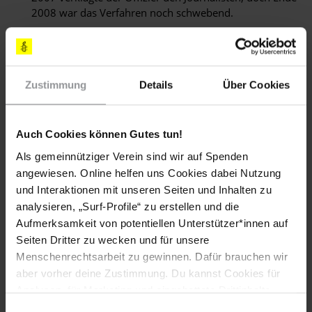
2008 war das Verfahren noch schwebend.
Der Journalist Athizar Mendes Pereira wurde im März
2008 festgenommen und mehrere Stunden lang vom
Geheimdienst des Innenministeriums verhört. Er hatte
zuvor einen Artikel geschrieben, in dem er erwähnte,
Zustimmung
Details
Über Cookies
dass der Stabschef der Streitkräfte sich das Recht
herausnehme, eigenmächtig Polizisten zu befördern.
Sechs Stunden später wurde der Journalist ohne
Auch Cookies können Gutes tun!
Anklageerhebung freigelassen.
Als gemeinnütziger Verein sind wir auf Spenden
angewiesen. Online helfen uns Cookies dabei Nutzung
und Interaktionen mit unseren Seiten und Inhalten zu
Morddrohungen gegen Justizvertreter
analysieren, „Surf-Profile“ zu erstellen und die
Aufmerksamkeit von potentiellen Unterstützer*innen auf
Im Juli erklärten der Generalstaatsanwalt und der
Seiten Dritter zu wecken und für unsere
Justizminister, dass sie Morddrohungen erhalten hätten, die
Menschenrechtsarbeit zu gewinnen. Dafür brauchen wir
sie veranlassen sollten, ihre Ermittlungen im Fall eines
aber vorher deine Zustimmung. Du kannst Cookies für
Kokaintransportes einzustellen. Beide hatten hochrangige
Analysen, für Marketing und eingebettete Drittinhalte
Personen aus Politik, Militär und Sicherheitsdiensten
auch ablehnen, oder deine Meinung jederzeit später
beschuldigt, in diesen Handel verwickelt zu sein und ihre
Einwilligungsauswahl