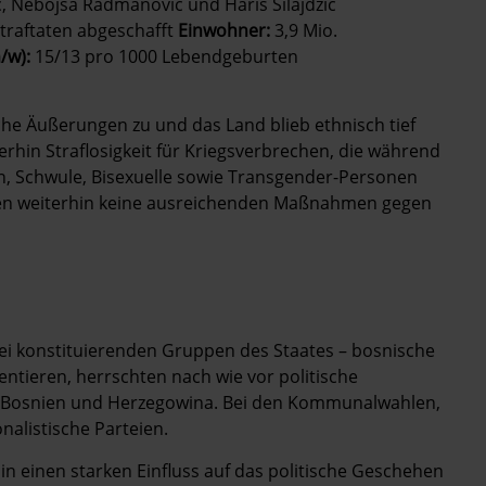
, Nebojsa Radmanovic und Haris Silajdzic
Straftaten abgeschafft
Einwohner:
3,9 Mio.
/w):
15/13 pro 1000 Lebendgeburten
he Äußerungen zu und das Land blieb ethnisch tief
terhin Straflosigkeit für Kriegsverbrechen, die während
n, Schwule, Bisexuelle sowie Transgender-Personen
eten weiterhin keine ausreichenden Maßnahmen gegen
drei konstituierenden Gruppen des Staates – bosnische
ntieren, herrschten nach wie vor politische
on Bosnien und Herzegowina. Bei den Kommunalwahlen,
nalistische Parteien.
in einen starken Einfluss auf das politische Geschehen