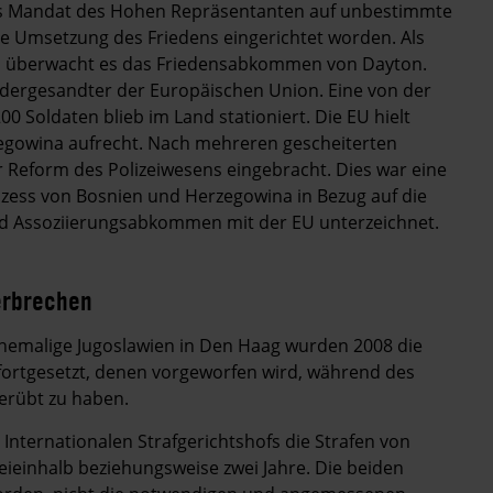
das Mandat des Hohen Repräsentanten auf unbestimmte
die Umsetzung des Friedens eingerichtet worden. Als
ns überwacht es das Friedensabkommen von Dayton.
dergesandter der Europäischen Union. Eine von der
 Soldaten blieb im Land stationiert. Die EU hielt
zegowina aufrecht. Nach mehreren gescheiterten
r Reform des Polizeiwesens eingebracht. Dies war eine
ozess von Bosnien und Herzegowina in Bezug auf die
und Assoziierungsabkommen mit der EU unterzeichnet.
verbrechen
ehemalige Jugoslawien in Den Haag wurden 2008 die
 fortgesetzt, denen vorgeworfen wird, während des
erübt zu haben.
Internationalen Strafgerichtshofs die Strafen von
ieinhalb beziehungsweise zwei Jahre. Die beiden