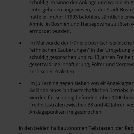
schuldig im Sinne der Anklage und wurde im Apr
Untergebenen angewiesen, in der Stadt Busova
hatte er im April 1993 befohlen, sämtliche 
Ahmici in Bosnien und Herzegowina zu töten od
ermordet wurden.
Im Mai wurde der frühere bosnisch-serbische P
"ethnischen Säuberungen" in der Umgebung vo
schuldig gesprochen und zu 13 Jahren Freiheit
gesetzwidrige Inhaftierung, Folter und Vergewa
serbischer Zivilisten.
Im Juli erging gegen sieben von elf Angeklag
Gelände eines landwirtschaftlichen Betriebs in 
wurden für schuldig befunden, über 1000 bosn
Freiheitsstrafen zwischen 38 und 42 Jahren ver
Anklagepunkten freigesprochen.
In den beiden halbautonomen Teilstaaten, der Rep