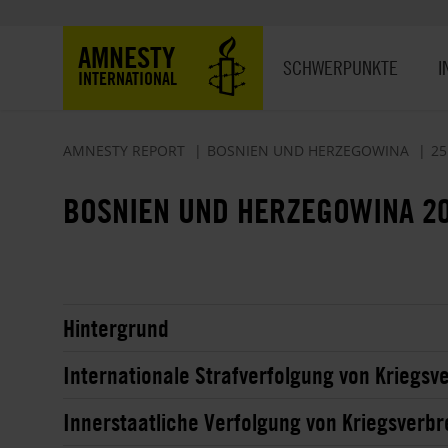
Direkt
zum
Hauptnavigation
AMNESTY
Inhalt
SCHWERPUNKTE
I
INTERNATIONAL
AMNESTY REPORT
BOSNIEN UND HERZEGOWINA
25
BOSNIEN UND HERZEGOWINA 2
Hintergrund
Internationale Strafverfolgung von Kriegs
Innerstaatliche Verfolgung von Kriegsverb