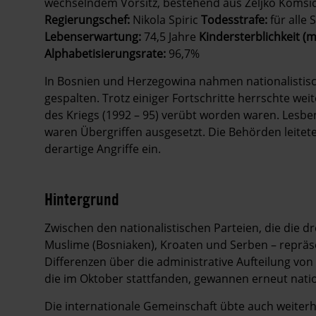
wechselndem Vorsitz, bestehend aus Zeljko Komsic
Regierungschef:
Nikola Spiric
Todesstrafe:
für alle 
Lebenserwartung:
74,5 Jahre
Kindersterblichkeit (m
Alphabetisierungsrate:
96,7%
In Bosnien und Herzegowina nahmen nationalistisc
gespalten. Trotz einiger Fortschritte herrschte wei
des Kriegs (1992 – 95) verübt worden waren. Lesbe
waren Übergriffen ausgesetzt. Die Behörden leit
derartige Angriffe ein.
Hintergrund
Zwischen den nationalistischen Parteien, die die 
Muslime (Bosniaken), Kroaten und Serben – repräse
Differenzen über die administrative Aufteilung v
die im Oktober stattfanden, gewannen erneut natio
Die internationale Gemeinschaft übte auch weiterh