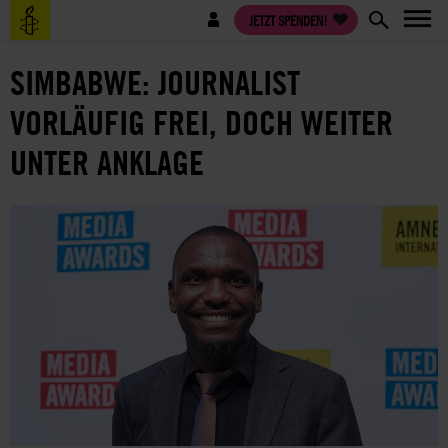
Direkt
Benutzermenü
JETZT SPENDEN!
zum
Inhalt
SIMBABWE: JOURNALIST
VORLÄUFIG FREI, DOCH WEITER
UNTER ANKLAGE