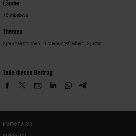
Länder
Simbabwe
Themen
Journalist*innen
Meinungsfreiheit
Justiz
Teile diesen Beitrag
Fußbereich
KONTAKT & FAQ
IMPRESSUM