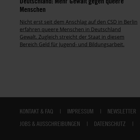
Deutschland: Mehr Gewalt gegen queere
Menschen
Nicht erst seit dem Anschlag auf den CSD in Berlin
5.
erfahren queere Menschen in Deutschland
Gewalt. Zugleich streicht der Staat in diesem
Bereich Geld für Jugend- und Bildungsarbeit.
Fußbereich
KONTAKT & FAQ
IMPRESSUM
NEWSLETTER
JOBS & AUSSCHREIBUNGEN
DATENSCHUTZ