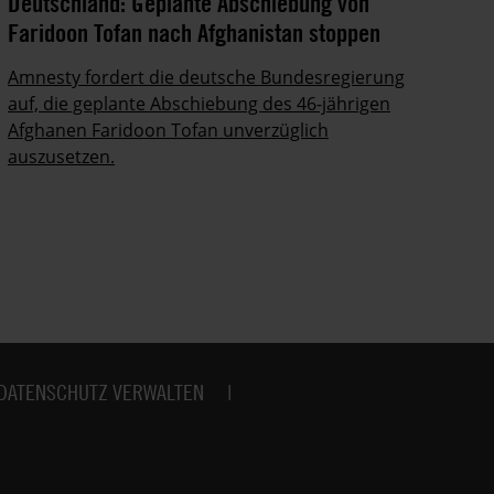
Deutschland: Geplante Abschiebung von
Sh
Faridoon Tofan nach Afghanistan stoppen
Li
Amnesty fordert die deutsche Bundesregierung
Ir
auf, die geplante Abschiebung des 46-jährigen
Po
Afghanen Faridoon Tofan unverzüglich
auszusetzen.
DATENSCHUTZ VERWALTEN