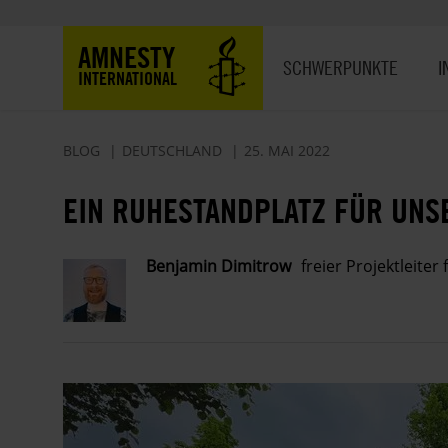
Direkt
zum
Hauptnavigation
AMNESTY
Inhalt
SCHWERPUNKTE
I
INTERNATIONAL
BLOG
DEUTSCHLAND
25. MAI 2022
EIN RUHESTANDPLATZ FÜR UNS
Benjamin Dimitrow
freier Projektleite