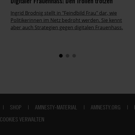
Digitaler Frauenhass: Den Trollen trotzen
Ingrid Brodnig stellt in "Feindbild Frau" dar, wie
Politikerinnen im Netz bedroht werden. Sie kennt
aber auch Strategien gegen digitalen Frauenhass.
SHOP
AMNESTY-MATERIAL
AMNESTY.ORG
COOKIES VERWALTEN