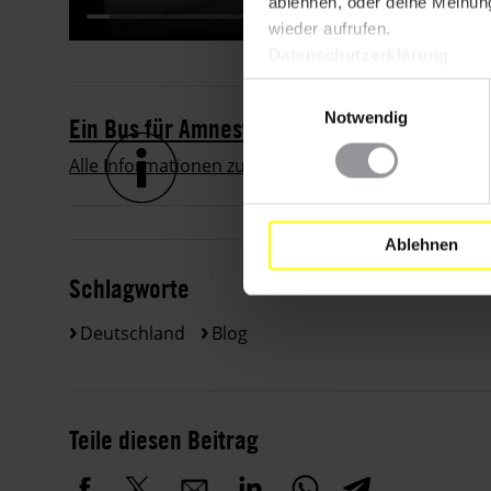
ablehnen, oder deine Meinung
wieder aufrufen.
Datenschutzerklärung
Einwilligungsauswahl
Notwendig
Ein Bus für Amnesty!
Alle Informationen zum neuen Amnesty-Mobil findes
Ablehnen
Schlagworte
Deutschland
Blog
Teile diesen Beitrag