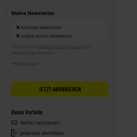
Meine Newsletter
Newsletters
×
Amnesty-Newsletter
×
Urgent Action-Newsletter
Hinweis DSE
Ich habe die
Datenschutzhinweise
zur
Kenntnis genommen.
*Pflichtfelder
Deine Vorteile
Nichts verpassen
Jederzeit abmelden