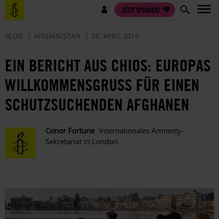
Direkt
Benutzermenü
JETZT SPENDEN!
zum
Inhalt
BLOG
AFGHANISTAN
28. APRIL 2016
EIN BERICHT AUS CHIOS: EUROPAS
WILLKOMMENSGRUSS FÜR EINEN S
CHUTZSUCHENDEN AFGHANEN
Conor Fortune
Internationales Amnesty-
Sekretariat in London