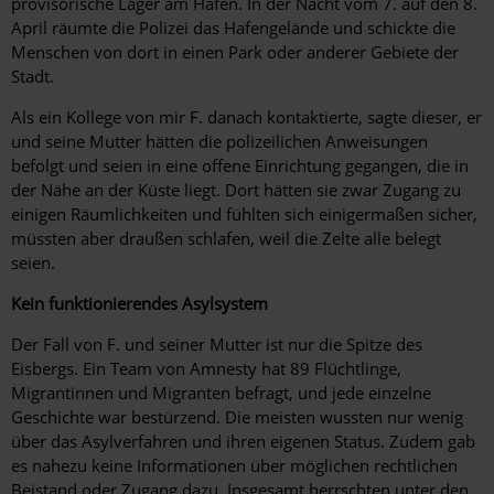
provisorische Lager am Hafen. In der Nacht vom 7. auf den 8.
April räumte die Polizei das Hafengelände und schickte die
Menschen von dort in einen Park oder anderer Gebiete der
Stadt.
Als ein Kollege von mir F. danach kontaktierte, sagte dieser, er
und seine Mutter hätten die polizeilichen Anweisungen
befolgt und seien in eine offene Einrichtung gegangen, die in
der Nähe an der Küste liegt. Dort hätten sie zwar Zugang zu
einigen Räumlichkeiten und fühlten sich einigermaßen sicher,
müssten aber draußen schlafen, weil die Zelte alle belegt
seien.
Kein funktionierendes Asylsystem
Der Fall von F. und seiner Mutter ist nur die Spitze des
Eisbergs. Ein Team von Amnesty hat 89 Flüchtlinge,
Migrantinnen und Migranten befragt, und jede einzelne
Geschichte war bestürzend. Die meisten wussten nur wenig
über das Asylverfahren und ihren eigenen Status. Zudem gab
es nahezu keine Informationen über möglichen rechtlichen
Beistand oder Zugang dazu. Insgesamt herrschten unter den