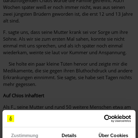
darauffolgenden Chaos wurde die Familie getrennt. Auch
Wochen später weiß er noch immer nicht, was aus seinen
zwei jüngsten Brüdern geworden ist, die erst 12 und 13 Jahre
alt sind.
F. sagte uns, dass seine Mutter krank sei vor Sorge um ihre
Söhne. Als wir sie zum ersten Mal sahen, konnte sie nicht
einmal mit uns sprechen, und als ich später noch einmal
wiederkam, weinte sie laut vor Kummer und Anspannung.
Sie holte ein paar kleine Tüten hervor und zeigte mir die
Medikamente, die sie gegen ihren Bluthochdruck und andere
Erkrankungen einnimmt. Sie sagte, sie habe seit Tagen nichts
mehr gegessen.
Auf Chios inhaftiert
Als F., seine Mutter und rund 50 weitere Menschen etwa am
20. März auf Chios eintrafen, wurden sie sofort von der
griechischen Polizei festgenommen und in die geschlossene
Einrichtung VIAL gebracht.
Zustimmung
Details
Über Cookies