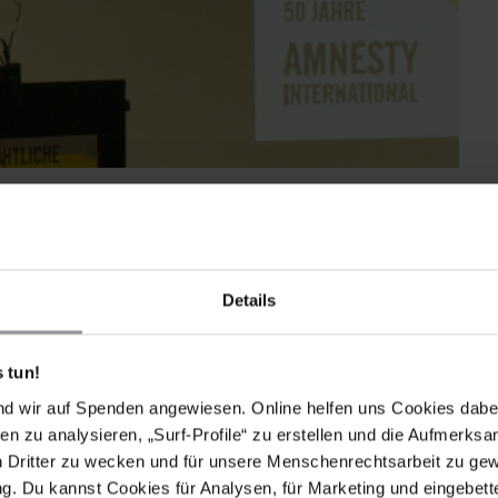
en" ein: Wolfgang Grenz, der amtierende Generalsekretär der
er deutschen Amnesty-Sektion, führte zunächst in das
Details
sty International zur Frage
"Menschenrechtsschutz
 tun!
ich Auslandseinsätze gingen zulasten der betroffenen
nd wir auf Spenden angewiesen. Online helfen uns Cookies dabe
undeswehr im Einsatz sei die bestehende
en zu analysieren, „Surf-Profile“ zu erstellen und die Aufmerksa
mangels klarer rechtlicher Vorgaben oft am Rande der
n Dritter zu wecken und für unsere Menschenrechtsarbeit zu ge
. Du kannst Cookies für Analysen, für Marketing und eingebettet