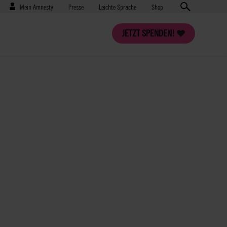
Benutzermenü
Presse
Mein Amnesty
Presse
Leichte Sprache
Shop
JETZT SPENDEN!