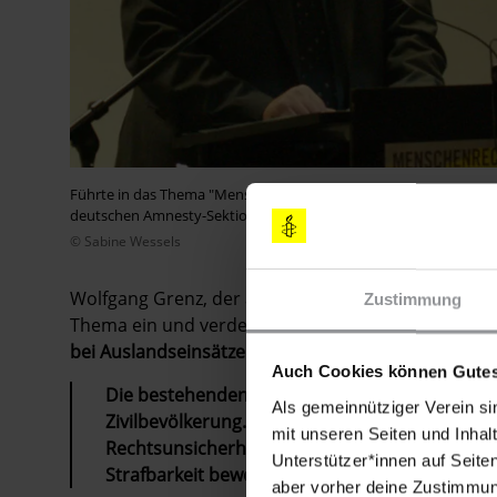
Führte in das Thema "Menschenrechtsschutz bei Auslandseinsätz
deutschen Amnesty-Sektion.
© Sabine Wessels
Wolfgang Grenz, der amtierende Generalsekretär d
Zustimmung
Thema ein und verdeutlichte die Position von Amne
bei Auslandseinsätzen?"
.
Auch Cookies können Gutes
Die bestehenden Rechtsunsicherheiten im Bere
Als gemeinnütziger Verein si
Zivilbevölkerung. Auch für die Soldaten der B
mit unseren Seiten und Inhalt
Rechtsunsicherheit unzumutbar, weil sie sich 
Unterstützer*innen auf Seite
Strafbarkeit bewegen.
aber vorher deine Zustimmung