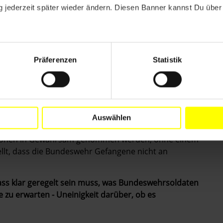
 jederzeit später wieder ändern. Diesen Banner kannst Du über 
r von einer reinen Verteidigungsarmee zu einer
hmend sind deutsche Soldaten im Ausland an
- und EU-Mandaten beteiligt.
Sie besitzen häufig einen
Präferenzen
Statistik
lichkeiten. Der derzeit größte Einsatz der
rausforderungen die Bundeswehrsoldaten stehen.
alität sind, fehlen klare Regelungen, die den
utig festlegen.
So bleiben zahlreiche Fragen
Auswählen
 Soldaten in Afghanistan welche Personengruppen
ersonen in Gewahrsam genommen werden, ohne einem
ellt, dass die Bundeswehr Gefangene nicht an
dass klar geregelt sein muss, was Bundeswehrsoldaten
e zu erwarten - Uneinigkeit darüber, ob es