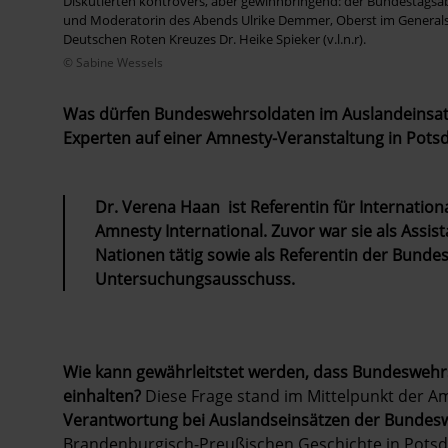
Diskutierten kontrovers, aber gewinnbringend: der Bundestagsa
und Moderatorin des Abends Ulrike Demmer, Oberst im General
Deutschen Roten Kreuzes Dr. Heike Spieker (v.l.n.r).
© Sabine Wessels
Was dürfen Bundeswehrsoldaten im Auslandeinsatz?
Experten auf einer Amnesty-Veranstaltung in Pots
Dr. Verena Haan ist Referentin für Internation
Amnesty International. Zuvor war sie als Assis
Nationen tätig sowie als Referentin der Bunde
Untersuchungsausschuss.
Wie kann gewährleitstet werden, dass Bundeswehr
einhalten?
Diese Frage stand im Mittelpunkt der 
Verantwortung bei Auslandseinsätzen der Bundes
Brandenburgisch-Preußischen Geschichte in Pots