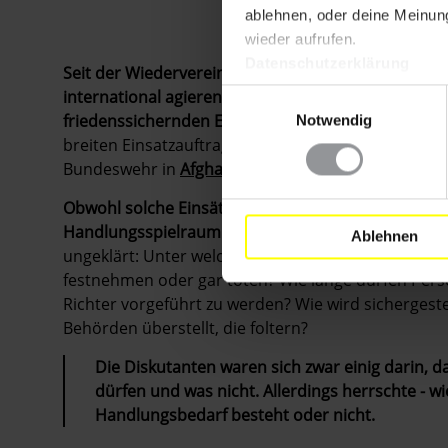
ablehnen, oder deine Meinung
wieder aufrufen.
Datenschutzerklärung
Seit der Wiedervereinigung hat sich die Bundesweh
international agierenden Armee entwickelt. Zune
Einwilligungsauswahl
friedenssichernden Einsätzen im Rahmen von NATO
Notwendig
breiten Einsatzauftrag und vielfältige Handlungsmög
Bundeswehr in
Afghanistan
zeigt, vor welchen He
Obwohl solche Einsätze schon seit einigen Jahren Re
Handlungsspielraum der Bundeswehrsoldaten einde
Ablehnen
ungeklärt: Unter welchen Voraussetzungen dürfen
festnehmen oder gar töten? Wie lange dürfen P
Richter vorgeführt zu werden? Wie wird sichergest
Behörden überstellt, die foltern?
Die Diskutanten waren sich zwar einig darin, 
dürfen und was nicht. Allerdings herrschte - wi
Handlungsbedarf besteht oder nicht.