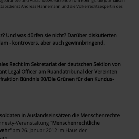
bgeordnete und Ausschussvorsitzende Tom Koenigs, die Journalistin
stabsdienst Andreas Hannemann und die Völkerrechtsexpertin des
 Und was dürfen sie nicht? Darüber diskutierten
dam - kontrovers, aber auch gewinnbringend.
ales Recht im Sekretariat der deutschen Sektion von
tant Legal Officer am Ruandatribunal der Vereinten
sfraktion Bündnis 90/Die Grünen für den Kundus-
soldaten in Auslandseinsätzen die Menschenrechte
Amnesty-Veranstaltung
"Menschenrechtliche
wehr"
am 26. Januar 2012 im Haus der
dam.