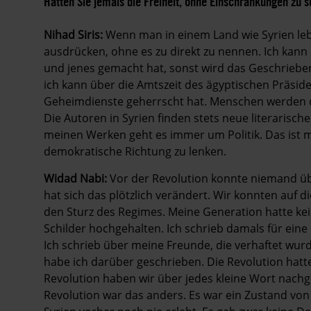
Hatten Sie jemals die Freiheit, ohne Einschränkungen zu 
Nihad
Siris:
Wenn man in einem Land wie Syrien le
ausdrücken, ohne es zu direkt zu nennen. Ich kann
und jenes gemacht hat, sonst wird das Geschrieb
ich kann über die Amtszeit des ägyptischen Präsid
Geheimdienste geherrscht hat. Menschen werden das
Die Autoren in Syrien finden stets neue literaris
meinen Werken geht es immer um Politik. Das ist me
demokratische Richtung zu lenken.
Widad
Nabi:
Vor der Revolution konnte niemand übe
hat sich das plötzlich verändert. Wir konnten auf 
den Sturz des Regimes. Meine Generation hatte ke
Schilder hochgehalten. Ich schrieb damals für eine
Ich schrieb über meine Freunde, die verhaftet wur
habe ich darüber geschrieben. Die Revolution hatt
Revolution haben wir über jedes kleine Wort nach
Revolution war das anders. Es war ein Zustand von 