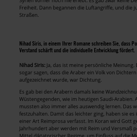
Syrien vorher noch nie erlebt. Es gab zwar keine D
Freiheit. Dann begannen die Luftangriffe, und d
Straßen.
Nihad
Siris, in einem Ihrer Romane schreiben Sie, dass 
Verstand schärft und die individuelle Entwicklung fördert.
Nihad
Siris:
Ja, das ist meine persönliche Meinung.
sogar sagen, dass die Araber ein Volk von Dichtern
aufgezeichnet wurde, war Dichtung.
Es gab bei den Arabern damals keine Wandzeichnun
Wüstengegenden, wie im heutigen Saudi-Arabien. A
mussten also immer alles auswendig lernen. Das war
festzuhalten. Damit das leichter ging, haben sie e
einer Art Reimprosa verfasst. Im Koran wird Gott
Jahrhundert aber werden mit Reim und Versmaß pol
Mittel diktatorischer Regime, um Einfluss auf die