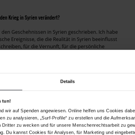
den Krieg in Syrien verändert?
den ­Geschehnissen in Syrien geschrieben. Ich habe
he Ereignisse, die die ­Realität in Syrien beeinflusst
schreiben, für die Vernunft, für die persönliche
abe ich geschrieben, um ein Zeichen gegen den
 sechziger Jahren entwickelt hat. Ich wollte die
u anregen, den demokratischen Weg zu wählen.
Details
 weiterzuführen. Ich frage mich oft, ob wir als
 tun!
ir versagt, weil wir es nicht geschafft haben, das Land
nd wir auf Spenden angewiesen. Online helfen uns Cookies dabe
nsweise? Sind wir als Intellektuelle, als Schriftsteller
en zu analysieren, „Surf-Profile“ zu erstellen und die Aufmerksa
rieben, um Menschen in Syrien etwas bewusst zu
n Dritter zu wecken und für unsere Menschenrechtsarbeit zu ge
die Menschen im Westen und im Rest der Welt, damit sie
. Du kannst Cookies für Analysen, für Marketing und eingebettet
Alternative zum Terrorismus zu sehen. Dieses Regime