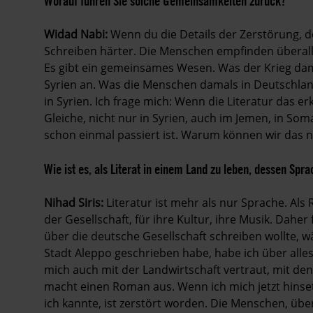
Worauf führen Sie solche Gemeinsamkeiten zurück?
Widad
Nabi:
Wenn du die Details der Zerstörung, d
Schreiben härter. Die Menschen empfinden überall 
Es gibt ein gemeinsames Wesen. Was der Krieg dama
Syrien an. Was die Menschen damals in Deutschla
in Syrien. Ich frage mich: Wenn die Literatur das
Gleiche, nicht nur in Syrien, auch im Jemen, in S
schon einmal passiert ist. Warum können wir das 
Wie ist es, als Literat in einem Land zu leben, dessen Spr
Nihad
Siris:
Literatur ist mehr als nur Sprache. Als
der Gesellschaft, für ihre Kultur, ihre Musik. Daher 
über die deutsche Gesellschaft schreiben wollte, w
Stadt Aleppo geschrieben habe, habe ich über alle
mich auch mit der Landwirtschaft vertraut, mit den
macht einen Roman aus. Wenn ich mich jetzt hinsetz
ich kannte, ist zerstört worden. Die Menschen, über