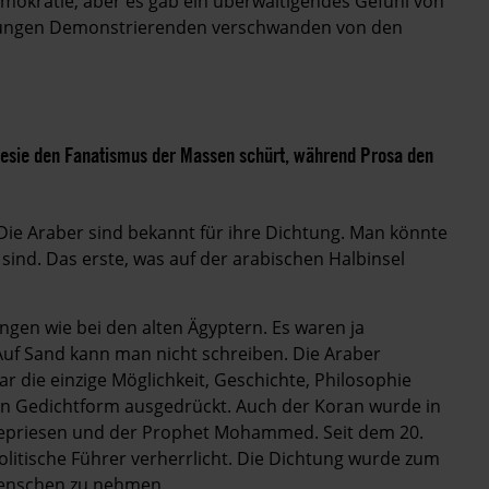
emokratie, aber es gab ein überwältigendes Gefühl von
ie jungen Demonstrierenden verschwanden von den
Poesie den Fanatismus der Massen schürt, während Prosa den
 Die Araber sind bekannt für ihre Dichtung. Man könnte
 sind. Das erste, was auf der arabischen Halbinsel
gen wie bei den alten Ägyptern. Es waren ja
uf Sand kann man nicht schreiben. Die Araber
 die einzige Möglichkeit, Geschichte, Philosophie
s in Gedichtform ausgedrückt. Auch der Koran wurde in
 gepriesen und der Prophet Mohammed. Seit dem 20.
itische Führer verherrlicht. Die Dichtung wurde zum
 Menschen zu nehmen.