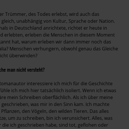
er Trümmer, des Todes erlebst, wird auch das
gleich, unabhängig von Kultur, Sprache oder Nation.
ls in Deutschland anrichtete, richtet er heute in
nd erlebten, erleben die Menschen in diesem Moment
 erkannt hat, warum erleben wir dann immer noch das
omalia? Menschen verhungern, obwohl genau das Gleiche
nicht überwinden?
ache man nicht versteht?
 Roman­autor interessiere ich mich für die Geschichte
fühle ich mich hier tatsächlich isoliert. Wenn ich etwas
äre mein Schreiben oberflächlich. Als ich über meine
s geschrieben, was mir in den Sinn kam. Ich machte
 Pflanzen, den Vögeln, den wilden Tieren. Das alles
e, um zu schreiben, bin ich verunsichert. Alles, was
 die ich geschrieben habe, sind tot, geflohen oder