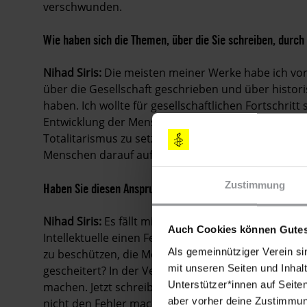
verschwunden.
Wie haben sich die Themen, über die Sie schreiben, durch 
Nihad
Siris:
Die meisten meiner Werke habe ich vor 
über die Gesellschaft geschrieben und über historisc
haben. Ich wollte für gesellschaftlichen Fortschritt 
Entwicklung der Menschen. "Ali Hassans Intrige" h
Totalitarismus zu setzen, der sich in Syrien seit den
Menschen darauf aufmerksam machen und sie daz
Zustimmung
Haben Sie diesen Anspruch noch immer?
Nihad
Siris:
Es fällt mir schwer, meine alten Projekte
Auch Cookies können Gutes
Intellektuelle einen Fehler begangen haben. Haben w
Als gemeinnütziger Verein si
zu beschützen, die Menschen, die Kinder, unsere Lebe
mit unseren Seiten und Inhalt
gescheitert? In der Vergangenheit habe ich gesch
Unterstützer*innen auf Seite
machen. Jetzt schreibe ich für die "anderen", für 
aber vorher deine Zustimmung
nicht den Fehler machen, das syrische Regime als 