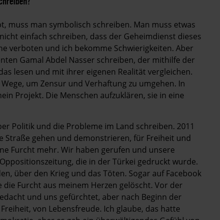
schreiben?
bt, muss man symbolisch schreiben. Man muss etwas
 nicht einfach schreiben, dass der Geheimdienst dieses
ene verboten und ich bekomme Schwierigkeiten. Aber
enten Gamal Abdel Nasser schreiben, der mithilfe der
 lesen und mit ihrer eigenen Realität vergleichen.
che Wege, um Zensur und Verhaftung zu umgehen. In
in Projekt. Die Menschen aufzuklären, sie in eine
r Politik und die Probleme im Land schreiben. 2011
die Straße gehen und demonstrieren, für Freiheit und
ine Furcht mehr. Wir haben gerufen und unsere
 Oppositionszeitung, die in der Türkei gedruckt wurde.
den, über den Krieg und das Töten. Sogar auf Facebook
e die Furcht aus meinem Herzen gelöscht. Vor der
gedacht und uns gefürchtet, aber nach Beginn der
Freiheit, von Lebensfreude. Ich glaube, das hatte