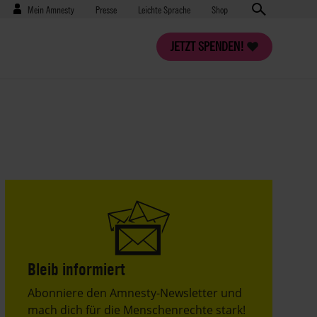
Benutzermenü
Presse
Mein Amnesty
Presse
Leichte Sprache
Shop
JETZT SPENDEN!
Bleib informiert
Header
Abonniere den Amnesty-Newsletter und
Text
mach dich für die Menschenrechte stark!