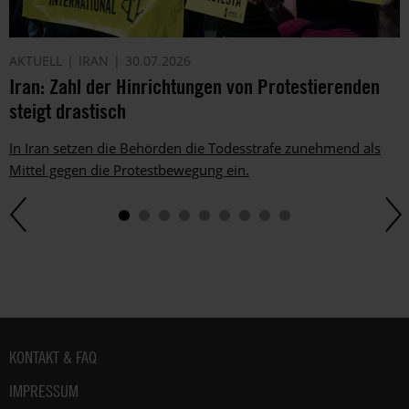
Telefon
oder
E-
AKTUELL
IRAN
30.07.2026
Mail.
Iran: Zahl der Hinrichtungen von Protestierenden
Dem
kannst
steigt drastisch
du
im
In Iran setzen die Behörden die Todesstrafe zunehmend als
gesetzlichen
Mittel gegen die Protestbewegung ein.
Rahmen
jederzeit
widersprechen.
Weitere
Hinweise
zum
Datenschutz
unter:
Datenschutz
Fußbereich
KONTAKT & FAQ
.
IMPRESSUM