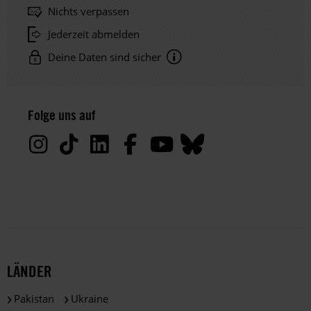
Nichts verpassen
Jederzeit abmelden
Deine Daten sind sicher
Hinweis
Datenschutz:
Folge uns auf
Deine
Daten
werden
von
uns
nur
zu
satzungsgemäßen
Zwecken
und
LÄNDER
gemäß
der
Pakistan
Ukraine
gesetzlichen